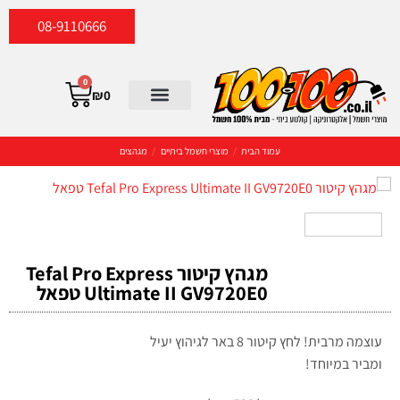
08-9110666
0
₪
0
סטריאו וקולנוע ביתי
יצירת קשר
כביסה וייבוש
מוצרי חשמל קטנים
מוצרי חשמל ביתיים
קונסולות וגיימיניג
עמוד הבית
/
מוצרי חשמל ביתיים
/
מגהצים
מגהץ ‏קיטור Tefal Pro Express
Ultimate II GV9720E0 טפאל
עוצמה מרבית! לחץ קיטור 8 באר לגיהוץ יעיל
ומביר במיוחד!