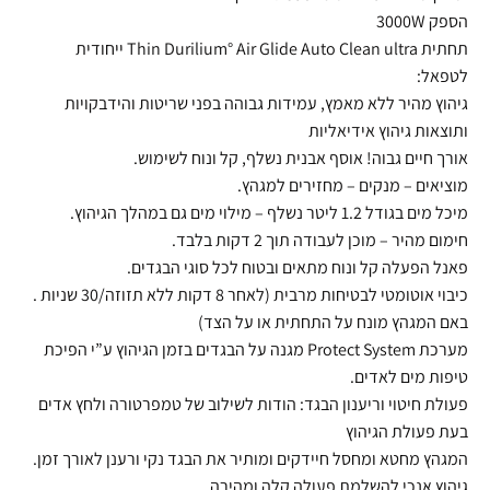
הספק 3000W
תחתית Thin Durilium° Air Glide Auto Clean ultra ייחודית
לטפאל:
גיהוץ מהיר ללא מאמץ, עמידות גבוהה בפני שריטות והידבקויות
ותוצאות גיהוץ אידיאליות
אורך חיים גבוה! אוסף אבנית נשלף, קל ונוח לשימוש.
מוציאים – מנקים – מחזירים למגהץ.
מיכל מים בגודל 1.2 ליטר נשלף – מילוי מים גם במהלך הגיהוץ.
חימום מהיר – מוכן לעבודה תוך 2 דקות בלבד.
פאנל הפעלה קל ונוח מתאים ובטוח לכל סוגי הבגדים.
כיבוי אוטומטי לבטיחות מרבית (לאחר 8 דקות ללא תזוזה/30 שניות .
באם המגהץ מונח על התחתית או על הצד)
מערכת Protect System מגנה על הבגדים בזמן הגיהוץ ע”י הפיכת
טיפות מים לאדים.
פעולת חיטוי וריענון הבגד: הודות לשילוב של טמפרטורה ולחץ אדים
בעת פעולת הגיהוץ
המגהץ מחטא ומחסל חיידקים ומותיר את הבגד נקי ורענן לאורך זמן.
גיהוץ אנכי להשלמת פעולה קלה ומהירה.