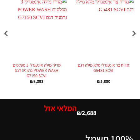
מדיח צר אינטגרלי מלא מילה דגם
מדיח מילה אינטגרלי 3 מפלסים
G5481 SCVI
POWER WASH גרמניה דגם
G7150 SCVI
₪
8,393
₪
5,880
המלאי אזל
₪
2,688
100% חשמל