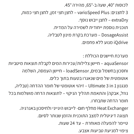
לכוסות 40°, שעה ב-65°, מהירה 45°.
3 לחצנים: varioSpeed Plus – לחצן חצי זמן, לחצן חצי כמות,
extraDry – לחצן ייבוש נוסף.
תוכנית נוספת ייחודית לשמירה על המדיח.
DosageAssist – מערכת בקרת מינון לטבליה.
iQdrive מנוע ללא פחמים.
מערכת חיישנים הכוללת :
aquaSensor – חיישן צלילות/עכירות המים לקבלת תוצאות מיטביות
וחסכון בחשמל ובמים, loadSensor – חיישן העמסה, השלמה
אוטומטית של מים שנאגרו בטעות בתוך כלים.
מנגנון Ultimate 3 in 1 – זיהוי אוטומטי של חומר ההדחה (טבליה,
נוזל, אבקה) והתאמת תהליך הניקוי – לתוצאות הדחה מושלמות בכל
חומר הדחה שתבחרו.
Heat Exchanger מחלף חום- לייבוש היגייני ולחיסכון באנרגיה.
תצוגה דיגיטלית למצב התוכנית והזמן שנותר לסיום.
טיימר להפעלה מאוחרת – עד 24 שעות.
ציפוי למניעת טביעות אצבע.