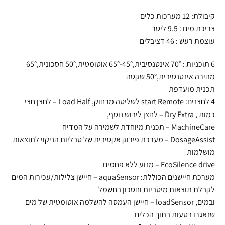
קיבולת: 12 מערכות כלים
צריכת מים : 9.5 ליטר
עוצמת רעש : 46 דציבלים
6 תוכניות : 70° אינטנסיבית,45°-65° אוטומטית,50° חסכונית,65°
מהירה אינטנסיבית,50° שקטה
תכנית מועדפת
4 לחצנים: start Remote לשליטה מרחוק, Load Half – לחצן חצי
כמות , Dry Extra – לחצן ליבוש נוסף,
MachineCare – תכנית מיוחדת לשמירה על המדיח
DosageAssist – מערכת פירוק אקטיבית של טבליות הניקוי לתוצאות
מושלמות
EcoSilence drive – מנוע ללא פחמים
מערכת חיישנים הכוללת: aquaSensor – חיישן צלילות/עכירות המים
לקבלת תוצאות מיטביות וחסכון בחשמל
ובמים, loadSensor – חיישן העמסה להשלמה אוטומטית של מים
שנאגרו בטעות בתוך הכלים