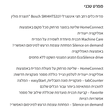
מפרט טכני
מדיח כלים רחב חצי אינטגרלי Bosch SMI4HTS31Y *תוצרת פולין
HomeConnect שליטה במוצר מרחוק מכל מקום באמצעות
אפליקציה ייעודית
Machine Care תכנית מיוחדת לשמירה על המדיח
Silence on demand הפחתת עוצמת הרעש למינימום האפשרי!
באמצעות האפליקציה
EcoSilence drive המנוע המגנטי השקט ללא פחמים
HomeConnect – שליטה מרחוק על פעולת המדיח באמצעות
אפליקציה ייעודית לטלפון הנייד כוללת מספר פונקציות חדשות:
tabCounter – פונקציית מונה הטבליות, easyStart – המלצה
לתוכנית המתאימה ביותר עבור הכלים שלכם
Favorite – קביעת תכנית מועדפת שכוללת שילוב של מספר
אפשרויות רצויות
Silence on demand – הפחתת עוצמת הרעש למינימום האפשרי!