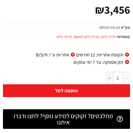
₪
3,456
מק"ט
98f54fc94cdd
קטגוריות
מדיח כלים
,
מדיח כלים Bosch
,
מדיחי כלים
תקופת אחריות: 12 חודשים
אחריות ע״י: B/S/H
זמן אספקה: עד 7 ימי עסקים
הוספה לסל
מתלבטים? זקוקים למידע נוסף? לחצו ודברו
איתנו