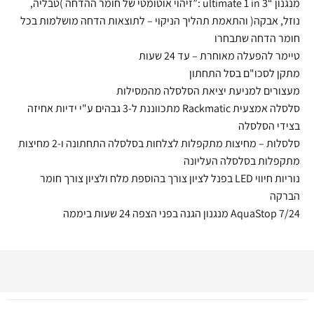
מנגנון “ultimate 1 in 3 :”זיהוי אוטומטי של חומר ההדחה )טבליה,
נוזל, אבקה( והתאמת תהליך הניקוי – לתוצאות הדחה מושלמות בכל
חומר הדחה שתבחרו
טיימר להפעלה מאוחרת – עד 24 שעות
מתקן לסכו"ם בסל התחתון
מעצורים למניעת יציאת הסלסלה מהמסילות
סלסלה אמצעית Rackmatic מתכווננת ל-3 גבהים ע"י ידיות אחיזה
בצידי הסלסלה
סלסלות – מחיצות מתקפלות לצלחות בסלסלה התחתונה ו-2 מחיצות
מתקפלות בסלסלה העליונה
נוריות חיווי LED בפנל לציון צורך בהוספת מלח ולציון צורך חומר
הברקה
7/24 AquaStop מנגנון הגנה בפני הצפה 24 שעות ביממה