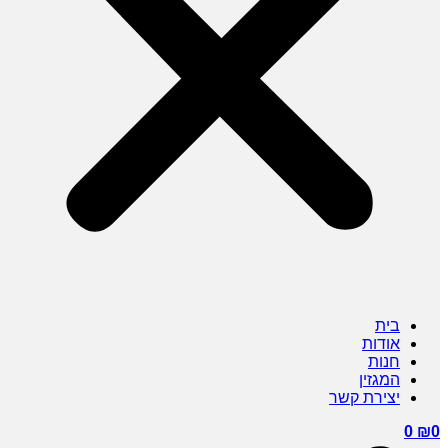
בית
אודות
חנות
המגזין
יצירת קשר
0
₪
0