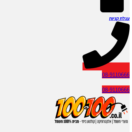
עגלת קניות
08-9110666
08-9110666