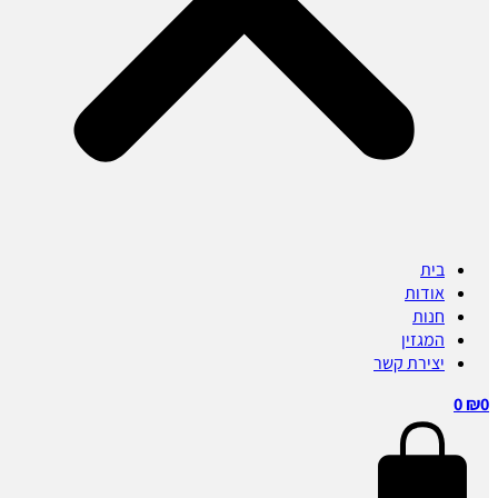
בית
אודות
חנות
המגזין
יצירת קשר
0
₪
0