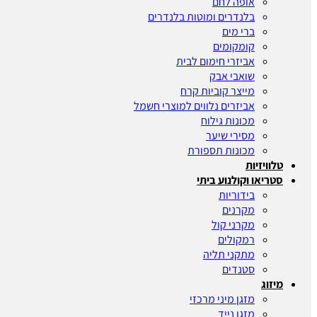
אופה לחם
בלנדרים ומוטות בלנדרים
ברי מים
קומקומים
אביזרי חימום לבית
שואבי אבק
מייצר קוביות קרח
אביזרים נלווים למוצרי חשמל
מכונות גילוח
מסירי שיער
מכונות תספורת
טלוויזיות
סטריאו וקולנוע ביתי
בידוריות
מקרנים
מקרני קול
רמקולים
מתקני תליה
סטנדים
מיזוג
מזגן מיני מרכזי
מזגן נייד