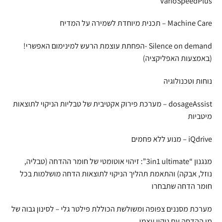
VarioSpeedPlus
Machine Care – תכנית מיוחדת לשמירה על המדיח
Silence on demand -הפחתת עוצמת הרעש למינימום האפשרי!
(באמצעות האפליקציה)
נוחות וטכנולוגיה
dosageAssist – מערכת פירוק אקטיבית של טבליות הניקוי לתוצאות
מיטביות
iQdrive – מנוע ללא פחמים
מנגנון “3in1 ultimate”: זיהוי אוטומטי של חומר ההדחה (טבליה,
נוזל, אבקה) והתאמת תהליך הניקוי לתוצאות הדחה מושלמות בכל
חומר הדחה שתבחרו
מערכת מסננים צפופה ומשולשת הכוללת פילטר גלי – לסינון גבוה של
מי ההדחה עם ניקוי עצמי