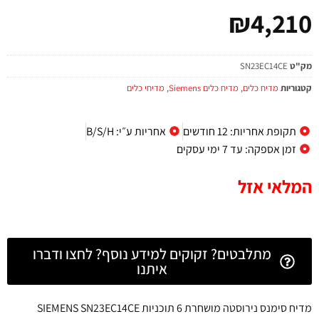
₪
4,210
מק"ט
SN23EC14CE
קטגוריות
מדיח כלים
,
מדיח כלים Siemens
,
מדיחי כלים
תקופת אחריות: 12 חודשים
אחריות ע״י: B/S/H
זמן אספקה: עד 7 ימי עסקים
המלאי אזל
מתלבטים? זקוקים למידע נוסף? לחצו ודברו
איתנו
מדיח סימנס נירוסטה מושחרת 6 תוכניות SIEMENS SN23EC14CE