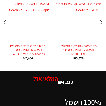
מדיח מילה עומד לבן 3 מפלסים
מדיח מילה איטגרלי 3 מפלסים
POWER WASH צ'כיה דגם
POWER WASH צ'כיה –
G5000SCW
outoopen דגם G5263 SCVI
₪
7,404
₪
5,028
המלאי אזל
₪
4,210
100% חשמל