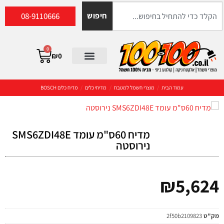
08-9110666
חיפוש
0
₪
0
עמוד הבית
/
מוצרי חשמל למטבח
/
מדיחי כלים
/
מדיח כלים BOSCH
מדיח 60ס"מ עומד SMS6ZDI48E
נירוסטה
₪
5,624
מק"ט
2f50b2109823