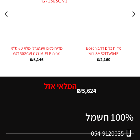
מדיח כלים ‏רחב Bosch
מדיח כלים אינטגרלי מלא 60 ס"מ
SMS2ITW04E בוש
מבית MIELE דגם G7150SCVI
₪
8,146
₪
2,160
המלאי אזל
₪
5,624
100% חשמל
054-9120035