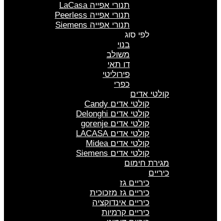
תנורי אפייה LaCasa
תנורי אפייה Peerless
תנורי אפייה Siemens
לפי סוג
בנוי
משולב
דו תאי
פירוליטי
כפרי
קולטי אדים
קולטי אדים Candy
קולטי אדים Delonghi
קולטי אדים gorenje
קולטי אדים LACASA
קולטי אדים Midea
קולטי אדים Siemens
מגירת חימום
כיריים
כיריים גז
כיריים גז מזכוכית
כיריים אינדוקציה
כיריים קרמיות