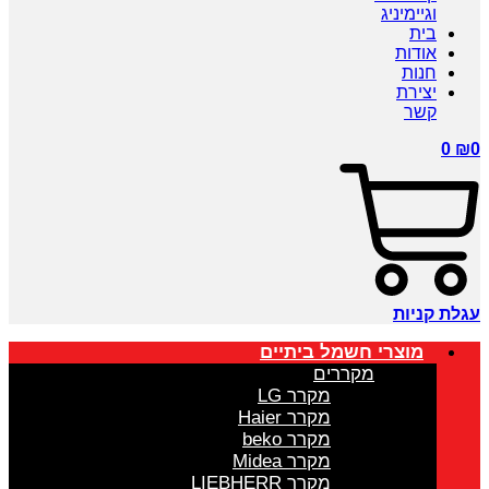
וגיימיניג
בית
אודות
חנות
יצירת
קשר
0
₪
0
עגלת קניות
מוצרי חשמל ביתיים
מקררים
מקרר LG
מקרר Haier
מקרר beko
מקרר Midea
מקרר LIEBHERR