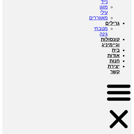
נייד
מזגן
עילי
מאווררים
גרילים
מטבחי
גינה
קונסולות
וגיימיניג
בית
אודות
חנות
יצירת
קשר