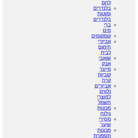
לחם
בלנדרים
ומוטות
בלנדרים
ברי
מים
קומקומים
אביזרי
חימום
לבית
שואבי
אבק
מייצר
קוביות
קרח
אביזרים
נלווים
למוצרי
חשמל
מכונות
גילוח
מסירי
שיער
מכונות
תספורת