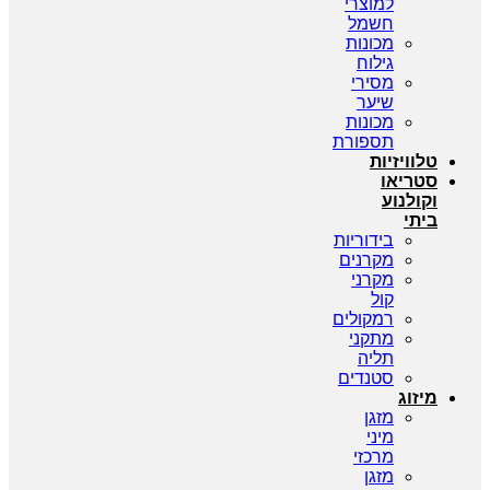
למוצרי
חשמל
מכונות
גילוח
מסירי
שיער
מכונות
תספורת
טלוויזיות
סטריאו
וקולנוע
ביתי
בידוריות
מקרנים
מקרני
קול
רמקולים
מתקני
תליה
סטנדים
מיזוג
מזגן
מיני
מרכזי
מזגן