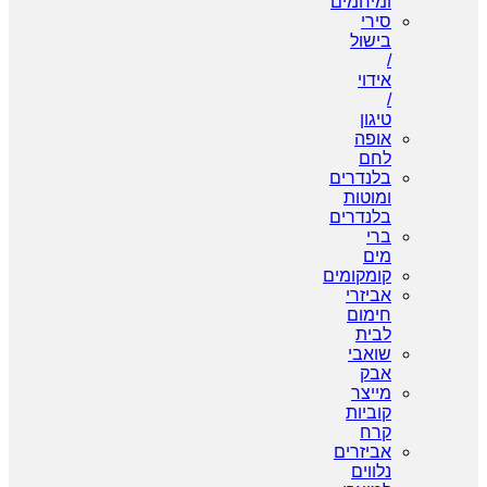
ומיחמים
סירי
בישול
/
אידוי
/
טיגון
אופה
לחם
בלנדרים
ומוטות
בלנדרים
ברי
מים
קומקומים
אביזרי
חימום
לבית
שואבי
אבק
מייצר
קוביות
קרח
אביזרים
נלווים