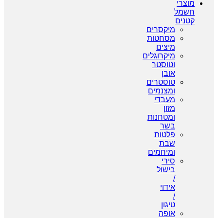
מוצרי
חשמל
קטנים
מיקסרים
מסחטות
מיצים
מיקרוגלים
וטוסטר
אובן
טוסטרים
ומצנמים
מעבדי
מזון
ומטחנות
בשר
פלטות
שבת
ומיחמים
סירי
בישול
/
אידוי
/
טיגון
אופה