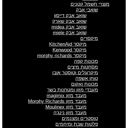
מוצרי חשמל קטנים
שואבי אבק
שואב אבק דייסון
שואב אבק שארק
שואב אבק midea
שואב אבק miele
מיקסרים
מיקסר KitchenAid
מיקסר Kenwood
מיקסר morphy richards
מכונות קפה
מסחטות מיצים
מיקרוגלים וטוסטר אובן
טוחן אשפה
מכונות ואקום
מעבדי מזון ומטחנות בשר
מעבד מזון magimix
מעבד מזון Morphy Richards
מעבד מזון Moulinex
מעבד מזון נינג'ה
טוסטרים ומצנמים
פלטות שבת ומיחמים