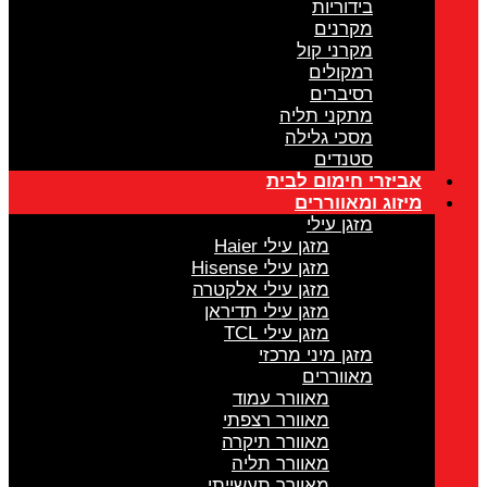
בידוריות
מקרנים
מקרני קול
רמקולים
רסיברים
מתקני תליה
מסכי גלילה
סטנדים
אביזרי חימום לבית
מיזוג ומאווררים
מזגן עילי
מזגן עילי Haier
מזגן עילי Hisense
מזגן עילי אלקטרה
מזגן עילי תדיראן
מזגן עילי TCL
מזגן מיני מרכזי
מאווררים
מאוורר עמוד
מאוורר רצפתי
מאוורר תיקרה
מאוורר תליה
מאוורר תעשייתי