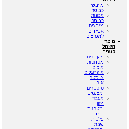
מייבשי
כביסה
מכונות
כביסה
מגהצים
אביזרים
למגהצים
מוצרי
חשמל
קטנים
מיקסרים
מסחטות
מיצים
מיקרוגלים
וטוסטר
אובן
טוסטרים
ומצנמים
מעבדי
מזון
ומטחנות
בשר
פלטות
שבת