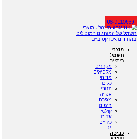
חיפוש
08-9110666
מוצרי
חשמל
ביתיים
מקררים
מקפיאים
מדיחי
כלים
תנורי
אפייה
מגירת
חימום
קולטי
אדים
כיריים
גז
כביסה
וייבוש