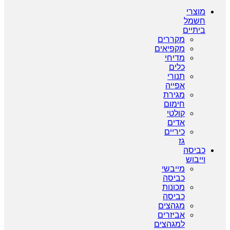
מוצרי
חשמל
ביתיים
מקררים
מקפיאים
מדיחי
כלים
תנורי
אפייה
מגירת
חימום
קולטי
אדים
כיריים
גז
כביסה
וייבוש
מייבשי
כביסה
מכונות
כביסה
מגהצים
אביזרים
למגהצים