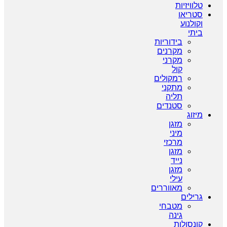
טלוויזיות
סטריאו
וקולנוע
ביתי
בידוריות
מקרנים
מקרני
קול
רמקולים
מתקני
תליה
סטנדים
מיזוג
מזגן
מיני
מרכזי
מזגן
נייד
מזגן
עילי
מאווררים
גרילים
מטבחי
גינה
קונסולות