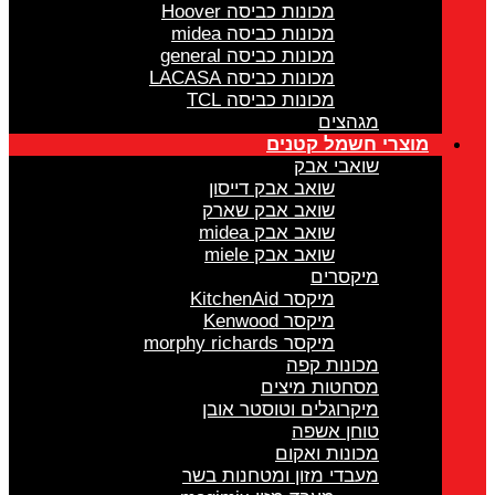
מכונות כביסה Hoover
מכונות כביסה midea
מכונות כביסה general
מכונות כביסה LACASA
מכונות כביסה TCL
מגהצים
מוצרי חשמל קטנים
שואבי אבק
שואב אבק דייסון
שואב אבק שארק
שואב אבק midea
שואב אבק miele
מיקסרים
מיקסר KitchenAid
מיקסר Kenwood
מיקסר morphy richards
מכונות קפה
מסחטות מיצים
מיקרוגלים וטוסטר אובן
טוחן אשפה
מכונות ואקום
מעבדי מזון ומטחנות בשר