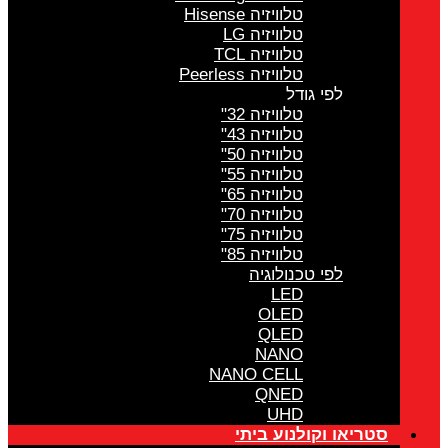
טלוויזיה Hisense
טלוויזיה LG
טלוויזיה TCL
טלוויזיה Peerless
לפי גודל
טלוויזיה 32"
טלוויזיה 43"
טלוויזיה 50"
טלוויזיה 55"
טלוויזיה 65"
טלוויזיה 70"
טלוויזיה 75"
טלוויזיה 85"
לפי טכנולוגיה
LED
OLED
QLED
NANO
NANO CELL
QNED
UHD
סטריאו וקולנוע ביתי