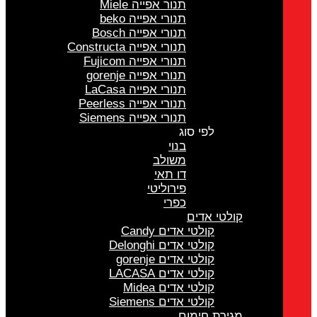
תנור אפייה Miele
תנורי אפייה beko
תנורי אפייה Bosch
תנורי אפייה Constructa
תנורי אפייה Fujicom
תנורי אפייה gorenje
תנורי אפייה LaCasa
תנורי אפייה Peerless
תנורי אפייה Siemens
לפי סוג
בנוי
משולב
דו תאי
פירוליטי
כפרי
קולטי אדים
קולטי אדים Candy
קולטי אדים Delonghi
קולטי אדים gorenje
קולטי אדים LACASA
קולטי אדים Midea
קולטי אדים Siemens
מגירת חימום