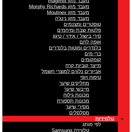
מעבד מזון magimix
מעבד מזון Morphy Richards
מעבד מזון Moulinex
מעבד מזון נינג'ה
טוסטרים ומצנמים
פלטות שבת ומיחמים
סירי בישול / אידוי / טיגון
אופה לחם
בלנדרים ומוטות בלנדרים
ברי מים
קומקומים
מייצר קוביות קרח
אביזרים נלווים למוצרי חשמל
טיפוח ויופי
מחליקים שיער
מייבשי שיער
מכונות גילוח
מכונות תספורת
מסירי שיער
מסלסלים
טלוויזיות
לפי מותג
טלוויזיה Samsung