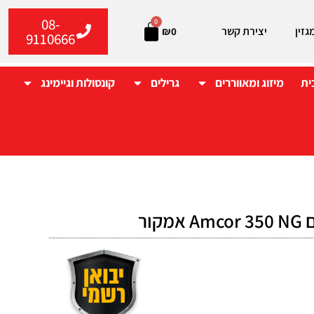
08-
0
גזין
יצירת קשר
₪
0
9110666
ית
מיזוג ומאווררים
גרילים
קונסולות וגיימינג
קור