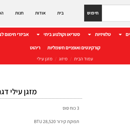
חיפוש
בית
אודות
חנות
המ
ים
טלוויזיות
סטריאו וקולנוע ביתי
אביזרי חימום לב
קורקינטים ואופניים חשמליות
ריהוט
עמוד הבית
/
מיזוג
/
מזגן עילי
מזגן עילי דגם Amcor 350 NG אמ
3 כוח סוס
תפוקת קירור BTU 28,520