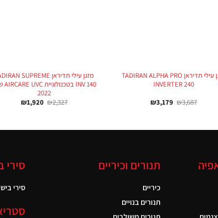
+
מזגן עילי תדיראן TADIRAN ALPHA PRO
מזגן עילי תדיראן IRAN SUPREME
INVERTER 240
INV 140 בטכנו
2022
₪
1,920
₪
2,327
₪
3,179
₪
3,687
אפיה
תנורים וכיריים
סירי ב
כיריים
סירי בישול
תנורים בנויים
סטריא
צנמים
תנורים משולבים