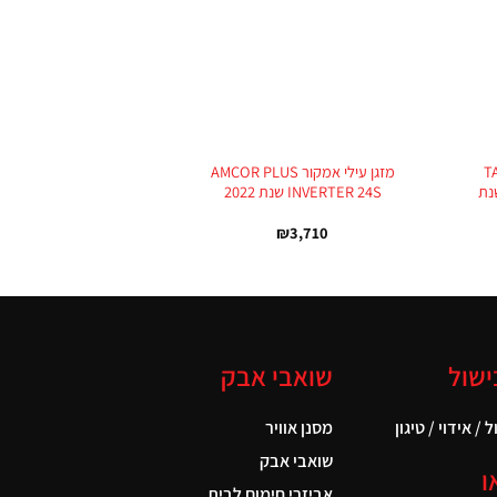
+
+
TAD
מזגן עילי אמקור AMCOR PLUS
לוגיית AIRCARE UVC שנת
INVERTER 24S שנת 2022
₪
3,710
ישול
שואבי אבק
 / אידוי / טיגון
מסנן אוויר
שואבי אבק
ו
אביזרי חימום לבית