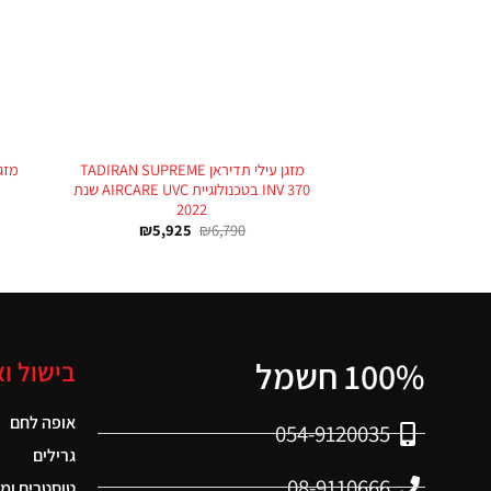
+
מזגן עילי תדיראן TADIRAN SUPREME
INV 370 בטכנולוגיית AIRCARE UVC שנת
2022
₪
5,925
₪
6,790
100% חשמל
בישול ו
אופה לחם
054-9120035
גרילים
08-9110666
טוסטרים ומ