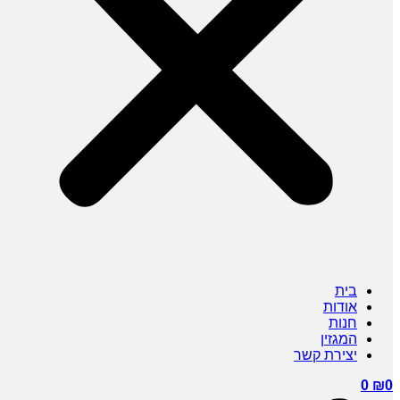
בית
אודות
חנות
המגזין
יצירת קשר
0
₪
0