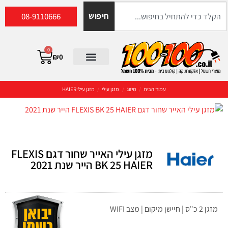
08-9110666
חיפוש
0
₪
0
עמוד הבית
/
מיזוג
/
מזגן עילי
/
מזגן עילי HAIER
מזגן עילי האייר שחור דגם FLEXIS
BK 25 HAIER הייר שנת 2021
מזגן 2 כ"ס | חיישן מיקום | מצב WIFI