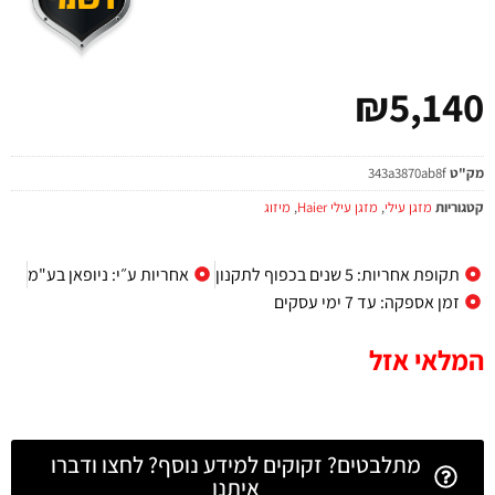
₪
5,140
מק"ט
343a3870ab8f
קטגוריות
מזגן עילי
,
מזגן עילי Haier
,
מיזוג
תקופת אחריות: 5 שנים בכפוף לתקנון
אחריות ע״י: ניופאן בע"מ
זמן אספקה: עד 7 ימי עסקים
המלאי אזל
מתלבטים? זקוקים למידע נוסף? לחצו ודברו
איתנו