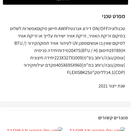
מפרט טכני
טכנולוגיהON/OFF דירוג אנרגטיAWIFI חיישן מיקוםאפשרות לשלוט
במיקום זריקת האוויר, זריקת אוויר ישירות עלייך או זריקת אוויר
למיקום שאין בו אנשיםמסנן UV לטיהור אוויר תפוקהקירור (BTU /
H)19789חימום (BTU / H)20475מידותיחידה פנימית
[עומק/גובה/רוחב בס"מ]223X327X1009יחידה חיצונית
[עומק/גובה/רוחב במ"מ]405X695X960מקדם יעילותקירור
(COP)4.1כללימק"טFLEXISBK25
שנת ייצור 2021
מוצרים קשורים