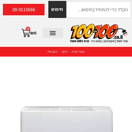
08-9110666
חיפוש
0
₪
0
עמוד הבית
/
מיזוג
/
מזגן עילי