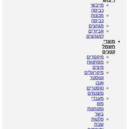
מייבשי
כביסה
מכונות
כביסה
מגהצים
אביזרים
למגהצים
מוצרי
חשמל
קטנים
מיקסרים
מסחטות
מיצים
מיקרוגלים
וטוסטר
אובן
טוסטרים
ומצנמים
מעבדי
מזון
ומטחנות
בשר
פלטות
שבת