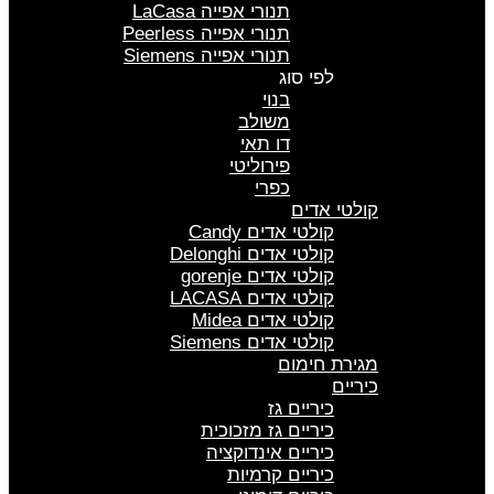
תנורי אפייה LaCasa
תנורי אפייה Peerless
תנורי אפייה Siemens
לפי סוג
בנוי
משולב
דו תאי
פירוליטי
כפרי
קולטי אדים
קולטי אדים Candy
קולטי אדים Delonghi
קולטי אדים gorenje
קולטי אדים LACASA
קולטי אדים Midea
קולטי אדים Siemens
מגירת חימום
כיריים
כיריים גז
כיריים גז מזכוכית
כיריים אינדוקציה
כיריים קרמיות