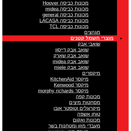
מכונות כביסה Hoover
מכונות כביסה midea
מכונות כביסה general
מכונות כביסה LACASA
מכונות כביסה TCL
מגהצים
מוצרי חשמל קטנים
שואבי אבק
שואב אבק דייסון
שואב אבק שארק
שואב אבק midea
שואב אבק miele
מיקסרים
מיקסר KitchenAid
מיקסר Kenwood
מיקסר morphy richards
מכונות קפה
מסחטות מיצים
מיקרוגלים וטוסטר אובן
טוחן אשפה
מכונות ואקום
מעבדי מזון ומטחנות בשר