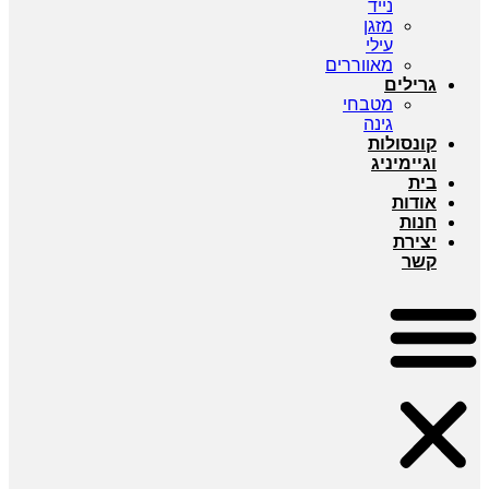
נייד
מזגן
עילי
מאווררים
גרילים
מטבחי
גינה
קונסולות
וגיימיניג
בית
אודות
חנות
יצירת
קשר