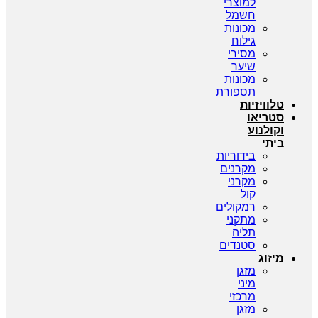
למוצרי
חשמל
מכונות
גילוח
מסירי
שיער
מכונות
תספורת
טלוויזיות
סטריאו
וקולנוע
ביתי
בידוריות
מקרנים
מקרני
קול
רמקולים
מתקני
תליה
סטנדים
מיזוג
מזגן
מיני
מרכזי
מזגן