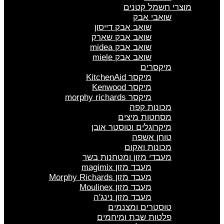
מוצרי חשמל קטנים
שואבי אבק
שואב אבק דייסון
שואב אבק שארק
שואב אבק midea
שואב אבק miele
מיקסרים
מיקסר KitchenAid
מיקסר Kenwood
מיקסר morphy richards
מכונות קפה
מסחטות מיצים
מיקרוגלים וטוסטר אובן
טוחן אשפה
מכונות ואקום
מעבדי מזון ומטחנות בשר
מעבד מזון magimix
מעבד מזון Morphy Richards
מעבד מזון Moulinex
מעבד מזון נינג'ה
טוסטרים ומצנמים
פלטות שבת ומיחמים