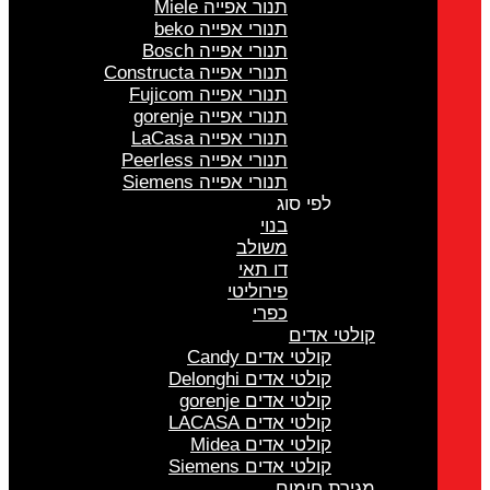
תנור אפייה Miele
תנורי אפייה beko
תנורי אפייה Bosch
תנורי אפייה Constructa
תנורי אפייה Fujicom
תנורי אפייה gorenje
תנורי אפייה LaCasa
תנורי אפייה Peerless
תנורי אפייה Siemens
לפי סוג
בנוי
משולב
דו תאי
פירוליטי
כפרי
קולטי אדים
קולטי אדים Candy
קולטי אדים Delonghi
קולטי אדים gorenje
קולטי אדים LACASA
קולטי אדים Midea
קולטי אדים Siemens
מגירת חימום