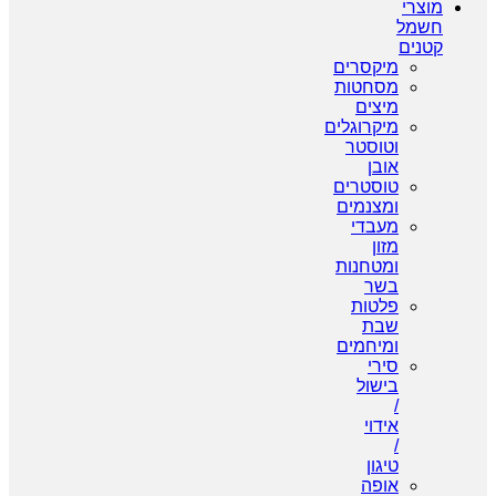
מוצרי
חשמל
קטנים
מיקסרים
מסחטות
מיצים
מיקרוגלים
וטוסטר
אובן
טוסטרים
ומצנמים
מעבדי
מזון
ומטחנות
בשר
פלטות
שבת
ומיחמים
סירי
בישול
/
אידוי
/
טיגון
אופה