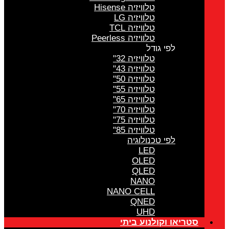
טלוויזיה Hisense
טלוויזיה LG
טלוויזיה TCL
טלוויזיה Peerless
לפי גודל
טלוויזיה 32"
טלוויזיה 43"
טלוויזיה 50"
טלוויזיה 55"
טלוויזיה 65"
טלוויזיה 70"
טלוויזיה 75"
טלוויזיה 85"
לפי טכנולוגיה
LED
OLED
QLED
NANO
NANO CELL
QNED
UHD
סטריאו וקולנוע ביתי