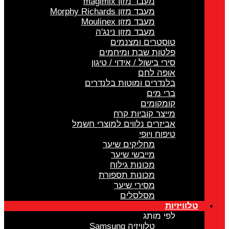
מעבד מזון magimix
מעבד מזון Morphy Richards
מעבד מזון Moulinex
מעבד מזון נינג'ה
טוסטרים ומצנמים
פלטות שבת ומיחמים
סירי בישול / אידוי / טיגון
אופה לחם
בלנדרים ומוטות בלנדרים
ברי מים
קומקומים
מייצר קוביות קרח
אביזרים נלווים למוצרי חשמל
טיפוח ויופי
מחליקים שיער
מייבשי שיער
מכונות גילוח
מכונות תספורת
מסירי שיער
מסלסלים
טלוויזיות
לפי מותג
טלוויזיה Samsung