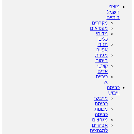
מוצרי
חשמל
ביתיים
מקררים
מקפיאים
מדיחי
כלים
תנורי
אפייה
מגירת
חימום
קולטי
אדים
כיריים
גז
כביסה
וייבוש
מייבשי
כביסה
מכונות
כביסה
מגהצים
אביזרים
למגהצים