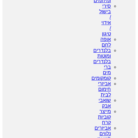
ומיחמים
סירי
בישול
/
אידוי
/
טיגון
אופה
לחם
בלנדרים
ומוטות
בלנדרים
ברי
מים
קומקומים
אביזרי
חימום
לבית
שואבי
אבק
מייצר
קוביות
קרח
אביזרים
נלווים