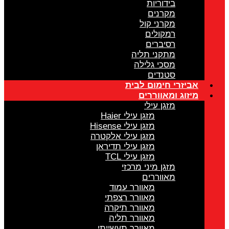
בידוריות
מקרנים
מקרני קול
רמקולים
רסיברים
מתקני תליה
מסכי גלילה
סטנדים
אביזרי חימום לבית
מיזוג ומאווררים
מזגן עילי
מזגן עילי Haier
מזגן עילי Hisense
מזגן עילי אלקטרה
מזגן עילי תדיראן
מזגן עילי TCL
מזגן מיני מרכזי
מאווררים
מאוורר עמוד
מאוורר רצפתי
מאוורר תיקרה
מאוורר תליה
מאוורר תעשייתי