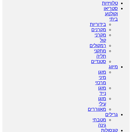
טלוויזיות
סטריאו
וקולנוע
ביתי
בידוריות
מקרנים
מקרני
קול
רמקולים
מתקני
תליה
סטנדים
מיזוג
מזגן
מיני
מרכזי
מזגן
נייד
מזגן
עילי
מאווררים
גרילים
מטבחי
גינה
קונסולות