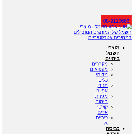
חיפוש
08-9110666
מוצרי
חשמל
ביתיים
מקררים
מקפיאים
מדיחי
כלים
תנורי
אפייה
מגירת
חימום
קולטי
אדים
כיריים
גז
כביסה
וייבוש