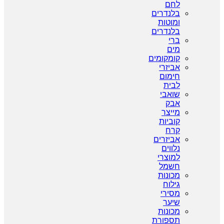
לחם
בלנדרים
ומוטות
בלנדרים
ברי
מים
קומקומים
אביזרי
חימום
לבית
שואבי
אבק
מייצר
קוביות
קרח
אביזרים
נלווים
למוצרי
חשמל
מכונות
גילוח
מסירי
שיער
מכונות
תספורת