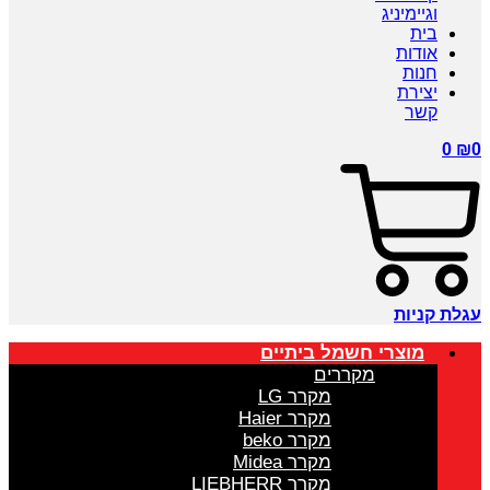
וגיימיניג
בית
אודות
חנות
יצירת
קשר
0
₪
0
עגלת קניות
מוצרי חשמל ביתיים
מקררים
מקרר LG
מקרר Haier
מקרר beko
מקרר Midea
מקרר LIEBHERR