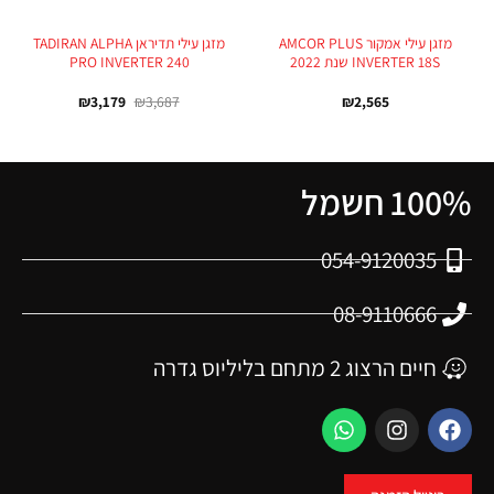
מזגן עילי אמקור AMCOR PLUS
מזגן עילי תדיראן TADIRAN ALPHA
INVERTER 18S שנת 2022
PRO INVERTER 240
₪
3,179
₪
3,687
₪
2,565
100% חשמל
054-9120035
08-9110666
חיים הרצוג 2 מתחם בליליוס גדרה