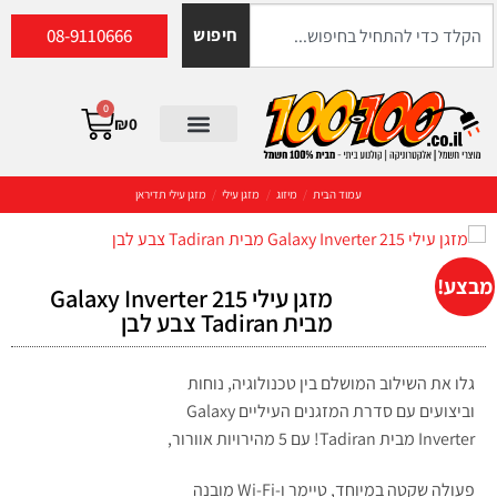
08-9110666
חיפוש
0
₪
0
עמוד הבית
/
מיזוג
/
מזגן עילי
/
מזגן עילי תדיראן
מבצע!
מזגן עילי 215 Galaxy Inverter
מבית Tadiran צבע לבן
גלו את השילוב המושלם בין טכנולוגיה, נוחות
וביצועים עם סדרת המזגנים העיליים Galaxy
Inverter מבית Tadiran! עם 5 מהירויות אוורור,
פעולה שקטה במיוחד, טיימר ו-Wi-Fi מובנה