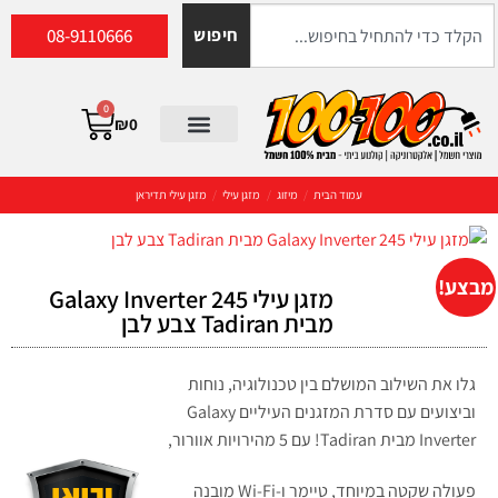
08-9110666
חיפוש
0
₪
0
עמוד הבית
/
מיזוג
/
מזגן עילי
/
מזגן עילי תדיראן
מבצע!
מזגן עילי 245 Galaxy Inverter
מבית Tadiran צבע לבן
גלו את השילוב המושלם בין טכנולוגיה, נוחות
וביצועים עם סדרת המזגנים העיליים Galaxy
Inverter מבית Tadiran! עם 5 מהירויות אוורור,
פעולה שקטה במיוחד, טיימר ו-Wi-Fi מובנה