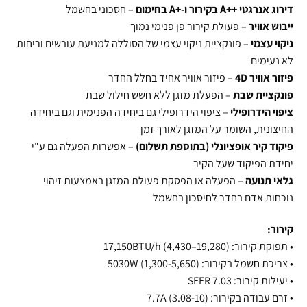
דירוג אנרגטי ++A בקירור ו-+A בחימום
– חסכוני בחשמל
ייבוש אוויר
– פעולת קירור פן פנימי נמוך
ניקוי עצמי
– פונקציית ניקוי עצמי של הסוללה למניעת עובשים וריחות
לא נעימים
פיזור אוויר 4D
– פיזור אוויר אחיד בחלל החדר
פונקציית שבת
– הפעלת מזגן ללא חשש חילול שבת
ציפוי הידרופילי
– ציפוי הידרופילי גם ביחידה הפנימית וגם ביחידה
החיצונית, השומר על המזגן לאורך זמן
פיקוד קיר אופציונלי (בתוספת תשלום)
– אפשרות הפעלה גם ע"י
יחידת הפיקוד שעל הקיר
גלאי תנועה
– הפעלה או הפסקת פעולת המזגן באמצעות זיהוי
נוכחות אדם בחדר לחיסכון בחשמל
קירור:
•
תפוקת קירור: 17,150BTU/h (4,430–19,280)
•
צריכת חשמל בקירור: 5030W (1,300-5,650)
•
יעילות קירור: SEER 7.03
•
זרם עבודה בקירור: 7.7A (3.08-10)