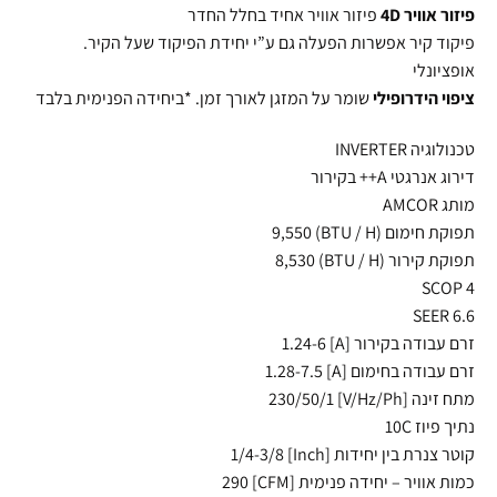
פיזור אוויר 4D
פיזור אוויר אחיד בחלל החדר
פיקוד קיר אפשרות הפעלה גם ע”י יחידת הפיקוד שעל הקיר.
אופציונלי
ציפוי הידרופילי
שומר על המזגן לאורך זמן. *ביחידה הפנימית בלבד
טכנולוגיה
INVERTER
דירוג אנרגטי A++ בקירור
מותג
AMCOR
תפוקת חימום (
/ H) 9,550
BTU
תפוקת קירור (
/ H) 8,530
BTU
SCOP
4
SEER
6.6
זרם עבודה בקירור [A] 1.24-6
זרם עבודה בחימום [A] 1.28-7.5
מתח זינה [V/Hz/Ph] 230/50/1
נתיך פיוז 10C
קוטר צנרת בין יחידות [Inch] 1/4-3/8
כמות אוויר – יחידה פנימית [
CFM
] 290