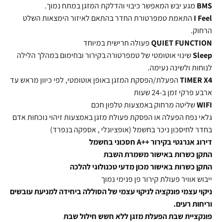
BMS
מגע יבש המאפשר כיבוי והדלקת המזגן במתח נמוך.
I Feel
התאמת טמפרטורת החדר בהתאם לאיזור הימצאות השלט
הרחוק.
FUNCTION
QUIET
פעולה חרישית במיוחד
Sleep
שינוי אוטומטי של טמפרטורה בקירור ובחימום במהלך הלילה
לנוחות ולשינה נעימה.
X4
TIMER
הפעלת/הפסקת המזגן באופן אוטומטי, לפי כיוון מראש עד
ארבע פרקי זמן ב-24 שעות
WIFI
שליטה מרחוק באמצעות טלפון חכם
גלאי נפח הפעלה או הפסקת פעולת מזגן באמצעות זיהוי נוכחות אדם
בחדר לחיסכון ניכר בחשמל (אופציונלי , אספקה בנפרד)
דירוג אנרגטי בקירור ++A חסכוני בחשמל
התקן כשרות באישור משמרת השבת
התקן כשרות באישור מכון מדעי טכנולוגי להלכה
ייבוש אוויר פעולת קירור פן פנימי נמוך
ניקוי עצמי פונקציה לניקוי עצמי של הסוללה ביחידה למניעת עובשים
וריחות רעים.
פונקציית שבת הפעלת מזגן ללא חשש חילול שבת