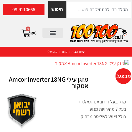
08-9110666
חיפוש
0
₪
0
עמוד הבית
/
מיזוג
/
מזגן עילי
מבצע!
מזגן עילי Amcor Inverter 18NG
אמקור
מזגן בעל דירוג אנרגטי A++
בעל 7 מהירויות מנוע
כולל
WIFI
לשליטה מרחוק