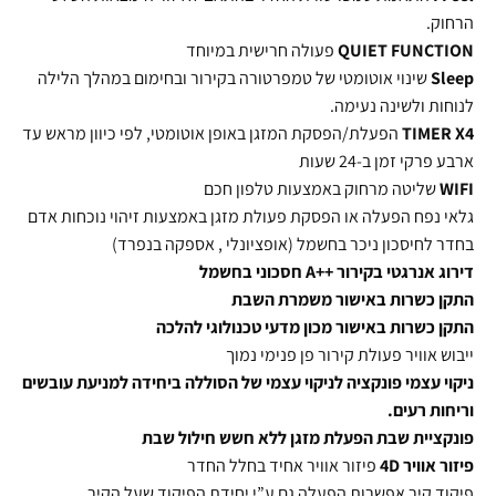
הרחוק.
FUNCTION
QUIET
פעולה חרישית במיוחד
Sleep
שינוי אוטומטי של טמפרטורה בקירור ובחימום במהלך הלילה
לנוחות ולשינה נעימה.
X4
TIMER
הפעלת/הפסקת המזגן באופן אוטומטי, לפי כיוון מראש עד
ארבע פרקי זמן ב-24 שעות
WIFI
שליטה מרחוק באמצעות טלפון חכם
גלאי נפח הפעלה או הפסקת פעולת מזגן באמצעות זיהוי נוכחות אדם
בחדר לחיסכון ניכר בחשמל (אופציונלי , אספקה בנפרד)
דירוג אנרגטי בקירור ++A חסכוני בחשמל
התקן כשרות באישור משמרת השבת
התקן כשרות באישור מכון מדעי טכנולוגי להלכה
ייבוש אוויר פעולת קירור פן פנימי נמוך
ניקוי עצמי פונקציה לניקוי עצמי של הסוללה ביחידה למניעת עובשים
וריחות רעים.
פונקציית שבת הפעלת מזגן ללא חשש חילול שבת
פיזור אוויר 4D
פיזור אוויר אחיד בחלל החדר
פיקוד קיר אפשרות הפעלה גם ע”י יחידת הפיקוד שעל הקיר.