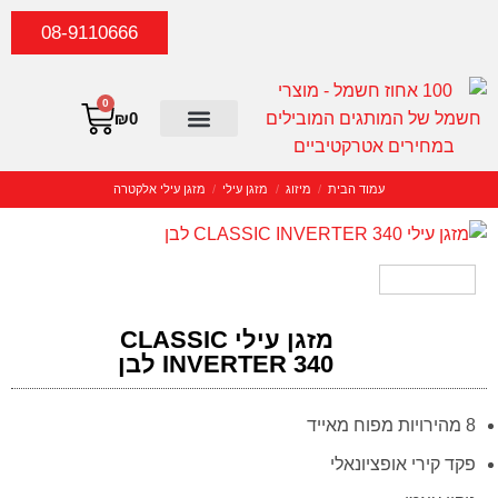
08-9110666
0
₪
0
סטריאו וקולנוע ביתי
יצירת קשר
כביסה וייבוש
מוצרי חשמל קטנים
מוצרי חשמל ביתיים
קונסולות וגיימיניג
עמוד הבית
/
מיזוג
/
מזגן עילי
/
מזגן עילי אלקטרה
מזגן עילי CLASSIC
INVERTER 340 לבן
8 מהירויות מפוח מאייד
פקד קירי אופציונאלי