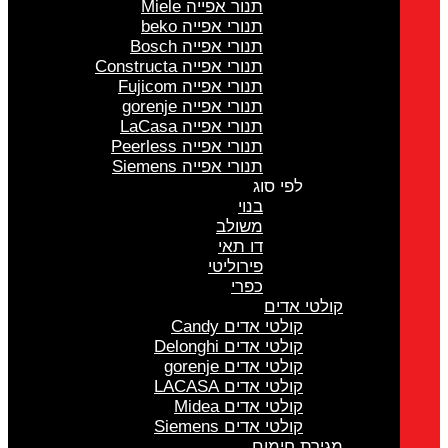
תנור אפייה Miele
תנורי אפייה beko
תנורי אפייה Bosch
תנורי אפייה Constructa
תנורי אפייה Fujicom
תנורי אפייה gorenje
תנורי אפייה LaCasa
תנורי אפייה Peerless
תנורי אפייה Siemens
לפי סוג
בנוי
משולב
דו תאי
פירוליטי
כפרי
קולטי אדים
קולטי אדים Candy
קולטי אדים Delonghi
קולטי אדים gorenje
קולטי אדים LACASA
קולטי אדים Midea
קולטי אדים Siemens
מגירת חימום