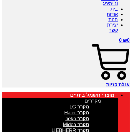
וגיימיניג
בית
אודות
חנות
יצירת
קשר
0
₪
0
עגלת קניות
מוצרי חשמל ביתיים
מקררים
מקרר LG
מקרר Haier
מקרר beko
מקרר Midea
מקרר LIEBHERR