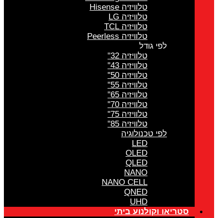
טלוויזיה Hisense
טלוויזיה LG
טלוויזיה TCL
טלוויזיה Peerless
לפי גודל
טלוויזיה 32"
טלוויזיה 43"
טלוויזיה 50"
טלוויזיה 55"
טלוויזיה 65"
טלוויזיה 70"
טלוויזיה 75"
טלוויזיה 85"
לפי טכנולוגיה
LED
OLED
QLED
NANO
NANO CELL
QNED
UHD
סטריאו וקולנוע ביתי