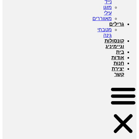
נייד
מזגן
עילי
מאווררים
גרילים
מטבחי
גינה
קונסולות
וגיימיניג
בית
אודות
חנות
יצירת
קשר