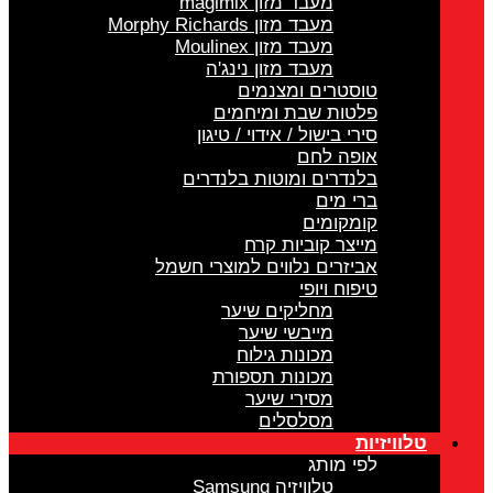
מעבד מזון magimix
מעבד מזון Morphy Richards
מעבד מזון Moulinex
מעבד מזון נינג'ה
טוסטרים ומצנמים
פלטות שבת ומיחמים
סירי בישול / אידוי / טיגון
אופה לחם
בלנדרים ומוטות בלנדרים
ברי מים
קומקומים
מייצר קוביות קרח
אביזרים נלווים למוצרי חשמל
טיפוח ויופי
מחליקים שיער
מייבשי שיער
מכונות גילוח
מכונות תספורת
מסירי שיער
מסלסלים
טלוויזיות
לפי מותג
טלוויזיה Samsung