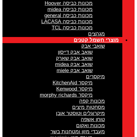
מכונות כביסה Hoover
מכונות כביסה midea
מכונות כביסה general
מכונות כביסה LACASA
מכונות כביסה TCL
מגהצים
מוצרי חשמל קטנים
שואבי אבק
שואב אבק דייסון
שואב אבק שארק
שואב אבק midea
שואב אבק miele
מיקסרים
מיקסר KitchenAid
מיקסר Kenwood
מיקסר morphy richards
מכונות קפה
מסחטות מיצים
מיקרוגלים וטוסטר אובן
טוחן אשפה
מכונות ואקום
מעבדי מזון ומטחנות בשר