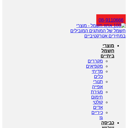
חיפוש
08-9110666
מוצרי
חשמל
ביתיים
מקררים
מקפיאים
מדיחי
כלים
תנורי
אפייה
מגירת
חימום
קולטי
אדים
כיריים
גז
כביסה
וייבוש