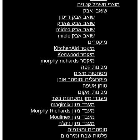
מוצרי חשמל קטנים
שואבי אבק
שואב אבק דייסון
שואב אבק שארק
שואב אבק midea
שואב אבק miele
מיקסרים
מיקסר KitchenAid
מיקסר Kenwood
מיקסר morphy richards
מכונות קפה
מסחטות מיצים
מיקרוגלים וטוסטר אובן
טוחן אשפה
מכונות ואקום
מעבדי מזון ומטחנות בשר
מעבד מזון magimix
מעבד מזון Morphy Richards
מעבד מזון Moulinex
מעבד מזון נינג'ה
טוסטרים ומצנמים
פלטות שבת ומיחמים