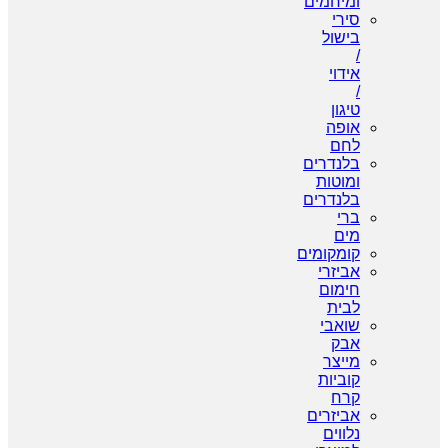
ומיחמים
סירי
בישול
/
אידוי
/
טיגון
אופה
לחם
בלנדרים
ומוטות
בלנדרים
ברי
מים
קומקומים
אביזרי
חימום
לבית
שואבי
אבק
מייצר
קוביות
קרח
אביזרים
נלווים