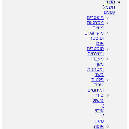
מוצרי
חשמל
קטנים
מיקסרים
מסחטות
מיצים
מיקרוגלים
וטוסטר
אובן
טוסטרים
ומצנמים
מעבדי
מזון
ומטחנות
בשר
פלטות
שבת
ומיחמים
סירי
בישול
/
אידוי
/
טיגון
אופה