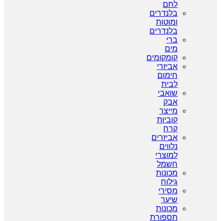
לחם
בלנדרים
ומוטות
בלנדרים
ברי
מים
קומקומים
אביזרי
חימום
לבית
שואבי
אבק
מייצר
קוביות
קרח
אביזרים
נלווים
למוצרי
חשמל
מכונות
גילוח
מסירי
שיער
מכונות
תספורת