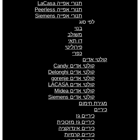
תנורי אפייה LaCasa
תנורי אפייה Peerless
תנורי אפייה Siemens
לפי סוג
בנוי
משולב
דו תאי
פירוליטי
כפרי
קולטי אדים
קולטי אדים Candy
קולטי אדים Delonghi
קולטי אדים gorenje
קולטי אדים LACASA
קולטי אדים Midea
קולטי אדים Siemens
מגירת חימום
כיריים
כיריים גז
כיריים גז מזכוכית
כיריים אינדוקציה
כיריים קרמיות