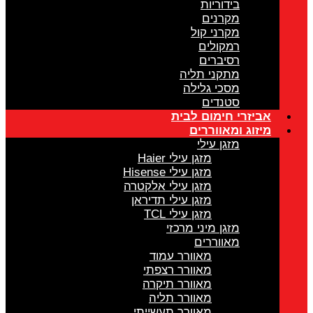
בידוריות
מקרנים
מקרני קול
רמקולים
רסיברים
מתקני תליה
מסכי גלילה
סטנדים
אביזרי חימום לבית
מיזוג ומאווררים
מזגן עילי
מזגן עילי Haier
מזגן עילי Hisense
מזגן עילי אלקטרה
מזגן עילי תדיראן
מזגן עילי TCL
מזגן מיני מרכזי
מאווררים
מאוורר עמוד
מאוורר רצפתי
מאוורר תיקרה
מאוורר תליה
מאוורר תעשייתי