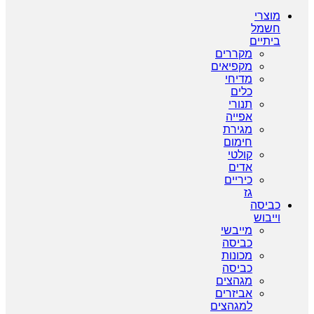
מוצרי
חשמל
ביתיים
מקררים
מקפיאים
מדיחי
כלים
תנורי
אפייה
מגירת
חימום
קולטי
אדים
כיריים
גז
כביסה
וייבוש
מייבשי
כביסה
מכונות
כביסה
מגהצים
אביזרים
למגהצים