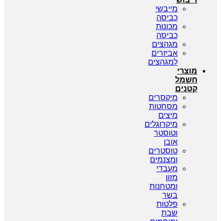
מייבשי
כביסה
מכונות
כביסה
מגהצים
אביזרים
למגהצים
מוצרי
חשמל
קטנים
מיקסרים
מסחטות
מיצים
מיקרוגלים
וטוסטר
אובן
טוסטרים
ומצנמים
מעבדי
מזון
ומטחנות
בשר
פלטות
שבת