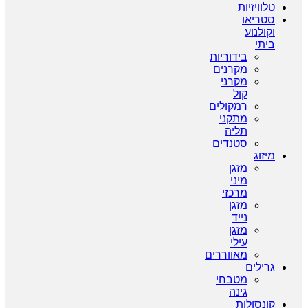
טלוויזיות
סטריאו
וקולנוע
ביתי
בידוריות
מקרנים
מקרני
קול
רמקולים
מתקני
תליה
סטנדים
מיזוג
מזגן
מיני
מרכזי
מזגן
נייד
מזגן
עילי
מאווררים
גרילים
מטבחי
גינה
קונסולות