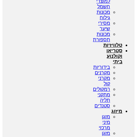
למוצרי
חשמל
מכונות
גילוח
מסירי
שיער
מכונות
תספורת
טלוויזיות
סטריאו
וקולנוע
ביתי
בידוריות
מקרנים
מקרני
קול
רמקולים
מתקני
תליה
סטנדים
מיזוג
מזגן
מיני
מרכזי
מזגן