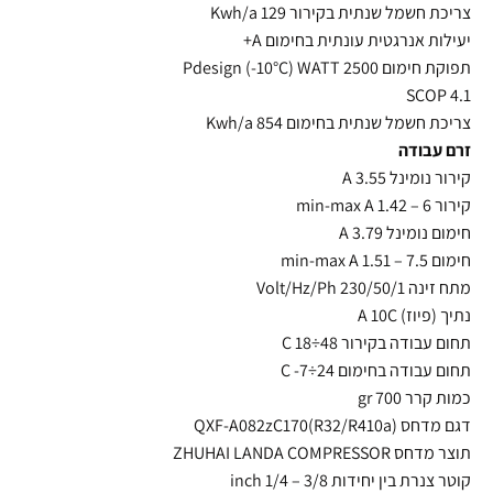
צריכת חשמל שנתית בקירור Kwh/a 129
יעילות אנרגטית עונתית בחימום A+
תפוקת חימום Pdesign (-10°C) WATT 2500
SCOP 4.1
צריכת חשמל שנתית בחימום Kwh/a 854
זרם עבודה
קירור נומינל A 3.55
קירור min-max A 1.42 – 6
חימום נומינל A 3.79
חימום min-max A 1.51 – 7.5
מתח זינה Volt/Hz/Ph 230/50/1
נתיך (פיוז) A 10C
תחום עבודה בקירור C 18÷48
תחום עבודה בחימום C -7÷24
כמות קרר gr 700
דגם מדחס QXF-A082zC170(R32/R410a)
תוצר מדחס ZHUHAI LANDA COMPRESSOR
קוטר צנרת בין יחידות inch 1/4 – 3/8