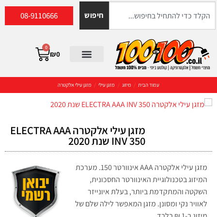
08-9110666
חיפוש
0
₪
0
עמוד הבית
/
מיזוג
/
מזגן עילי
/
מזגן עילי אלקטרה
מזגן עילי אלקטרה ELECTRA AAA
INV 350 שנת 2020
מזגן עילי אלקטרה AAA אינוורטר 150. מערכת
המיזוג בטכנולוגיית האינוורטר החסכונית,
השקטה והמתקדמת ביותר, בעלת איונייזר
לאוויר נקי ומסונן. מזגן המאפשר לילה שלם של
מיזוג ב-1 ₪ בלבד.