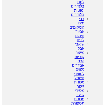
לחם
בלנדרים
ומוטות
בלנדרים
ברי
מים
קומקומים
אביזרי
חימום
לבית
שואבי
אבק
מייצר
קוביות
קרח
אביזרים
נלווים
למוצרי
חשמל
מכונות
גילוח
מסירי
שיער
מכונות
תספורת