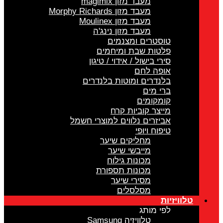
מעבד מזון magimix
מעבד מזון Morphy Richards
מעבד מזון Moulinex
מעבד מזון נינג'ה
טוסטרים ומצנמים
פלטות שבת ומיחמים
סירי בישול / אידוי / טיגון
אופה לחם
בלנדרים ומוטות בלנדרים
ברי מים
קומקומים
מייצר קוביות קרח
אביזרים נלווים למוצרי חשמל
טיפוח ויופי
מחליקים שיער
מייבשי שיער
מכונות גילוח
מכונות תספורת
מסירי שיער
מסלסלים
טלוויזיות
לפי מותג
טלוויזיה Samsung