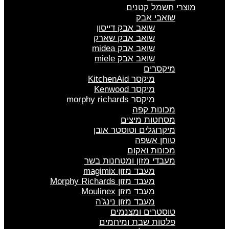
מוצרי חשמל קטנים
שואבי אבק
שואב אבק דייסון
שואב אבק שארק
שואב אבק midea
שואב אבק miele
מיקסרים
מיקסר KitchenAid
מיקסר Kenwood
מיקסר morphy richards
מכונות קפה
מסחטות מיצים
מיקרוגלים וטוסטר אובן
טוחן אשפה
מכונות ואקום
מעבדי מזון ומטחנות בשר
מעבד מזון magimix
מעבד מזון Morphy Richards
מעבד מזון Moulinex
מעבד מזון נינג'ה
טוסטרים ומצנמים
פלטות שבת ומיחמים