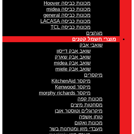
מכונות כביסה Hoover
מכונות כביסה midea
מכונות כביסה general
מכונות כביסה LACASA
מכונות כביסה TCL
מגהצים
מוצרי חשמל קטנים
שואבי אבק
שואב אבק דייסון
שואב אבק שארק
שואב אבק midea
שואב אבק miele
מיקסרים
מיקסר KitchenAid
מיקסר Kenwood
מיקסר morphy richards
מכונות קפה
מסחטות מיצים
מיקרוגלים וטוסטר אובן
טוחן אשפה
מכונות ואקום
מעבדי מזון ומטחנות בשר