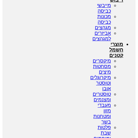
מייבשי
כביסה
מכונות
כביסה
מגהצים
אביזרים
למגהצים
צרי
מל
נים
מיקסרים
מסחטות
מיצים
מיקרוגלים
וטוסטר
אובן
טוסטרים
ומצנמים
מעבדי
מזון
ומטחנות
בשר
פלטות
שבת