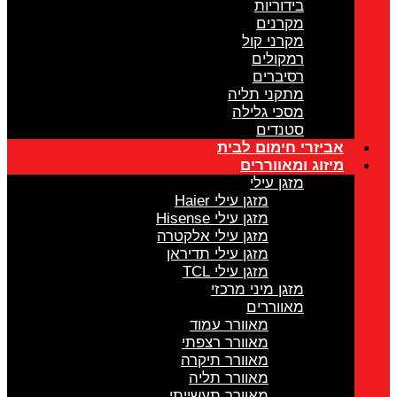
בידוריות
מקרנים
מקרני קול
רמקולים
רסיברים
מתקני תליה
מסכי גלילה
סטנדים
אביזרי חימום לבית
מיזוג ומאווררים
מזגן עילי
מזגן עילי Haier
מזגן עילי Hisense
מזגן עילי אלקטרה
מזגן עילי תדיראן
מזגן עילי TCL
מזגן מיני מרכזי
מאווררים
מאוורר עמוד
מאוורר רצפתי
מאוורר תיקרה
מאוורר תליה
מאוורר תעשייתי