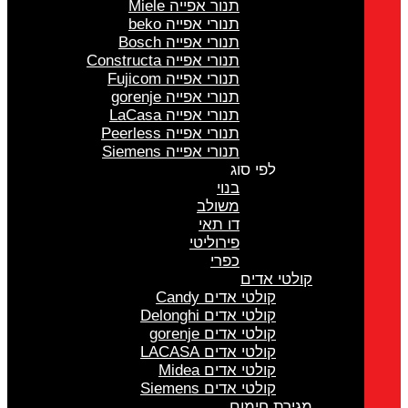
תנור אפייה Miele
תנורי אפייה beko
תנורי אפייה Bosch
תנורי אפייה Constructa
תנורי אפייה Fujicom
תנורי אפייה gorenje
תנורי אפייה LaCasa
תנורי אפייה Peerless
תנורי אפייה Siemens
לפי סוג
בנוי
משולב
דו תאי
פירוליטי
כפרי
קולטי אדים
קולטי אדים Candy
קולטי אדים Delonghi
קולטי אדים gorenje
קולטי אדים LACASA
קולטי אדים Midea
קולטי אדים Siemens
מגירת חימום