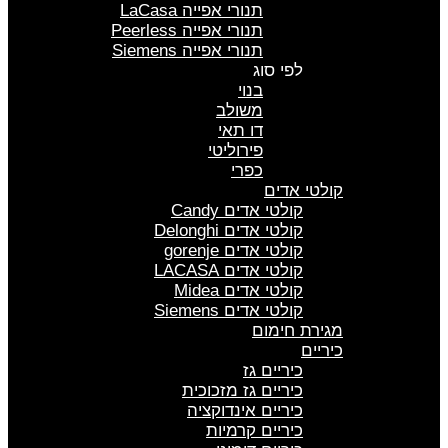
תנורי אפייה LaCasa
תנורי אפייה Peerless
תנורי אפייה Siemens
לפי סוג
בנוי
משולב
דו תאי
פירוליטי
כפרי
קולטי אדים
קולטי אדים Candy
קולטי אדים Delonghi
קולטי אדים gorenje
קולטי אדים LACASA
קולטי אדים Midea
קולטי אדים Siemens
מגירת חימום
כיריים
כיריים גז
כיריים גז מזכוכית
כיריים אינדוקציה
כיריים קרמיות