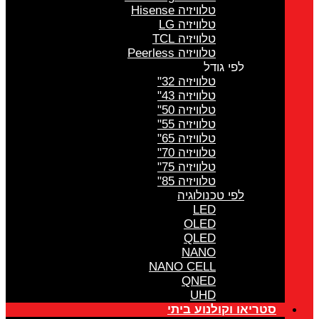
טלוויזיה Hisense
טלוויזיה LG
טלוויזיה TCL
טלוויזיה Peerless
לפי גודל
טלוויזיה 32"
טלוויזיה 43"
טלוויזיה 50"
טלוויזיה 55"
טלוויזיה 65"
טלוויזיה 70"
טלוויזיה 75"
טלוויזיה 85"
לפי טכנולוגיה
LED
OLED
QLED
NANO
NANO CELL
QNED
UHD
סטריאו וקולנוע ביתי