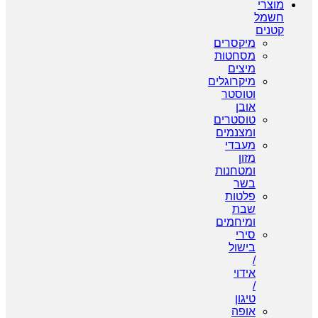
צרי
מל
נים
מיקסרים
מסחטות
מיצים
מיקרוגלים
וטוסטר
אובן
טוסטרים
ומצנמים
מעבדי
מזון
ומטחנות
בשר
פלטות
שבת
ומיחמים
סירי
בישול
/
אידוי
/
טיגון
אופה