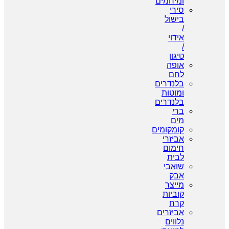
ומיחמים
סירי
בישול
/
אידוי
/
טיגון
אופה
לחם
בלנדרים
ומוטות
בלנדרים
ברי
מים
קומקומים
אביזרי
חימום
לבית
שואבי
אבק
מייצר
קוביות
קרח
אביזרים
נלווים