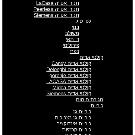
תנורי אפייה LaCasa
תנורי אפייה Peerless
תנורי אפייה Siemens
לפי סוג
בנוי
משולב
דו תאי
פירוליטי
כפרי
קולטי אדים
קולטי אדים Candy
קולטי אדים Delonghi
קולטי אדים gorenje
קולטי אדים LACASA
קולטי אדים Midea
קולטי אדים Siemens
מגירת חימום
כיריים
כיריים גז
כיריים גז מזכוכית
כיריים אינדוקציה
כיריים קרמיות