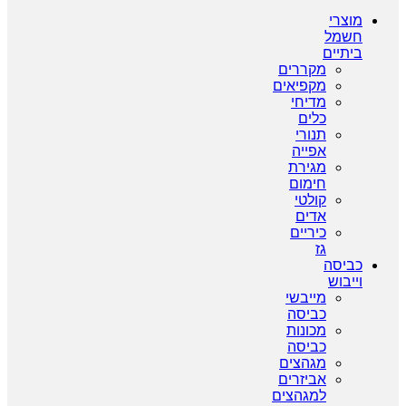
מוצרי
חשמל
ביתיים
מקררים
מקפיאים
מדיחי
כלים
תנורי
אפייה
מגירת
חימום
קולטי
אדים
כיריים
גז
כביסה
וייבוש
מייבשי
כביסה
מכונות
כביסה
מגהצים
אביזרים
למגהצים