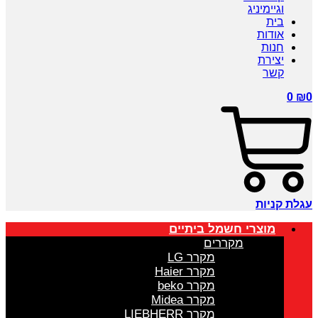
וגיימיניג
בית
אודות
חנות
יצירת
קשר
0
₪
0
עגלת קניות
מוצרי חשמל ביתיים
מקררים
מקרר LG
מקרר Haier
מקרר beko
מקרר Midea
מקרר LIEBHERR