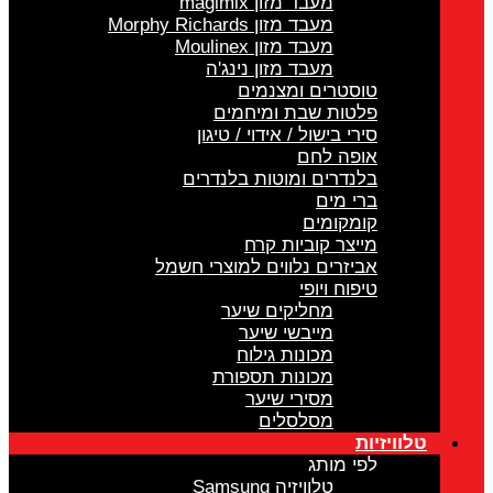
מעבד מזון magimix
מעבד מזון Morphy Richards
מעבד מזון Moulinex
מעבד מזון נינג'ה
טוסטרים ומצנמים
פלטות שבת ומיחמים
סירי בישול / אידוי / טיגון
אופה לחם
בלנדרים ומוטות בלנדרים
ברי מים
קומקומים
מייצר קוביות קרח
אביזרים נלווים למוצרי חשמל
טיפוח ויופי
מחליקים שיער
מייבשי שיער
מכונות גילוח
מכונות תספורת
מסירי שיער
מסלסלים
טלוויזיות
לפי מותג
טלוויזיה Samsung