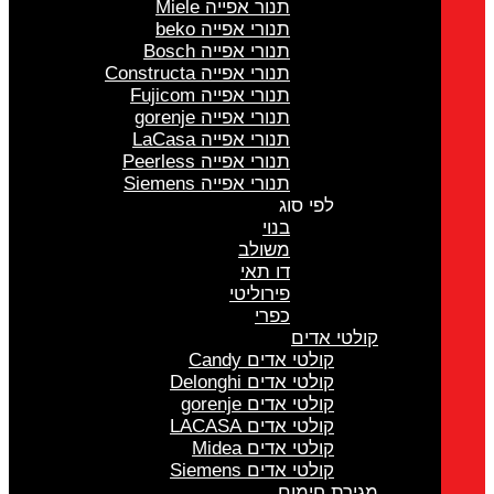
תנור אפייה Miele
תנורי אפייה beko
תנורי אפייה Bosch
תנורי אפייה Constructa
תנורי אפייה Fujicom
תנורי אפייה gorenje
תנורי אפייה LaCasa
תנורי אפייה Peerless
תנורי אפייה Siemens
לפי סוג
בנוי
משולב
דו תאי
פירוליטי
כפרי
קולטי אדים
קולטי אדים Candy
קולטי אדים Delonghi
קולטי אדים gorenje
קולטי אדים LACASA
קולטי אדים Midea
קולטי אדים Siemens
מגירת חימום