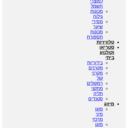
למוצרי
חשמל
מכונות
גילוח
מסירי
שיער
מכונות
תספורת
טלוויזיות
סטריאו
וקולנוע
ביתי
בידוריות
מקרנים
מקרני
קול
רמקולים
מתקני
תליה
סטנדים
מיזוג
מזגן
מיני
מרכזי
מזגן