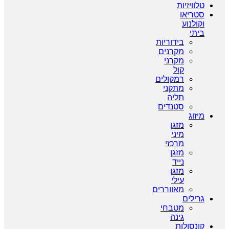
טלוויזיות
סטריאו
וקולנוע
ביתי
בידוריות
מקרנים
מקרני
קול
רמקולים
מתקני
תליה
סטנדים
מיזוג
מזגן
מיני
מרכזי
מזגן
נייד
מזגן
עילי
מאווררים
גרילים
מטבחי
גינה
קונסולות