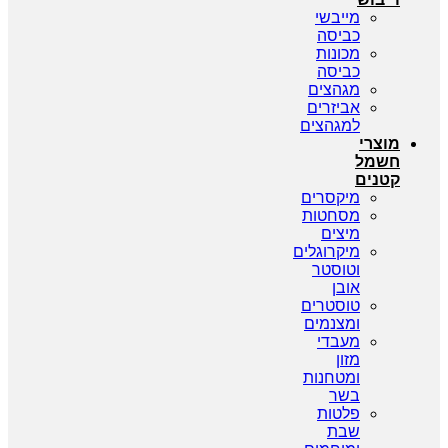
מייבשי
כביסה
מכונות
כביסה
מגהצים
אביזרים
למגהצים
מוצרי
חשמל
קטנים
מיקסרים
מסחטות
מיצים
מיקרוגלים
וטוסטר
אובן
טוסטרים
ומצנמים
מעבדי
מזון
ומטחנות
בשר
פלטות
שבת