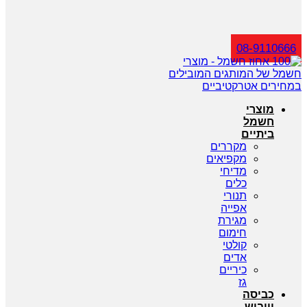
חיפוש
08-9110666
מוצרי
חשמל
ביתיים
מקררים
מקפיאים
מדיחי
כלים
תנורי
אפייה
מגירת
חימום
קולטי
אדים
כיריים
גז
כביסה
וייבוש