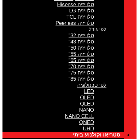
טלוויזיה Hisense
טלוויזיה LG
טלוויזיה TCL
טלוויזיה Peerless
לפי גודל
טלוויזיה 32"
טלוויזיה 43"
טלוויזיה 50"
טלוויזיה 55"
טלוויזיה 65"
טלוויזיה 70"
טלוויזיה 75"
טלוויזיה 85"
לפי טכנולוגיה
LED
OLED
QLED
NANO
NANO CELL
QNED
UHD
סטריאו וקולנוע ביתי