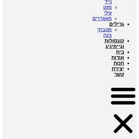
נייד
מזגן
עילי
מאווררים
גרילים
מטבחי
גינה
קונסולות
וגיימיניג
בית
אודות
חנות
יצירת
קשר