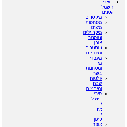
מוצרי
חשמל
קטנים
מיקסרים
מסחטות
מיצים
מיקרוגלים
וטוסטר
אובן
טוסטרים
ומצנמים
מעבדי
מזון
ומטחנות
בשר
פלטות
שבת
ומיחמים
סירי
בישול
/
אידוי
/
טיגון
אופה