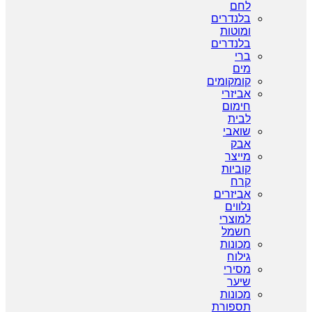
לחם
בלנדרים
ומוטות
בלנדרים
ברי
מים
קומקומים
אביזרי
חימום
לבית
שואבי
אבק
מייצר
קוביות
קרח
אביזרים
נלווים
למוצרי
חשמל
מכונות
גילוח
מסירי
שיער
מכונות
תספורת