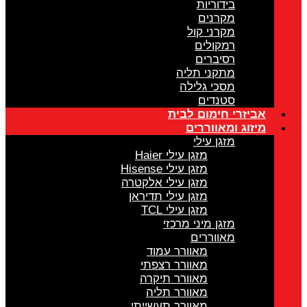
בידוריות
מקרנים
מקרני קול
רמקולים
רסיברים
מתקני תליה
מסכי גלילה
סטנדים
אביזרי חימום לבית
מיזוג ומאווררים
מזגן עילי
מזגן עילי Haier
מזגן עילי Hisense
מזגן עילי אלקטרה
מזגן עילי תדיראן
מזגן עילי TCL
מזגן מיני מרכזי
מאווררים
מאוורר עמוד
מאוורר רצפתי
מאוורר תיקרה
מאוורר תליה
מאוורר תעשייתי