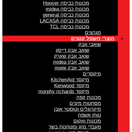
מכונות כביסה Hoover
מכונות כביסה midea
מכונות כביסה general
מכונות כביסה LACASA
מכונות כביסה TCL
מגהצים
מוצרי חשמל קטנים
שואבי אבק
שואב אבק דייסון
שואב אבק שארק
שואב אבק midea
שואב אבק miele
מיקסרים
מיקסר KitchenAid
מיקסר Kenwood
מיקסר morphy richards
מכונות קפה
מסחטות מיצים
מיקרוגלים וטוסטר אובן
טוחן אשפה
מכונות ואקום
מעבדי מזון ומטחנות בשר