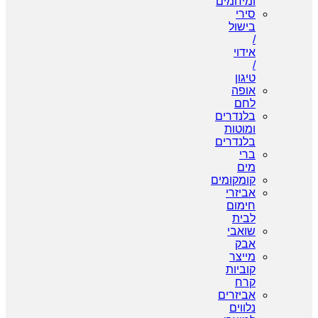
ומיחמים
סירי
בישול
/
אידוי
/
טיגון
אופה
לחם
בלנדרים
ומוטות
בלנדרים
ברי
מים
קומקומים
אביזרי
חימום
לבית
שואבי
אבק
מייצר
קוביות
קרח
אביזרים
נלווים