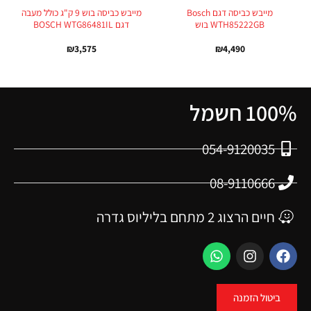
מייבש כביסה דגם Bosch
מייבש כביסה בוש 9 ק"ג כולל מעבה
WTH85222GB בוש
דגם BOSCH WTG86481IL
₪
3,575
₪
4,490
100% חשמל
054-9120035
08-9110666
חיים הרצוג 2 מתחם בליליוס גדרה
ביטול הזמנה