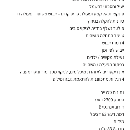
יעיל וחסכוני בחשמל
פונקציית אל קמט ופעולת קריס קרוס – ייבוש משופר , פעולה דו
כיוונית להקלה בגיהוץ
פילטר נשלף בחזית לניקוי סיבים
טיימר התחלה מושהית
4 רמות ייבוש
ייבוש לפי זמן
נעילת מקשים / ילדים
כפתור הפעלה / השהייה
אינדיקטורים לאזהרת מיכל מים, לניקוי מסנן מוך וניקוי מעבה
4 רגליות מתכווננות להתאמת גובה ופילוס
נתונים טכניים
הספק 2300 וואט
דירוג אנרגטי B
רמת רעש 63 דציבל
מידות
גובה 83.8 ס"מ