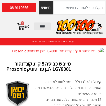
08-9110666
חיפוש
0
₪
0
עמוד הבית
/
כביסה וייבוש
/
מייבשי כביסה
מייבש כביסה 8 ק"ג קונדנסור
LGY8001 לבן פרוסוניק Prosonic
קיבולת 8 ק"ג כולל חיישני לחות למדידת
הטמפרטורה ורמת הלחות בכביסה להשגת רמת
ייבוש אופטימלית
12 תכניות ייבוש מגוונות לכל סוגי הבדים
תצוגת LED ופאנל הפעלה בעברית