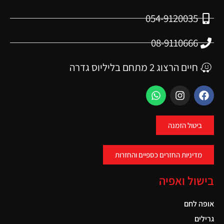
054-9120035
08-9110666
חיים הרצוג 2 מתחם בליליוס גדרה
ביטול הזמנה
מדיניות החזרים כספיים והחזרות
בישול ואפיה
אופה לחם
גרילים