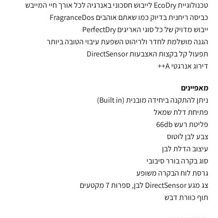
טכנולוגיית EcoDry לייבוש חסכוני באנרגיה לכל אורך חיי המייבש
כביסה ריחנית בדיוק כמו שאתם אוהבים FragranceDos
ייבוש מדויק של כל סוגי האריגים PerfectDry
הגנה מושלמת לחדר ולריהוט השפעת עיבוי הטובה ביותר
תפעול קל בקצות האצבעות DirectSensor
דירוג אנרגטי A++
מאפיינים
ניתן להתקנה ביחידה מובנית (Built in)
פתיחת דלת שמאל
פליטת רעש 66db
צבע לבן לוטוס
עיצוב הדלת לבן
סוג בקרה בורר סיבובי
גרסת לוח הבקרה משופע
צג מגע DirectSensor לבן, ספרות 7 מקטעים
תוף כוורת דבש