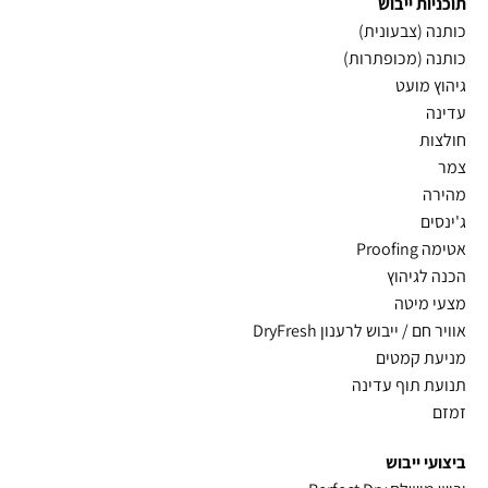
תוכניות ייבוש
כותנה (צבעונית)
כותנה (מכופתרות)
גיהוץ מועט
עדינה
חולצות
צמר
מהירה
ג'ינסים
אטימה Proofing
הכנה לגיהוץ
מצעי מיטה
אוויר חם / ייבוש לרענון DryFresh
מניעת קמטים
תנועת תוף עדינה
זמזם
ביצועי ייבוש