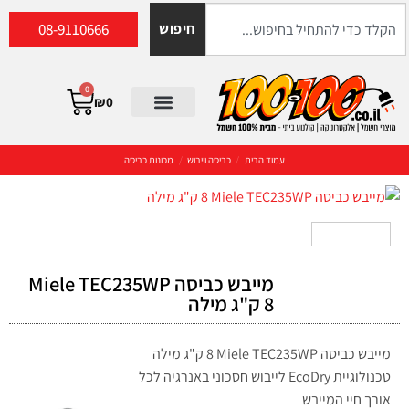
08-9110666
חיפוש
0
₪
0
עמוד הבית
/
כביסה וייבוש
/
מכונות כביסה
מייבש כביסה Miele TEC235WP
מייבש כביסה Miele TEC235WP ‏8 ‏ק"ג מילה
טכנולוגיית EcoDry לייבוש חסכוני באנרגיה לכל
אורך חיי המייבש