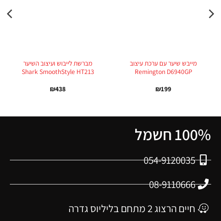
מייבש שיער עם ערכת עיצוב
מברשת לייבוש ועיצוב השיער
Shark SmoothStyle HT213
Remington D6940GP
₪
438
₪
199
100% חשמל
054-9120035
08-9110666
חיים הרצוג 2 מתחם בליליוס גדרה