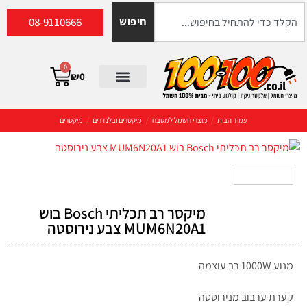
08-9110666
חיפוש
0
₪
0
עמוד הבית
/
מוצרי חשמל למטבח
/
מיקסרים ובלנדרים
/
מיקסרים
מיקסר רב תכליתי Bosch בוש
MUM6N20A1 צבע נירוסטה
מנוע 1000W רב עוצמה
קערת ערבוב מנירוסטה