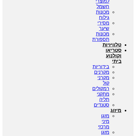
למוצרי
חשמל
מכונות
גילוח
מסירי
שיער
מכונות
תספורת
טלוויזיות
סטריאו
וקולנוע
ביתי
בידוריות
מקרנים
מקרני
קול
רמקולים
מתקני
תליה
סטנדים
מיזוג
מזגן
מיני
מרכזי
מזגן