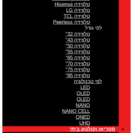
טלוויזיה Hisense
טלוויזיה LG
טלוויזיה TCL
טלוויזיה Peerless
לפי גודל
טלוויזיה 32"
טלוויזיה 43"
טלוויזיה 50"
טלוויזיה 55"
טלוויזיה 65"
טלוויזיה 70"
טלוויזיה 75"
טלוויזיה 85"
לפי טכנולוגיה
LED
OLED
QLED
NANO
NANO CELL
QNED
UHD
סטריאו וקולנוע ביתי