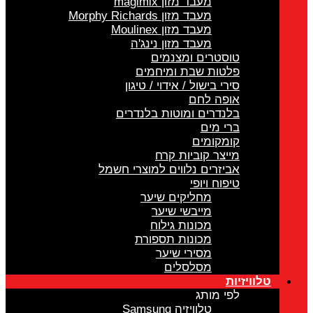
מעבד מזון magimix
מעבד מזון Morphy Richards
מעבד מזון Moulinex
מעבד מזון נינג'ה
טוסטרים ומצנמים
פלטות שבת ומיחמים
סירי בישול / אידוי / טיגון
אופה לחם
בלנדרים ומוטות בלנדרים
ברי מים
קומקומים
מייצר קוביות קרח
אביזרים נלווים למוצרי חשמל
טיפוח ויופי
מחליקים שיער
מייבשי שיער
מכונות גילוח
מכונות תספורת
מסירי שיער
מסלסלים
טלוויזיות
לפי מותג
טלוויזיה Samsung