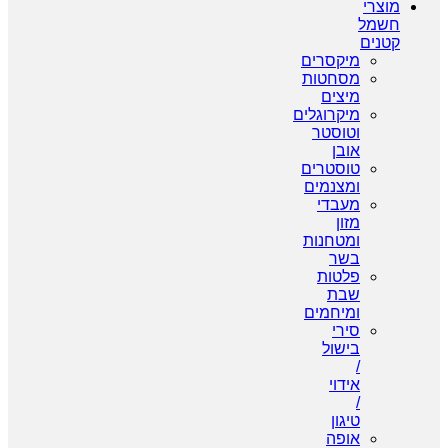
מוצרי
חשמל
קטנים
מיקסרים
מסחטות
מיצים
מיקרוגלים
וטוסטר
אובן
טוסטרים
ומצנמים
מעבדי
מזון
ומטחנות
בשר
פלטות
שבת
ומיחמים
סירי
בישול
/
אידוי
/
טיגון
אופה