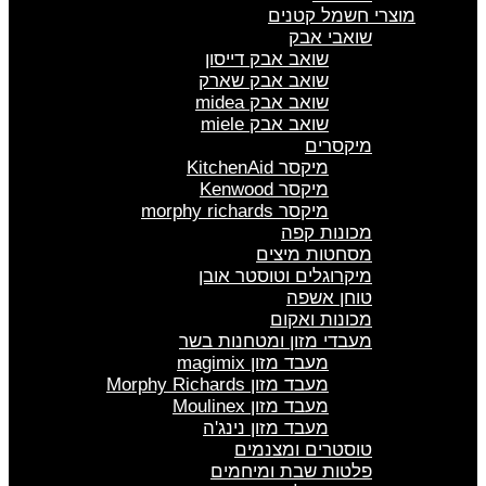
מוצרי חשמל קטנים
שואבי אבק
שואב אבק דייסון
שואב אבק שארק
שואב אבק midea
שואב אבק miele
מיקסרים
מיקסר KitchenAid
מיקסר Kenwood
מיקסר morphy richards
מכונות קפה
מסחטות מיצים
מיקרוגלים וטוסטר אובן
טוחן אשפה
מכונות ואקום
מעבדי מזון ומטחנות בשר
מעבד מזון magimix
מעבד מזון Morphy Richards
מעבד מזון Moulinex
מעבד מזון נינג'ה
טוסטרים ומצנמים
פלטות שבת ומיחמים