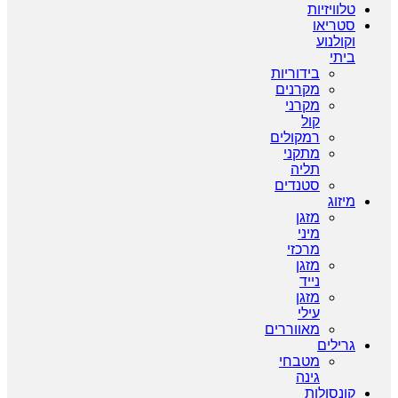
טלוויזיות
סטריאו
וקולנוע
ביתי
בידוריות
מקרנים
מקרני
קול
רמקולים
מתקני
תליה
סטנדים
מיזוג
מזגן
מיני
מרכזי
מזגן
נייד
מזגן
עילי
מאווררים
גרילים
מטבחי
גינה
קונסולות