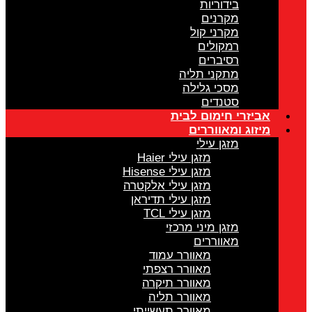
בידוריות
מקרנים
מקרני קול
רמקולים
רסיברים
מתקני תליה
מסכי גלילה
סטנדים
אביזרי חימום לבית
מיזוג ומאווררים
מזגן עילי
מזגן עילי Haier
מזגן עילי Hisense
מזגן עילי אלקטרה
מזגן עילי תדיראן
מזגן עילי TCL
מזגן מיני מרכזי
מאווררים
מאוורר עמוד
מאוורר רצפתי
מאוורר תיקרה
מאוורר תליה
מאוורר תעשייתי