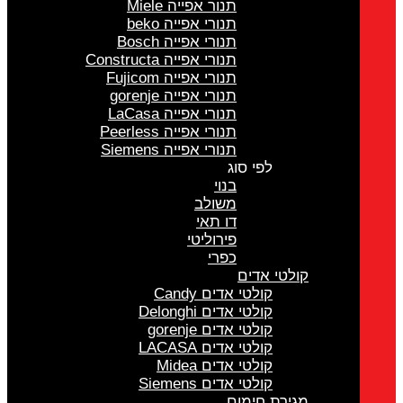
תנור אפייה Miele
תנורי אפייה beko
תנורי אפייה Bosch
תנורי אפייה Constructa
תנורי אפייה Fujicom
תנורי אפייה gorenje
תנורי אפייה LaCasa
תנורי אפייה Peerless
תנורי אפייה Siemens
לפי סוג
בנוי
משולב
דו תאי
פירוליטי
כפרי
קולטי אדים
קולטי אדים Candy
קולטי אדים Delonghi
קולטי אדים gorenje
קולטי אדים LACASA
קולטי אדים Midea
קולטי אדים Siemens
מגירת חימום