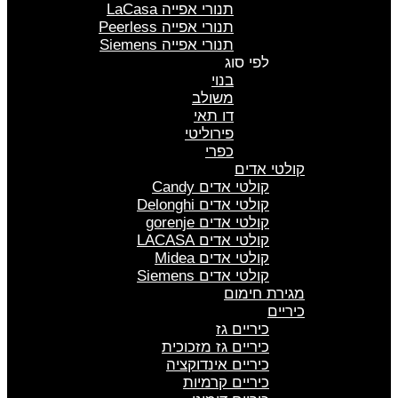
תנורי אפייה LaCasa
תנורי אפייה Peerless
תנורי אפייה Siemens
לפי סוג
בנוי
משולב
דו תאי
פירוליטי
כפרי
קולטי אדים
קולטי אדים Candy
קולטי אדים Delonghi
קולטי אדים gorenje
קולטי אדים LACASA
קולטי אדים Midea
קולטי אדים Siemens
מגירת חימום
כיריים
כיריים גז
כיריים גז מזכוכית
כיריים אינדוקציה
כיריים קרמיות