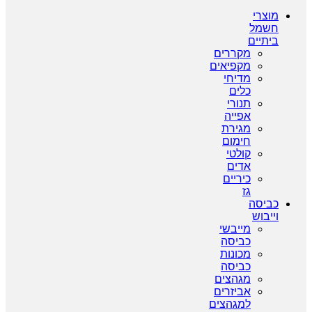
מוצרי
חשמל
ביתיים
מקררים
מקפיאים
מדיחי
כלים
תנורי
אפייה
מגירת
חימום
קולטי
אדים
כיריים
גז
כביסה
וייבוש
מייבשי
כביסה
מכונות
כביסה
מגהצים
אביזרים
למגהצים