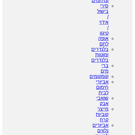
ומיחמים
סירי
בישול
/
אידוי
/
טיגון
אופה
לחם
בלנדרים
ומוטות
בלנדרים
ברי
מים
קומקומים
אביזרי
חימום
לבית
שואבי
אבק
מייצר
קוביות
קרח
אביזרים
נלווים