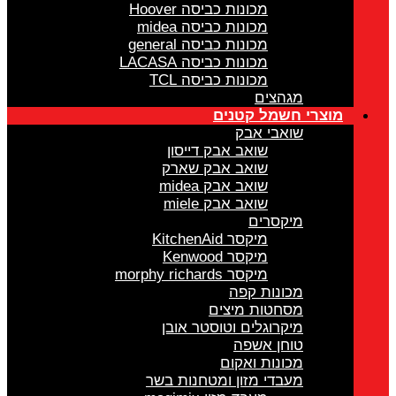
מכונות כביסה Hoover
מכונות כביסה midea
מכונות כביסה general
מכונות כביסה LACASA
מכונות כביסה TCL
מגהצים
מוצרי חשמל קטנים
שואבי אבק
שואב אבק דייסון
שואב אבק שארק
שואב אבק midea
שואב אבק miele
מיקסרים
מיקסר KitchenAid
מיקסר Kenwood
מיקסר morphy richards
מכונות קפה
מסחטות מיצים
מיקרוגלים וטוסטר אובן
טוחן אשפה
מכונות ואקום
מעבדי מזון ומטחנות בשר