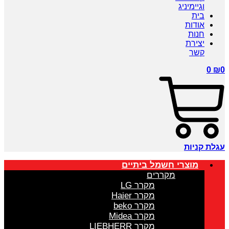
וגיימיניג
בית
אודות
חנות
יצירת
קשר
0
₪
0
עגלת קניות
מוצרי חשמל ביתיים
מקררים
מקרר LG
מקרר Haier
מקרר beko
מקרר Midea
מקרר LIEBHERR