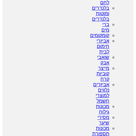
לחם
בלנדרים
ומוטות
בלנדרים
ברי
מים
קומקומים
אביזרי
חימום
לבית
שואבי
אבק
מייצר
קוביות
קרח
אביזרים
נלווים
למוצרי
חשמל
מכונות
גילוח
מסירי
שיער
מכונות
תספורת