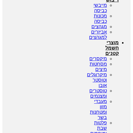
מייבשי
כביסה
מכונות
כביסה
מגהצים
אביזרים
למגהצים
מוצרי
חשמל
קטנים
מיקסרים
מסחטות
מיצים
מיקרוגלים
וטוסטר
אובן
טוסטרים
ומצנמים
מעבדי
מזון
ומטחנות
בשר
פלטות
שבת