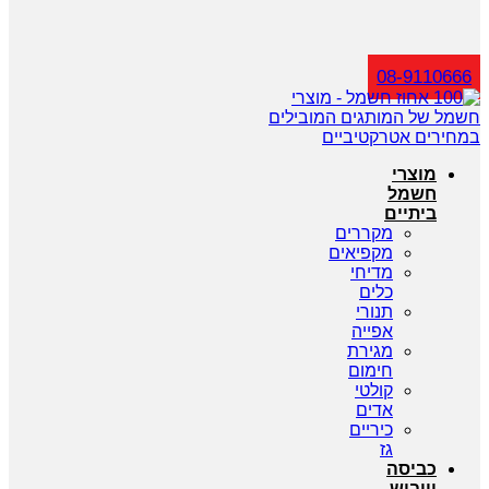
חיפוש
08-9110666
מוצרי
חשמל
ביתיים
מקררים
מקפיאים
מדיחי
כלים
תנורי
אפייה
מגירת
חימום
קולטי
אדים
כיריים
גז
כביסה
וייבוש