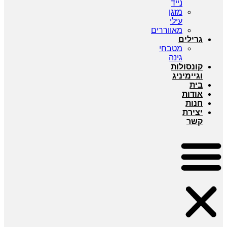
נייד
מזגן
עילי
מאווררים
גרילים
מטבחי
גינה
קונסולות
וגיימיניג
בית
אודות
חנות
יצירת
קשר