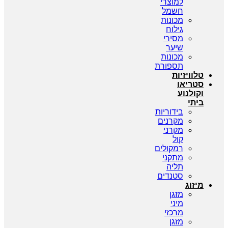
למוצרי
חשמל
מכונות
גילוח
מסירי
שיער
מכונות
תספורת
טלוויזיות
סטריאו
וקולנוע
ביתי
בידוריות
מקרנים
מקרני
קול
רמקולים
מתקני
תליה
סטנדים
מיזוג
מזגן
מיני
מרכזי
מזגן