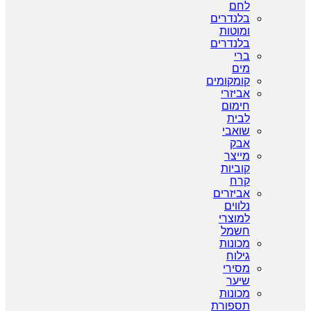
לחם
בלנדרים
ומוטות
בלנדרים
ברי
מים
קומקומים
אביזרי
חימום
לבית
שואבי
אבק
מייצר
קוביות
קרח
אביזרים
נלווים
למוצרי
חשמל
מכונות
גילוח
מסירי
שיער
מכונות
תספורת