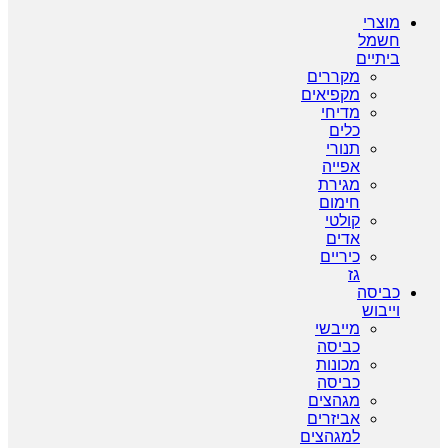
מוצרי
חשמל
ביתיים
מקררים
מקפיאים
מדיחי
כלים
תנורי
אפייה
מגירת
חימום
קולטי
אדים
כיריים
גז
כביסה
וייבוש
מייבשי
כביסה
מכונות
כביסה
מגהצים
אביזרים
למגהצים