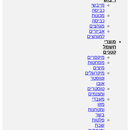
מייבשי
כביסה
מכונות
כביסה
מגהצים
אביזרים
למגהצים
מוצרי
חשמל
קטנים
מיקסרים
מסחטות
מיצים
מיקרוגלים
וטוסטר
אובן
טוסטרים
ומצנמים
מעבדי
מזון
ומטחנות
בשר
פלטות
שבת