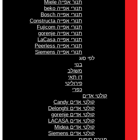
תנור אפייה Miele
תנורי אפייה beko
תנורי אפייה Bosch
תנורי אפייה Constructa
תנורי אפייה Fujicom
תנורי אפייה gorenje
תנורי אפייה LaCasa
תנורי אפייה Peerless
תנורי אפייה Siemens
לפי סוג
בנוי
משולב
דו תאי
פירוליטי
כפרי
קולטי אדים
קולטי אדים Candy
קולטי אדים Delonghi
קולטי אדים gorenje
קולטי אדים LACASA
קולטי אדים Midea
קולטי אדים Siemens
מגירת חימום