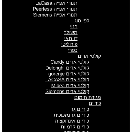
תנורי אפייה LaCasa
תנורי אפייה Peerless
תנורי אפייה Siemens
לפי סוג
בנוי
משולב
דו תאי
פירוליטי
כפרי
קולטי אדים
קולטי אדים Candy
קולטי אדים Delonghi
קולטי אדים gorenje
קולטי אדים LACASA
קולטי אדים Midea
קולטי אדים Siemens
מגירת חימום
כיריים
כיריים גז
כיריים גז מזכוכית
כיריים אינדוקציה
כיריים קרמיות