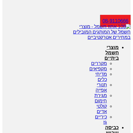
חיפוש
08-9110666
מוצרי
חשמל
ביתיים
מקררים
מקפיאים
מדיחי
כלים
תנורי
אפייה
מגירת
חימום
קולטי
אדים
כיריים
גז
כביסה
וייבוש