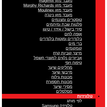
מעבד מזון magimix
מעבד מזון Morphy Richards
מעבד מזון Moulinex
מעבד מזון נינג'ה
טוסטרים ומצנמים
פלטות שבת ומיחמים
סירי בישול / אידוי / טיגון
אופה לחם
בלנדרים ומוטות בלנדרים
ברי מים
קומקומים
מייצר קוביות קרח
אביזרים נלווים למוצרי חשמל
טיפוח ויופי
מחליקים שיער
מייבשי שיער
מכונות גילוח
מכונות תספורת
מסירי שיער
מסלסלים
טלוויזיות
לפי מותג
טלוויזיה Samsung