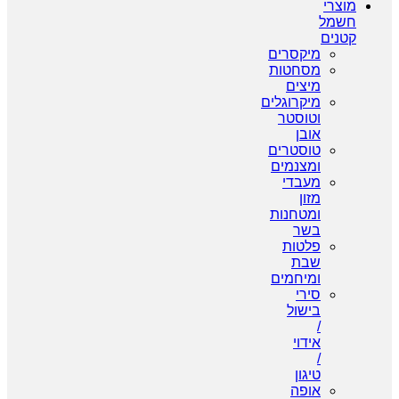
מוצרי
חשמל
קטנים
מיקסרים
מסחטות
מיצים
מיקרוגלים
וטוסטר
אובן
טוסטרים
ומצנמים
מעבדי
מזון
ומטחנות
בשר
פלטות
שבת
ומיחמים
סירי
בישול
/
אידוי
/
טיגון
אופה