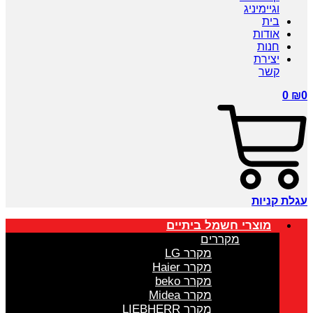
וגיימיניג
בית
אודות
חנות
יצירת
קשר
0
₪
0
עגלת קניות
מוצרי חשמל ביתיים
מקררים
מקרר LG
מקרר Haier
מקרר beko
מקרר Midea
מקרר LIEBHERR