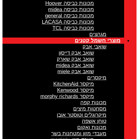
מכונות כביסה Hoover
מכונות כביסה midea
מכונות כביסה general
מכונות כביסה LACASA
מכונות כביסה TCL
מגהצים
מוצרי חשמל קטנים
שואבי אבק
שואב אבק דייסון
שואב אבק שארק
שואב אבק midea
שואב אבק miele
מיקסרים
מיקסר KitchenAid
מיקסר Kenwood
מיקסר morphy richards
מכונות קפה
מסחטות מיצים
מיקרוגלים וטוסטר אובן
טוחן אשפה
מכונות ואקום
מעבדי מזון ומטחנות בשר