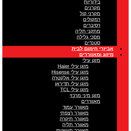
בידוריות
מקרנים
מקרני קול
רמקולים
רסיברים
מתקני תליה
מסכי גלילה
סטנדים
אביזרי חימום לבית
מיזוג ומאווררים
מזגן עילי
מזגן עילי Haier
מזגן עילי Hisense
מזגן עילי אלקטרה
מזגן עילי תדיראן
מזגן עילי TCL
מזגן מיני מרכזי
מאווררים
מאוורר עמוד
מאוורר רצפתי
מאוורר תיקרה
מאוורר תליה
מאוורר תעשייתי