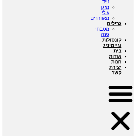
נייד
מזגן
עילי
מאווררים
גרילים
מטבחי
גינה
קונסולות
וגיימיניג
בית
אודות
חנות
יצירת
קשר