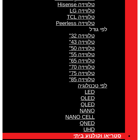
טלוויזיה Hisense
טלוויזיה LG
טלוויזיה TCL
טלוויזיה Peerless
לפי גודל
טלוויזיה 32"
טלוויזיה 43"
טלוויזיה 50"
טלוויזיה 55"
טלוויזיה 65"
טלוויזיה 70"
טלוויזיה 75"
טלוויזיה 85"
לפי טכנולוגיה
LED
OLED
QLED
NANO
NANO CELL
QNED
UHD
סטריאו וקולנוע ביתי