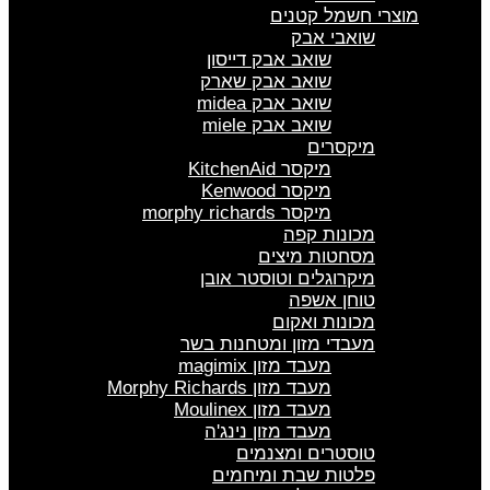
מוצרי חשמל קטנים
שואבי אבק
שואב אבק דייסון
שואב אבק שארק
שואב אבק midea
שואב אבק miele
מיקסרים
מיקסר KitchenAid
מיקסר Kenwood
מיקסר morphy richards
מכונות קפה
מסחטות מיצים
מיקרוגלים וטוסטר אובן
טוחן אשפה
מכונות ואקום
מעבדי מזון ומטחנות בשר
מעבד מזון magimix
מעבד מזון Morphy Richards
מעבד מזון Moulinex
מעבד מזון נינג'ה
טוסטרים ומצנמים
פלטות שבת ומיחמים