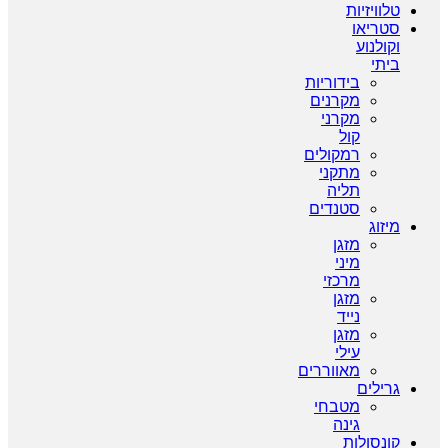
טלוויזיות
סטריאו
וקולנוע
ביתי
בידוריות
מקרנים
מקרני
קול
רמקולים
מתקני
תליה
סטנדים
מיזוג
מזגן
מיני
מרכזי
מזגן
נייד
מזגן
עילי
מאווררים
גרילים
מטבחי
גינה
קונסולות