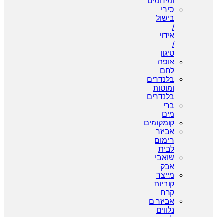
ומיחמים
סירי
בישול
/
אידוי
/
טיגון
אופה
לחם
בלנדרים
ומוטות
בלנדרים
ברי
מים
קומקומים
אביזרי
חימום
לבית
שואבי
אבק
מייצר
קוביות
קרח
אביזרים
נלווים