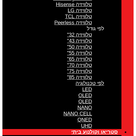
טלוויזיה Hisense
טלוויזיה LG
טלוויזיה TCL
טלוויזיה Peerless
לפי גודל
טלוויזיה 32"
טלוויזיה 43"
טלוויזיה 50"
טלוויזיה 55"
טלוויזיה 65"
טלוויזיה 70"
טלוויזיה 75"
טלוויזיה 85"
לפי טכנולוגיה
LED
OLED
QLED
NANO
NANO CELL
QNED
UHD
סטריאו וקולנוע ביתי