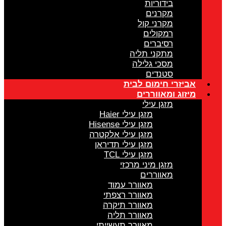
בידוריות
מקרנים
מקרני קול
רמקולים
רסיברים
מתקני תליה
מסכי גלילה
סטנדים
אביזרי חימום לבית
מיזוג ומאווררים
מזגן עילי
מזגן עילי Haier
מזגן עילי Hisense
מזגן עילי אלקטרה
מזגן עילי תדיראן
מזגן עילי TCL
מזגן מיני מרכזי
מאווררים
מאוורר עמוד
מאוורר רצפתי
מאוורר תיקרה
מאוורר תליה
מאוורר תעשייתי