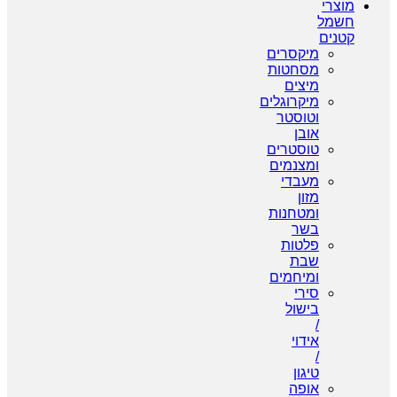
צרי
מל
נים
מיקסרים
מסחטות
מיצים
מיקרוגלים
וטוסטר
אובן
טוסטרים
ומצנמים
מעבדי
מזון
ומטחנות
בשר
פלטות
שבת
ומיחמים
סירי
בישול
/
אידוי
/
טיגון
אופה