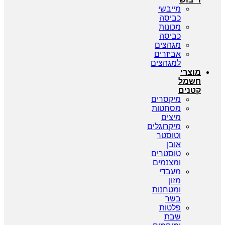
מייבשי
כביסה
מכונות
כביסה
מגהצים
אביזרים
למגהצים
צרי
מל
נים
מיקסרים
מסחטות
מיצים
מיקרוגלים
וטוסטר
אובן
טוסטרים
ומצנמים
מעבדי
מזון
ומטחנות
בשר
פלטות
שבת