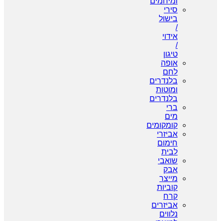
ומיחמים
סירי
בישול
/
אידוי
/
טיגון
אופה
לחם
בלנדרים
ומוטות
בלנדרים
ברי
מים
קומקומים
אביזרי
חימום
לבית
שואבי
אבק
מייצר
קוביות
קרח
אביזרים
נלווים