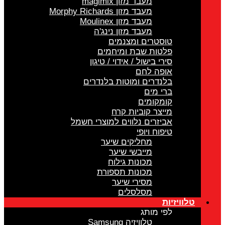
מעבד מזון magimix
מעבד מזון Morphy Richards
מעבד מזון Moulinex
מעבד מזון נינג'ה
טוסטרים ומצנמים
פלטות שבת ומיחמים
סירי בישול / אידוי / טיגון
אופה לחם
בלנדרים ומוטות בלנדרים
ברי מים
קומקומים
מייצר קוביות קרח
אביזרים נלווים למוצרי חשמל
טיפוח ויופי
מחליקים שיער
מייבשי שיער
מכונות גילוח
מכונות תספורת
מסירי שיער
מסלסלים
טלוויזיות
לפי מותג
טלוויזיה Samsung