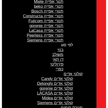
תנור אפייה Miele
תנורי אפייה beko
תנורי אפייה Bosch
תנורי אפייה Constructa
תנורי אפייה Fujicom
תנורי אפייה gorenje
תנורי אפייה LaCasa
תנורי אפייה Peerless
תנורי אפייה Siemens
לפי סוג
בנוי
משולב
דו תאי
פירוליטי
כפרי
קולטי אדים
קולטי אדים Candy
קולטי אדים Delonghi
קולטי אדים gorenje
קולטי אדים LACASA
קולטי אדים Midea
קולטי אדים Siemens
מגירת חימום