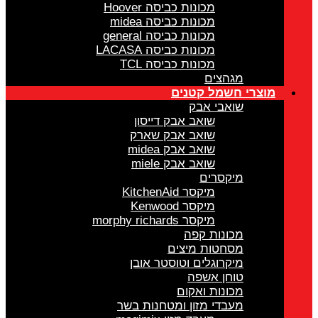
מכונות כביסה Hoover
מכונות כביסה midea
מכונות כביסה general
מכונות כביסה LACASA
מכונות כביסה TCL
מגהצים
מוצרי חשמל קטנים
שואבי אבק
שואב אבק דייסון
שואב אבק שארק
שואב אבק midea
שואב אבק miele
מיקסרים
מיקסר KitchenAid
מיקסר Kenwood
מיקסר morphy richards
מכונות קפה
מסחטות מיצים
מיקרוגלים וטוסטר אובן
טוחן אשפה
מכונות ואקום
מעבדי מזון ומטחנות בשר