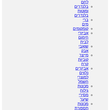
לחם
בלנדרים
ומוטות
בלנדרים
ברי
מים
קומקומים
אביזרי
חימום
לבית
שואבי
אבק
מייצר
קוביות
קרח
אביזרים
נלווים
למוצרי
חשמל
מכונות
גילוח
מסירי
שיער
מכונות
תספורת