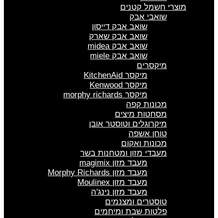
מוצרי חשמל קטנים
שואבי אבק
שואב אבק דייסון
שואב אבק שארק
שואב אבק midea
שואב אבק miele
מיקסרים
מיקסר KitchenAid
מיקסר Kenwood
מיקסר morphy richards
מכונות קפה
מסחטות מיצים
מיקרוגלים וטוסטר אובן
טוחן אשפה
מכונות ואקום
מעבדי מזון ומטחנות בשר
מעבד מזון magimix
מעבד מזון Morphy Richards
מעבד מזון Moulinex
מעבד מזון נינג'ה
טוסטרים ומצנמים
פלטות שבת ומיחמים