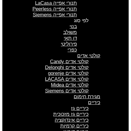
תנורי אפייה LaCasa
תנורי אפייה Peerless
תנורי אפייה Siemens
לפי סוג
בנוי
משולב
דו תאי
פירוליטי
כפרי
קולטי אדים
קולטי אדים Candy
קולטי אדים Delonghi
קולטי אדים gorenje
קולטי אדים LACASA
קולטי אדים Midea
קולטי אדים Siemens
מגירת חימום
כיריים
כיריים גז
כיריים גז מזכוכית
כיריים אינדוקציה
כיריים קרמיות