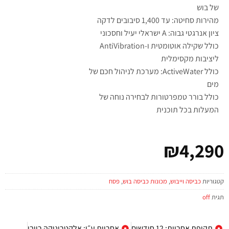
של בוש
מהירות סחיטה: עד 1,400 סיבובים לדקה
ציון אנרגטי גבוה: A ישראלי יעיל וחסכוני
כולל שקילה אוטומטית ו-AntiVibration
ליציבות מקסימלית
כולל ActiveWater: מערכת לניהול חכם של
מים
כולל בורר טמפרטורות לבחירה נוחה של
המעלות בכל תוכנית
₪
4,290
קטגוריות
כביסה וייבוש
,
מכונות כביסה בוש
,
פסח
תגית
off
תקופת אחריות: 12 חודשים
אחריות ע״י: אלקטרוניקה רייבי