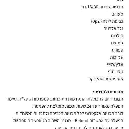
תכניות קצרות 15/30 דק'
מעורב
כביסת לילה (שקט)
נגד אלרגיה
חולצות
ג'ינסים
ספורט
שמיכות
עדין/משי
ניקוי תוף
שטיפה/סחיטה/ניקוז
מחוונים ולחצנים:
תצוגה רחבה הכוללת: התקדמות התוכניות, טמפרטורה, סל"ד, טיימר
הפעלה מאוחר עד 24 שעות וכמות מומלצת להעמסה.
בורר תכניות אלקטרוני לכל תכניות הכביסה ולתכניות המיוחדות.
הפעלה עם אפשרות Reload – מנגנון השהיה המאפשר הוספה של
פריטים גם לאחר תחילת תוכנית הכביסה