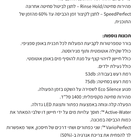
מהירות סחיטה/Rinse Hold – לחצן לביטול סחיטה אחרונה
SpeedPerfect – לחצן לקיצור זמן הכביסה עד 60% מהזמן של
התוכנית.
תכונות נוספות:
בורר טמפרטורות לקביעת המעלות לכל תכנית באופן ספציפי.
כולל שקילה אוטומטית ותוף מנירוסטה.
כולל חיישן לזיהוי קצף על מנת להוסיף מים באופן אוטומטי.
כולל נעילת ילדים.
רמת רעש בעבודה: 53db
רמת רעש בסחיטה: 75db
מנוע Eco Silence לשמירה על השקט בזמן הפעולה.
מהירות סחיטה מקסימלית: 1400 סל"ד.
הפעלה קלה ונוחה באמצעות כפתור ותצוגת LED גדולה.
Active-Water ™: חוסך עלויות מים על ידי חיישן דו שלבי המאתר את
כמות הכביסה במכונה.
VarioPerfect ™: שני כפתורים ושתי דרכים של חיסכון, אשר מאפשרות
לך להפחית את צריכת אנרגיה ב-(50%)