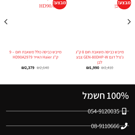
מבצע!
מבצע!
מייבש כביסה משאבת חום 8 ק"ג
מייבש כביסה כולל משאבת חום – 9
ג'נרל דגם GEN-80DHP-W צבע
ק"ג Haier האייר HD90A2979
לבן
₪
2,379
₪
2,640
₪
1,990
₪
2,410
100% חשמל
054-9120035
08-9110666