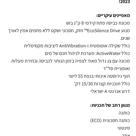
2023!
מאפיינים עיקריים:
מכונת כביסה ‏פתח קידמי ‏8 ‏ק"ג בוש
מנוע EcoSilence Drive™ חזק, חסכוני ושקט ללא פחמים אמין לאורך
שנים.
כולל שקילה אוטומטית ו-AntiVibration ליציבות מקסימלית
כולל ActiveWater: מערכת לניהול חכם של מים
מכונה עם צג גדול מאוד לצפיה בזמן הנותר לכביסה ובחירת מעלות
ואופציית סל"ד
תוף נירוסטה איכותי בנפח 55 ליטר
כולל תוכניות קצרות 15/30 דק'
דרוג אנרגטי A ישראלי
מגוון רחב של תכניות:
כותנה
כותנה חסכונית (ECO)
סינטטי
צמר