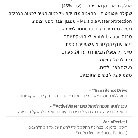
או לקצר את זמן הכביסה ב- (עד -45%).
שקילה אוטומטית – התאמה מדוייקת של כמות המים לכמות הכביסה.
Multiple water protection – מנגנון הגנה מפני הצפה.
נעילה מגנטית בטיחותית ונוחה לשימוש.
מבנה AntiVibration -יציב ושקט יותר.
זיהוי עודף קצף וביצוע שטיפה נוספת.
טיימר להפעלה מאוחרת: עד 24 שעות.
ניתן לבטל סחיטה.
נעילה בפני ילדים.
משמיע צליל בסיום התוכנית.
EcoSilence Drive™ –
מנוע ללא פחמים אשר מאריך את חיי המכונה – חזק יותר ושקט יותר
טכנולוגיה חכמה לניהול מים ActiveWater™ –
התאמה רציפה ומדוייקת של צריכת המים בהתאמה למשקל הכביסה
VarioPerfect –
חיסכון בזמן או בצריכת החשמל ע"י לחיצה על אחד מהלחצנים
(SpeedPerfect או EcoPerfect)