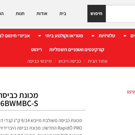
חיפוש
בית
אודות
חנות
המ
ים
טלוויזיות
סטריאו וקולנוע ביתי
אביזרי חימום לב
קורקינטים ואופניים חשמליות
ריהוט
עמוד הבית
/
כביסה וייבוש
/
מייבשי כביסה
96BWMBC-S
RapidÓ
PRO