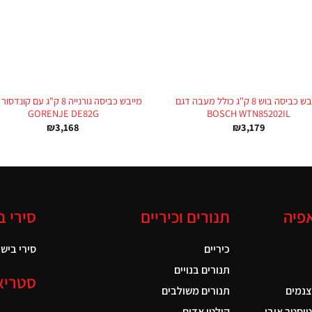
+
מייבש כביסה בוש 8 ק"ג כולל מעבה דגם
מייבש כביסה גורנייה 8 ק"ג עם קונ
GORENJE DE82G
BOSCH WTN85202IL
₪
3,168
₪
3,179
אפיה
תנורים וכיריים
סירי ב
כיריים
סירי בישול
תנורים בנויים
סטריא
צנמים
תנורים משולבים
טוסטר אובן
קולטי אדים