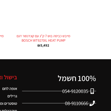
+
מייבש כביסה בוש 7 ק"ג עם קונדנסור דגם
BOSCH WT9270IL HEAT PUMP
₪
3,492
100% חשמל
בישול ו
אופה לחם
054-9120035
גרילים
08-9110666
טוסטרים ומ
מיקרוגלים ו