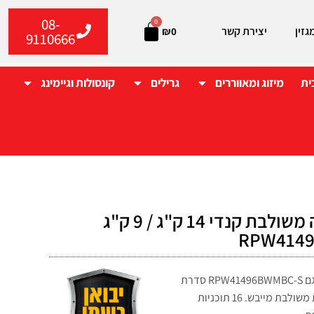
08-
0
גזין
יצירת קשר
₪
0
9110666
ית
מיזוג ומאווררים
גרילים
קונסולות וגיימינג
מכונת כביסה משולבת קנדי 14 ק"ג / 9 ק"ג
RPW414
מכונת כביסה משולבת מייבש 9/14 ק"ג קנדי דגם RPW41496BWMBC-S סדרת
החדשה: מכונת כביסה היברידית משולבת מייבש. 16 תוכניות