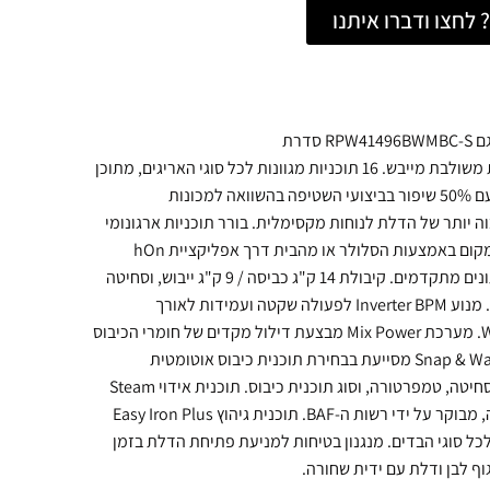
לחצו ודברו איתנו
מכונת כביסה משולבת מייבש 9/14 ק"ג קנדי דגם RPW41496BWMBC-S סדרת
החדשה: מכונת כביסה היברידית משולבת מייבש. 16 תוכניות מגוונות לכל סוגי האריגים, מתוכן
מהירות וקצרות. מערכת Speed Drive חדשני עם 50% שיפור בביצועי השטיפה בהשוואה למכונות
וה יותר של הדלת לנוחות מקסימלית. בורר תוכניות ארגונומי
עם תצוגת סימנים גדולה. תפעול מרוחק ומכל מקום באמצעות הסלולר או מהבית דרך אפליקציית hOn
המתאים גם לאנדרואיד ואפל, כולל אספקת נתונים מתקדמים. קיבולת 14 ק"ג כביסה / 9 ק"ג ייבוש, וסחיטה
BPM
לפעולה שקטה ועמידות לאורך
. מערכת Mix Power מבצעת דילול מקדים של חומרי הכיבוס
ומתיזה לתוף, לפיזור אחיד וניקוי יעיל יותר. Snap & Wash מסייעת בבחירת תוכנית כיבוס אוטומטית
מהסלולר דרך אפליקציית hOn, כולל מהירות סחיטה, טמפרטורה, וסוג תוכנית כיבוס. תוכנית אידוי Steam
BAF
. תוכנית גיהוץ Easy Iron Plus
מעולות לכל סוגי הבדים. מנגנון בטיחות למניעת פתיחת הדלת בזמן