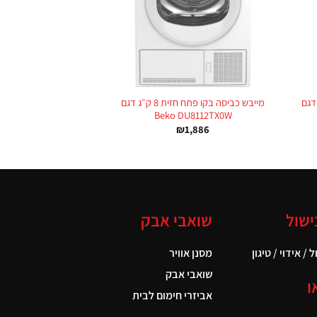
+
+
דסור דגם
מייבש כביסה בקו פתח חזית 8 ק״ג דגם
Beko DU8112TX0W
₪
1,886
ישול
שואבי אבק
 / אידוי / טיגון
מסנן אוויר
שואבי אבק
ו
אביזרי חימום לבית