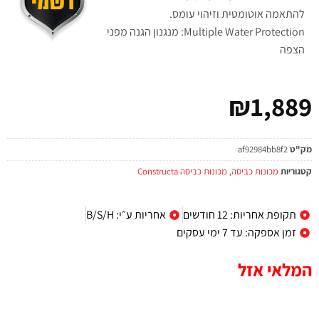
להתאמה אוטומטית וזיהוי עומס.
Multiple Water Protection: מנגנון הגנה מפני
הצפה
₪
1,889
מק"ט
af92984bb8f2
קטגוריות
מכונות כביסה
,
מכונות כביסה Constructa
תקופת אחריות: 12 חודשים
אחריות ע״י: B/S/H
זמן אספקה: עד 7 ימי עסקים
המלאי אזל