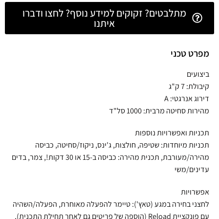
מתלבטים? זקוקים למידע נוסף? לחצו ודברו
איתנו
מפרט טכני
ביצועים
קיבולת: 7 ק"ג
דירוג אנרגטי: A
מהירות סחיטה מרבית: 1000 סל"ד
תכניות ואפשרויות נוספות
תכניות מיוחדות: שטיפה, חולצות, ג'ינס, ניקוז/סחיטה, כביסה
מהירה/מעורבת, תכנית מהירה: כביסה ב-15 או 30 דקות!, צמר, בדים
עדינים/משי
אפשרויות
לחצני בחירה במגע (טאץ'): טיימר להפעלה מאוחרת, הפעלה/השהיה
עם פונקציית Reload (הוספה של פריטים גם לאחר תחילת התכנית),