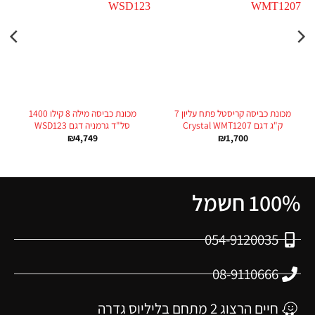
מכונת כביסה קריסטל פתח עליון 7
מכונת כביסה מילה 8 קילו 1400
ק"ג דגם Crystal WMT1207
סל"ד גרמניה דגם WSD123
₪
4,749
₪
1,700
100% חשמל
054-9120035
08-9110666
חיים הרצוג 2 מתחם בליליוס גדרה