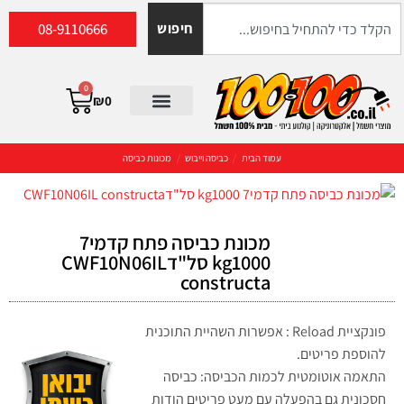
08-9110666
חיפוש
0
₪
0
עמוד הבית
/
כביסה וייבוש
/
מכונות כביסה
מכונת כביסה פתח קדמי7
kg1000 סל"דCWF10N06IL
constructa
פונקציית Reload : אפשרות השהיית התוכנית
להוספת פריטים.
התאמה אוטומטית לכמות הכביסה: כביסה
חסכונית גם בהפעלה עם מעט פריטים הודות