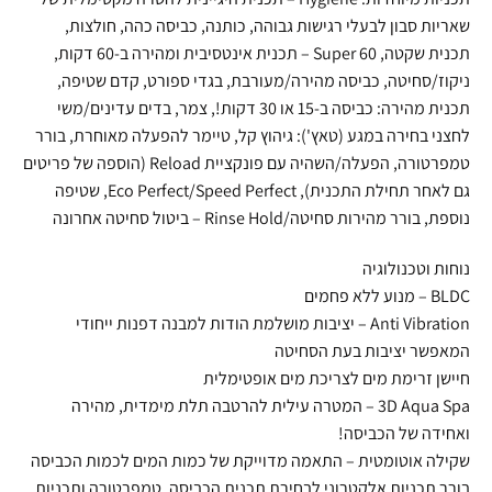
שאריות סבון לבעלי רגישות גבוהה, כותנה, כביסה כהה, חולצות,
תכנית שקטה, Super 60 – תכנית אינטסיבית ומהירה ב-60 דקות,
ניקוז/סחיטה, כביסה מהירה/מעורבת, בגדי ספורט, קדם שטיפה,
תכנית מהירה: כביסה ב-15 או 30 דקות!, צמר, בדים עדינים/משי
לחצני בחירה במגע (טאץ'): גיהוץ קל, טיימר להפעלה מאוחרת, בורר
טמפרטורה, הפעלה/השהיה עם פונקציית Reload (הוספה של פריטים
גם לאחר תחילת התכנית), Eco Perfect/Speed Perfect, שטיפה
נוספת, בורר מהירות סחיטה/Rinse Hold – ביטול סחיטה אחרונה
נוחות וטכנולוגיה
BLDC – מנוע ללא פחמים
Anti Vibration – יציבות מושלמת הודות למבנה דפנות ייחודי
המאפשר יציבות בעת הסחיטה
חיישן זרימת מים לצריכת מים אופטימלית
3D Aqua Spa – המטרה עילית להרטבה תלת מימדית, מהירה
ואחידה של הכביסה!
שקילה אוטומטית – התאמה מדוייקת של כמות המים לכמות הכביסה
בורר תכניות אלקטרוני לבחירת תכנית הכביסה, טמפרטורה ותכניות