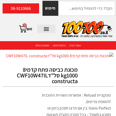
08-9110666
חיפוש
0
₪
0
עמוד הבית
/
כביסה וייבוש
/
מכונות כביסה
מכונת כביסה פתח קדמי8
kg1000 סל"דCWF10W47IL
constructa
פונקציית Reload : אפשרות השהיית התוכנית
להוספת פריטים.
Vario Perfect: בין אם תרצו חסכון בזמן או
חסכון בחשמל – בכל מקרה תקבלו תוצאות