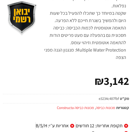
נפלאות.
שקטה במיוחד כך שתכלו להפעיל בכל שעות
היום ולהמשיך בשגרת חייכם ללא הפרעה.
התאמה אוטומטית לכמות הכביסה: כביסה
חסכונית גם בהפעלה עם מעט פריטים הודות
להתאמה אוטומטית וזיהוי עומס.
Multiple Water Protection: מנגנון הגנה מפני
הצפה
₪
3,142
מק"ט
e3234c487fbf
קטגוריות
מכונות כביסה
,
מכונות כביסה Constructa
תקופת אחריות: 12 חודשים
אחריות ע״י: B/S/H