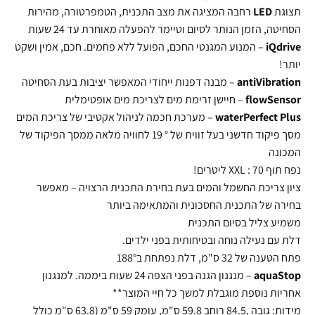
תצוגת
LED
רחבה המציגה את מצב התכנית, הטמפרטורה, מהירות
הסחיטה, הזמן הנותר לסיום וטיימר להפעלה מאוחרת עד 24 שעות
iQdrive
– המנוע המגנטי החכם, הפועל ללא פחמים. חכם, אמין ושקט
יותר!
antiVibration
– מבנה דפנות ייחודי המאפשר יציבות בעת הסחיטה
flowSensor
– חיישן זרימת מים לצריכת מים אופטימלית
waterPerfect Plus
– מערכת חכמה לניהול אקטיבי של צריכת המים
מסך פיקוד חדשני בעל זווית של ° 19 לחוויה מלאה ממסך הפיקוד של
המכונה
נפח תוף XXL : 70 ליטרים!
ציון צריכת החשמל והמים בעת בחירת התכנית הרצויה – מאפשר
בחירה של התכנית החסכונית והמתאימה ביותר
משמיע צליל בסיום התכנית
דלת עם נעילה נוחה ובטיחותית בפני ילדים.
פתח הטענה של 32 ס"מ, דלת נפתחת ב188°
aquaStop
– מנגנון הגנה בפני הצפה 24 שעות ביממה. למנגנון
אחריות נוספת מוגבלת למשך כל חיי המוצר**
מידות: גובה ,84.5 רוחב 59.8 ס"מ, עומק 59 ס"מ (63.8 ס"מ כולל