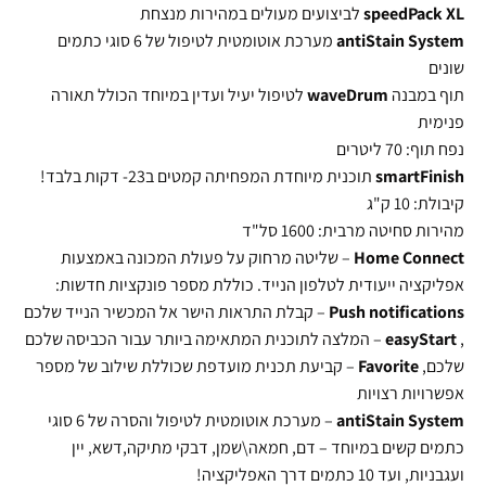
speedPack XL
לביצועים מעולים במהירות מנצחת
antiStain System
מערכת אוטומטית לטיפול של 6 סוגי כתמים
שונים
תוף במבנה
waveDrum
לטיפול יעיל ועדין במיוחד הכולל תאורה
פנימית
נפח תוף: 70 ליטרים
smartFinish
תוכנית מיוחדת המפחיתה קמטים ב23- דקות בלבד!
קיבולת: 10 ק"ג
מהירות סחיטה מרבית: 1600 סל"ד
Home Connect
– שליטה מרחוק על פעולת המכונה באמצעות
אפליקציה ייעודית לטלפון הנייד. כוללת מספר פונקציות חדשות:
Push notifications
– קבלת התראות הישר אל המכשיר הנייד שלכם
,
easyStart
– המלצה לתוכנית המתאימה ביותר עבור הכביסה שלכם
שלכם,
Favorite
– קביעת תכנית מועדפת שכוללת שילוב של מספר
אפשרויות רצויות
System
antiStain
– מערכת אוטומטית לטיפול והסרה של 6 סוגי
כתמים קשים במיוחד – דם, חמאה\שמן, דבקי מתיקה,דשא, יין
ועגבניות, ועד 10 כתמים דרך האפליקציה!