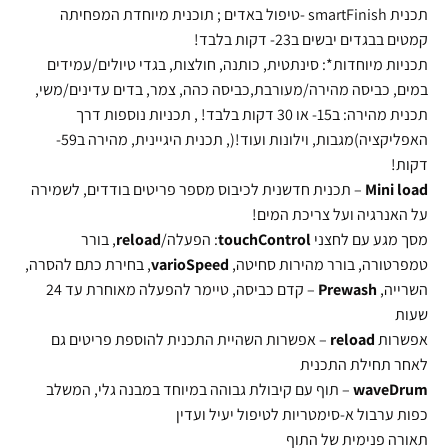
תכנית smartFinish -טיפול באדים ; תוכנית מיוחדת המפחיתה
קמטים בבגדים יבשים ב23- דקות בלבד!
תכניות מיוחדות*: סינתטית, כותנה, חולצות, בגדי טיולים/עמידים
במים, כביסה מהירה/מעורבת,כביסה כהה, צמר, בדים עדינים/משי,
תכנית מהירה: ב15- או 30 דקות בלבד! , תכניות נוספות דרך
האפליקציה)מגבות, וילונות ועוד!(, תכנית היגיינית, מהירה ב59-
דקות!
load
Mini
– תכנית חדשנית לכיבוס מספר פריטים בודדים, לשמירה
על האנרגיה ועל צריכת המים!
מסך מגע עם לחצני
touchControl
: הפעלה/
reload
, בורר
טמפרטורה, בורר מהירות סחיטה,
varioSpeed
, בחירת כתם להסרה,
השרייה,
Prewash
– קדם כביסה, טיימר להפעלה מאוחרת עד 24
שעות
אפשרות
reload
– אפשרות השהיית התכנית להוספת פריטים גם
לאחר תחילת התכנית
waveDrum
– תוף עם קיבולת גבוהה במיוחד במבנה גלי, המשלב
כפות ערבול א-סימטריות לטיפול יעיל ועדין
תאורה פנימית של התוף