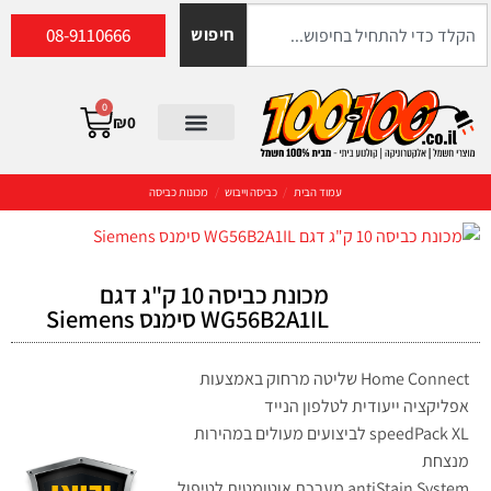
08-9110666
חיפוש
0
₪
0
עמוד הבית
/
כביסה וייבוש
/
מכונות כביסה
מכונת כביסה 10 ק"ג דגם
WG56B2A1IL סימנס Siemens
Home Connect שליטה מרחוק באמצעות
אפליקציה ייעודית לטלפון הנייד
speedPack XL לביצועים מעולים במהירות
מנצחת
antiStain System מערכת אוטומטית לטיפול