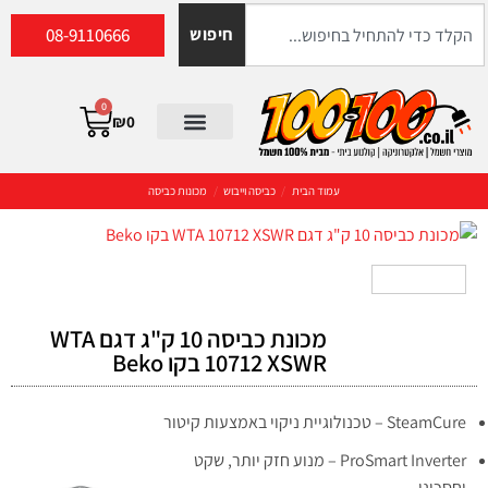
08-9110666
חיפוש
0
₪
0
עמוד הבית
/
כביסה וייבוש
/
מכונות כביסה
מכונת כביסה 10 ק"ג דגם WTA
10712 XSWR בקו Beko
SteamCure – טכנולוגיית ניקוי באמצעות קיטור
ProSmart Inverter – מנוע חזק יותר, שקט
וחסכוני