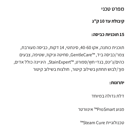
מפרט טכני
קיבולת עד 10 ק"ג
15 תוכניות כביסה:
תוכנית כותנה, אקו 40-60, סינתטי, 14 דקות, כביסה מעורבת,
צמר/כביסה ביד, ™GentleCare, סחיטה וניקוז, שטיפה, צבעים
כהים/ג'ינס, בגדי חוץ/ספורט, ™StainExpert, היגיינה כולל אדים,
פוך/לבוש תחתון בשילוב קיטור, חולצות בשילוב קיטור
יתרונות:
דלת גדולה במיוחד
מנוע ProSmart™ אינוורטר
טכנולוגיית Steam Cure™