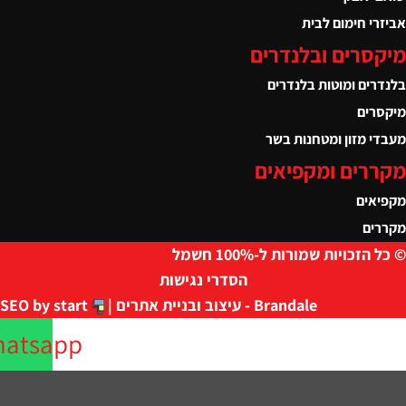
י חימום לבית
סרים ובלנדרים
ים ומוטות בלנדרים
ים
 מזון ומטחנות בשר
רים ומקפיאים
ים
ים
זכויות שמורות ל-100% חשמל
הסדרי נגישות
Brandale - עיצוב ובניית אתרים |
SEO by start
Whatsapp