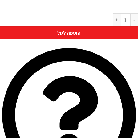
יסה 10.5 ק"ג דגם LG F16105SE אל ג'י צבע כסוף
הוספה לסל