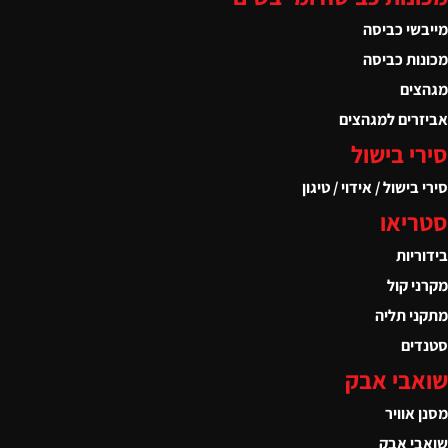
י כביסה
ת כביסה
ים
ים למגהצים
 בישול
ישול / אידוי / טיגון
יאו
יות
 קול
 תליה
ם
בי אבק
וויר
 אבק