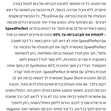
את המנוע. כל זה מאפשר למכונת הכביסה של בוש לפעול בצורה
מיטבית, ללא איבוד אנרגיה. בנוסף, לכוח ההנעה אין השפעה על רעש
ההפעלה של מכונת הכביסה. עם EcoDrive™, כל המכשירים שקטים
ויציבים – גם כשהתוף מלא. המנוע עמיד יותר מכוננים רגילים ומכוסה
בנוסף באחריות של 10 שנים חינם* על דגמים נבחרים.
SpeedPerfect
– להפחית את זמן הכביסה עד 65%
ממהרים וחייבים לעשות כביסה?
עם SpeedPerfect אתה לא דואג לגבי הזמן כאשר כל דקה חשובה.
SpeedPerfect מאפשרת לקצר את זמן הפעולה של המכשיר עד
65%*, תוך מתן תמיד תוצאות כביסה מושלמות. ניתן להשתמש
בפונקציה זו עם רוב התוכניות, ללא קשר לגודל העומס ולסוג
הטקסטיל. הבדל בין משך התוכנית Synthetics 40°C לבין משך אותה
תוכנית בשילוב עם אפשרות SpeedPerfect. תוכנית סופר קצרה
30/15 התוכנית Super Short מאפשרת לך לעשות כביסה תוך 15
דקות בלבד. אם אתה מעמיס בגדים שאינם מלוכלכים מאוד, מכונת
הכביסה תכבס, תשטוף ותסובב אותם במהלך הזמן הזה. התחל/השהה
עם אפשרות להוסיף כביסה אתה כבר לא צריך לדאוג לגבי גרב שנשכח
או טי שירט שצריך לכבס. הודות ללחצן התחל/השהה, ניתן להוסיף
פריטים לתוף בכל עת, כל עוד מחזור הכביסה מאפשר זאת. Hygiene