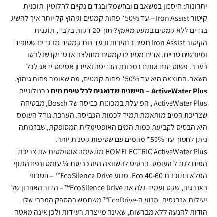
יתרונות: חיסכון במשאבים ובחשמל ובגדים נקיים לחלוטין. תוכנית
קיטור Iron Assist – עד 50%* פחות קמטים וגיהוץ קל יותר איך להשיג
בגדים ללא קמטים במעט מאמץ? תוך 20 דקות בלבד, תוכנית
הקיטור Iron Assist תסיר בזהירות ובעדינות קמטים מבגדים שטופים
ומיובשים טריים. אדים מסירים קמטים מחולצה או טריקו שנלבשו
בעבר. פשוט הנח אותם במכונת הכביסה ואיירון אסיסט ידאג לכל
השאר. התוצאה היא עד 50%* פחות קמטים, מה שאומר פחות גיהוץ.
ActiveWater Plus – חיישנים שדואגים לכל טיפת מים
טכנולוגיית
ActiveWater Plus , הפועלת במכונות כביסה של Bosch, מבטיחה
שצריכת המים מותאמת תמיד לכמות הכביסה. הערכת גודל העומס
היא הבסיס לקביעת כמות המים האופטימלית המסופקת, שבזכותה
ניתן לחסוך עד 50%* מהמים עם שטיפות קטנות יותר.
HOMELECTRIC ActiveWater Plus מתאימה אוטומטית את צריכת
המים לגודל העומס. הבסיס להשוואה היה כביסת ¼ עומס ונפח התוף
המלא בתוכנית Eco 40-60. מנוע EcoSilence Drive™ – חסכוני
באנרגיה, שקט ועמיד גלה את EcoSilence Drive™ – הדור האחרון של
יעילות אנרגטית. מנוע ה-EcoDrive™ משתמש בהספק המרבי שלו
הודות להנעה ללא מברשות, שאינה מייצרת רעידות ולכן אינה מאטה