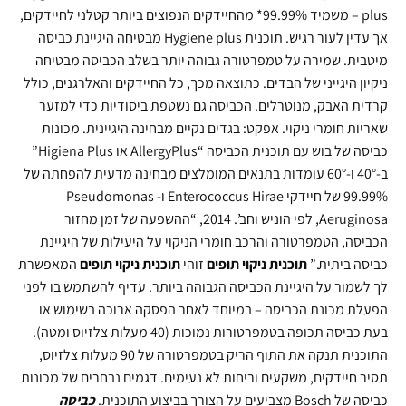
plus – משמיד 99.99%* מהחיידקים הנפוצים ביותר קטלני לחיידקים,
אך עדין לעור רגיש. תוכנית Hygiene plus מבטיחה היגיינת כביסה
מיטבית. שמירה על טמפרטורה גבוהה יותר בשלב הכביסה מבטיחה
ניקיון היגייני של הבדים. כתוצאה מכך, כל החיידקים והאלרגנים, כולל
קרדית האבק, מנוטרלים. הכביסה גם נשטפת ביסודיות כדי למזער
שאריות חומרי ניקוי. אפקט: בגדים נקיים מבחינה היגיינית. מכונות
כביסה של בוש עם תוכנית הכביסה “AllergyPlus או Higiena Plus”
ב-40° ו-60° עומדות בתנאים המומלצים מבחינה מדעית להפחתה של
99.99% של חיידקי Enterococcus Hirae ו- Pseudomonas
Aeruginosa, לפי הוניש וחב’. 2014, “ההשפעה של זמן מחזור
הכביסה, הטמפרטורה והרכב חומרי הניקוי על היעילות של היגיינת
כביסה ביתית.”
תוכנית ניקוי תופים
זוהי
תוכנית ניקוי תופים
המאפשרת
לך לשמור על היגיינת הכביסה הגבוהה ביותר. עדיף להשתמש בו לפני
הפעלת מכונת הכביסה – במיוחד לאחר הפסקה ארוכה בשימוש או
בעת כביסה תכופה בטמפרטורות נמוכות (40 מעלות צלזיוס ומטה).
התוכנית תנקה את התוף הריק בטמפרטורה של 90 מעלות צלזיוס,
תסיר חיידקים, משקעים וריחות לא נעימים. דגמים נבחרים של מכונות
כביסה של Bosch מצביעים על הצורך בביצוע התוכנית.
כביסה