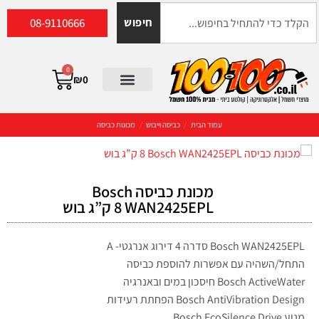
08-9110666
חיפוש
0
₪
0
עמוד הבית
/
כביסה וייבוש
/
מכונות כביסה
מכונת כביסה Bosch
WAN2425EPL ‏8 ‏ק”ג בוש
Bosch WAN2425EPL סדרה 4 דירוג אנרגטי- A
התחל/השהיה עם אפשרות להוספת כביסה
Bosch ActiveWater חיסכון במים ובאנרגיה
Bosch AntiVibration Design הפחתת רעידות
מנוע Bosch EcoSilence Drive