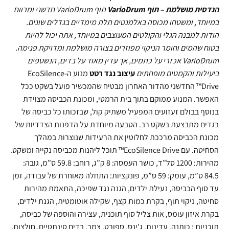
הנדסית מושלמת – תוף VarioDrum
תוף VarioDrum חדשני ומרווח
במיוחד, ומשטחו מכוסה באלמנטים תלת מימדיים בגדלים שונים.
הודות למבנה הגלי והקולטים המעוצבים במיוחד,
אתה יכול להיות
בטוח שהמים וחומר הניקוי מפוזרים בצורה מושלמת ומדויקת פנימה.
VarioDrum אכזרי על כתמים, אך עדין מאוד על בדים,
הנשטפים
ביעילות והקמטים מופחתים
עיצוב נגד רטט
מנוע ה-EcoSilence
Drive™ החדשני מהדור האחרון מבטיח שהמכשיר פועל בשקט ככל
האפשר. המנוע ממוקם בתוך בית הרמטי, ומכונת הכביסה מצוידת
בנוסף בבולם זעזועים המפעיל משתיק קול, שבזכותו כל כביסה של
בגדים מתבצעת בשקט רב. הטבעה מיוחדת על הדפנות הצדדיות של
מכונת הכביסה מרככת לחלוטין את הרעידות שנוצרות במהלך
הסחיטה. עם EcoSilence Drive™ תוכל ליהנות מכביסה נקייה ומשקט.
מהירות: 1200 סל”ד, כושר העמסה: 8 ק”ג, רוחב: 59.8 ס”מ, גובה:
84.5 ס”מ, עומק: 59 ס”מ, פונקציות: התחלה מאוחרת של עבודה, זמן
עד סוף הכביסה, נעילת ילדים, הגנה נגד שפיכה, התאמת מהירות
סחיטה, ניקוי תוף, בקרת כמות קצף, שקילה אוטומטית, הגנת ילדים,
בקרת איזון עומס, אות צליל סוף תוכנית, עצירה והוספה של כביסה,
תוכניות : כותנה, עדינות, ג’ינס, ספורט, צמר, בדים סינתטיים, חולצות,