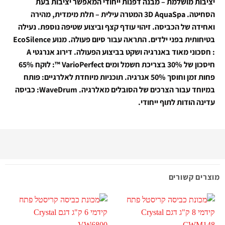
יציבות מושלמת – מבנה דפנות ייחודי המאפשר יציבות בעת
הסחיטה.
3D AquaSpa המטרה עילית – תלת מימדית, מהירה
ואחידה של הכביסה.
זיהוי עודף קצף וביצוע שטיפה נוספת.
נעילה
בטיחותית בפני ילדים.
התראה עבור סיום פעולה.
מנוע EcoSilence
: חסכוני מאוד באנרגיה ושקט בביצוע הפעולה. דירוג אנרגטי A
חיסכון של 30% בצריכת חשמל ומים VarioPerfect ™: לוקח 65%
פחות זמן וחוסך 50% אנרגיה. תוכניות מיוחדת לאלרגיים: פותח
במיוחד עבור הצרכים של הסובלים מאלרגיה. WaveDrum: כביסה
עדינה הודות לתוף ייחודי.
מוצרים קשורים
מ