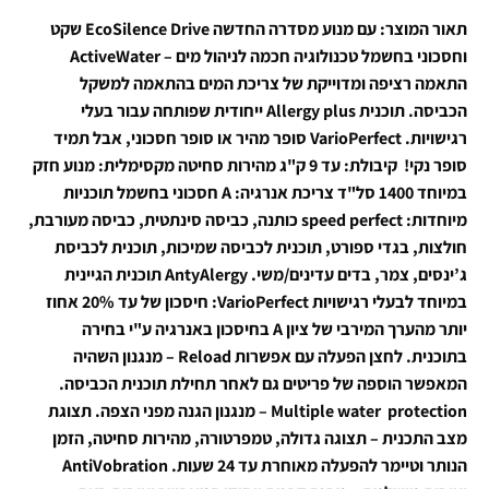
תאור המוצר:
עם מנוע מסדרה החדשה EcoSilence Drive שקט
וחסכוני בחשמל
טכנולוגיה חכמה לניהול מים – ActiveWater
התאמה רציפה ומדוייקת של צריכת המים בהתאמה למשקל
הכביסה.
תוכנית Allergy plus ייחודית שפותחה עבור בעלי
רגישויות.
VarioPerfect סופר מהיר או סופר חסכוני, אבל תמיד
סופר נקי!
קיבולת: עד 9 ק"ג
מהירות סחיטה מקסימלית: מנוע חזק
במיוחד 1400 סל"ד
צריכת אנרגיה: A חסכוני בחשמל
תוכניות
מיוחדות: speed perfect
כותנה, כביסה סינתטית, כביסה מעורבת,
חולצות, בגדי ספורט, תוכנית לכביסה שמיכות, תוכנית לכביסת
ג’ינסים, צמר, בדים עדינים/משי.
AntyAlergy תוכנית הגיינית
במיוחד לבעלי רגישויות
VarioPerfect: חיסכון של עד 20% אחוז
יותר מהערך המירבי של ציון A בחיסכון באנרגיה ע"י בחירה
בתוכנית.
לחצן הפעלה עם אפשרות Reload – מנגנון השהיה
המאפשר הוספה של פריטים גם לאחר תחילת תוכנית הכביסה.
Multiple water protection – מנגנון הגנה מפני הצפה.
תצוגת
מצב התכנית – תצוגה גדולה, טמפרטורה, מהירות סחיטה, הזמן
הנותר וטיימר להפעלה מאוחרת עד 24 שעות.
AntiVobration