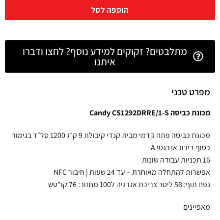
הוספה לסל
מתלבטים? זקוקים למידע נוסף? לחצו ודברו
איתנו
מפרט טכני
מכונת כביסה Candy CS1292DRRE/1-S
מכונת כביסה פתח קדמי מבית קנדי קיבולת 9 ק״ג 1200 סל״ד בגימור
כסוף דירוג אנרגטי A
16 תכניות עבודה שונות
אפשרות להתחלה מאוחרת – עד 24 שעות | חיבור NFC
נפח תוף: 58 ליטר צריכת אנרגיה ל100 מחזור: 76 קו"טש
מאפיינים