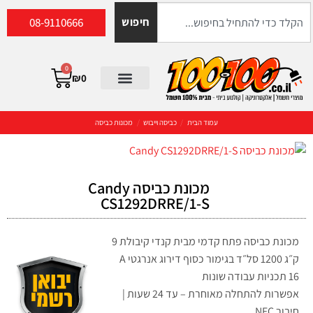
08-9110666
חיפוש
0
₪
0
עמוד הבית
/
כביסה וייבוש
/
מכונות כביסה
מכונת כביסה Candy
CS1292DRRE/1-S
מכונת כביסה פתח קדמי מבית קנדי קיבולת 9
ק״ג 1200 סל״ד בגימור כסוף דירוג אנרגטי A
16 תכניות עבודה שונות
אפשרות להתחלה מאוחרת – עד 24 שעות |
חיבור NFC