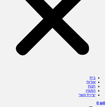
בית
אודות
חנות
המגזין
יצירת קשר
0
₪
0