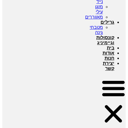
נייד
מזגן
עילי
מאווררים
גרילים
מטבחי
גינה
קונסולות
וגיימיניג
בית
אודות
חנות
יצירת
קשר