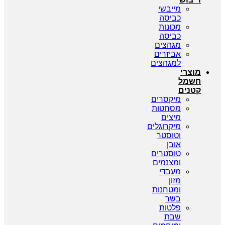
מייבשי
כביסה
מכונות
כביסה
מגהצים
אביזרים
למגהצים
מוצרי
חשמל
קטנים
מיקסרים
מסחטות
מיצים
מיקרוגלים
וטוסטר
אובן
טוסטרים
ומצנמים
מעבדי
מזון
ומטחנות
בשר
פלטות
שבת