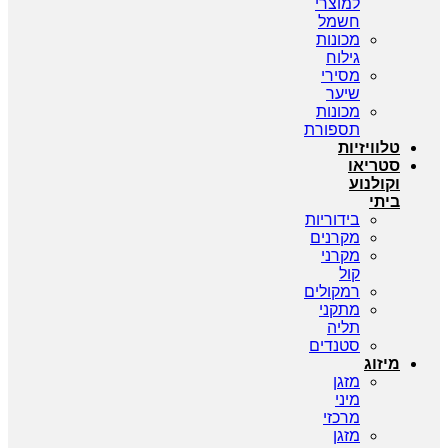
למוצרי
חשמל
מכונות
גילוח
מסירי
שיער
מכונות
תספורת
טלוויזיות
סטריאו
וקולנוע
ביתי
בידוריות
מקרנים
מקרני
קול
רמקולים
מתקני
תליה
סטנדים
מיזוג
מזגן
מיני
מרכזי
מזגן