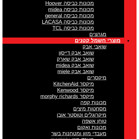
מכונות כביסה Hoover
מכונות כביסה midea
מכונות כביסה general
מכונות כביסה LACASA
מכונות כביסה TCL
מגהצים
מוצרי חשמל קטנים
שואבי אבק
שואב אבק דייסון
שואב אבק שארק
שואב אבק midea
שואב אבק miele
מיקסרים
מיקסר KitchenAid
מיקסר Kenwood
מיקסר morphy richards
מכונות קפה
מסחטות מיצים
מיקרוגלים וטוסטר אובן
טוחן אשפה
מכונות ואקום
מעבדי מזון ומטחנות בשר