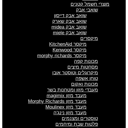
מוצרי חשמל קטנים
שואבי אבק
שואב אבק דייסון
שואב אבק שארק
שואב אבק midea
שואב אבק miele
מיקסרים
מיקסר KitchenAid
מיקסר Kenwood
מיקסר morphy richards
מכונות קפה
מסחטות מיצים
מיקרוגלים וטוסטר אובן
טוחן אשפה
מכונות ואקום
מעבדי מזון ומטחנות בשר
מעבד מזון magimix
מעבד מזון Morphy Richards
מעבד מזון Moulinex
מעבד מזון נינג'ה
טוסטרים ומצנמים
פלטות שבת ומיחמים