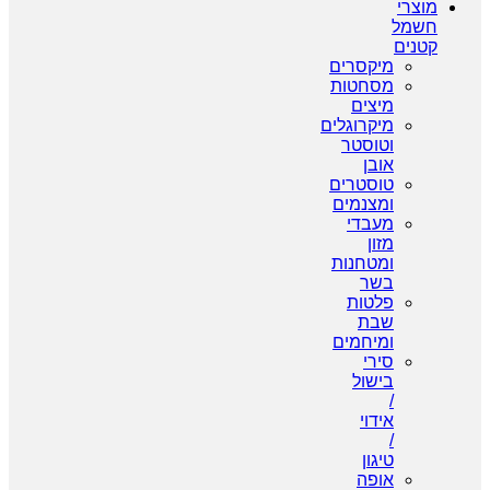
מוצרי
חשמל
קטנים
מיקסרים
מסחטות
מיצים
מיקרוגלים
וטוסטר
אובן
טוסטרים
ומצנמים
מעבדי
מזון
ומטחנות
בשר
פלטות
שבת
ומיחמים
סירי
בישול
/
אידוי
/
טיגון
אופה