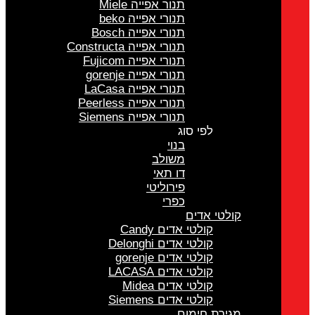
תנור אפייה Miele
תנורי אפייה beko
תנורי אפייה Bosch
תנורי אפייה Constructa
תנורי אפייה Fujicom
תנורי אפייה gorenje
תנורי אפייה LaCasa
תנורי אפייה Peerless
תנורי אפייה Siemens
לפי סוג
בנוי
משולב
דו תאי
פירוליטי
כפרי
קולטי אדים
קולטי אדים Candy
קולטי אדים Delonghi
קולטי אדים gorenje
קולטי אדים LACASA
קולטי אדים Midea
קולטי אדים Siemens
מגירת חימום