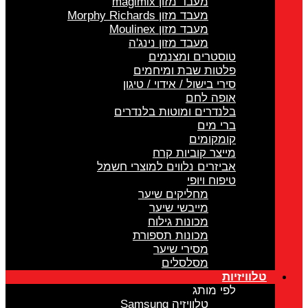
מעבד מזון magimix
מעבד מזון Morphy Richards
מעבד מזון Moulinex
מעבד מזון נינג'ה
טוסטרים ומצנמים
פלטות שבת ומיחמים
סירי בישול / אידוי / טיגון
אופה לחם
בלנדרים ומוטות בלנדרים
ברי מים
קומקומים
מייצר קוביות קרח
אביזרים נלווים למוצרי חשמל
טיפוח ויופי
מחליקים שיער
מייבשי שיער
מכונות גילוח
מכונות תספורת
מסירי שיער
מסלסלים
טלוויזיות
לפי מותג
טלוויזיה Samsung