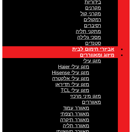
בידוריות
מקרנים
מקרני קול
רמקולים
רסיברים
מתקני תליה
מסכי גלילה
סטנדים
אביזרי חימום לבית
מיזוג ומאווררים
מזגן עילי
מזגן עילי Haier
מזגן עילי Hisense
מזגן עילי אלקטרה
מזגן עילי תדיראן
מזגן עילי TCL
מזגן מיני מרכזי
מאווררים
מאוורר עמוד
מאוורר רצפתי
מאוורר תיקרה
מאוורר תליה
מאוורר תעשייתי