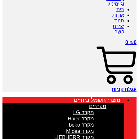
וגיימיניג
בית
אודות
חנות
יצירת
קשר
0
₪
0
עגלת קניות
מוצרי חשמל ביתיים
מקררים
מקרר LG
מקרר Haier
מקרר beko
מקרר Midea
מקרר LIEBHERR