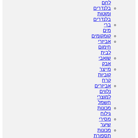
לחם
בלנדרים
ומוטות
בלנדרים
ברי
מים
קומקומים
אביזרי
חימום
לבית
שואבי
אבק
מייצר
קוביות
קרח
אביזרים
נלווים
למוצרי
חשמל
מכונות
גילוח
מסירי
שיער
מכונות
תספורת