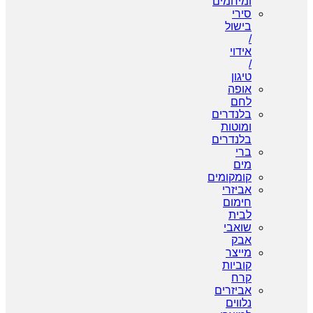
ומיחמים
סירי
בישול
/
אידוי
/
טיגון
אופה
לחם
בלנדרים
ומוטות
בלנדרים
ברי
מים
קומקומים
אביזרי
חימום
לבית
שואבי
אבק
מייצר
קוביות
קרח
אביזרים
נלווים