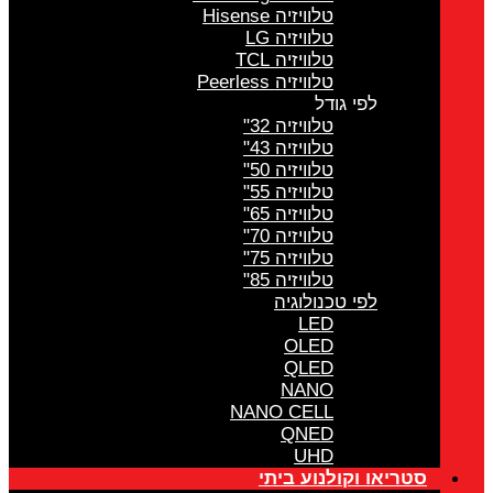
טלוויזיה Hisense
טלוויזיה LG
טלוויזיה TCL
טלוויזיה Peerless
לפי גודל
טלוויזיה 32"
טלוויזיה 43"
טלוויזיה 50"
טלוויזיה 55"
טלוויזיה 65"
טלוויזיה 70"
טלוויזיה 75"
טלוויזיה 85"
לפי טכנולוגיה
LED
OLED
QLED
NANO
NANO CELL
QNED
UHD
סטריאו וקולנוע ביתי