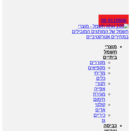
חיפוש
08-9110666
מוצרי
חשמל
ביתיים
מקררים
מקפיאים
מדיחי
כלים
תנורי
אפייה
מגירת
חימום
קולטי
אדים
כיריים
גז
כביסה
וייבוש