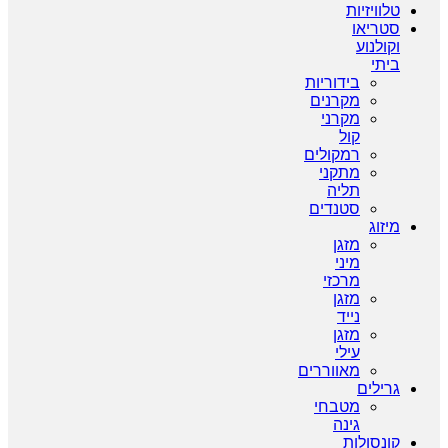
טלוויזיות
סטריאו
וקולנוע
ביתי
בידוריות
מקרנים
מקרני
קול
רמקולים
מתקני
תליה
סטנדים
מיזוג
מזגן
מיני
מרכזי
מזגן
נייד
מזגן
עילי
מאווררים
גרילים
מטבחי
גינה
קונסולות