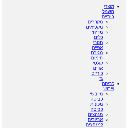
מוצרי
חשמל
ביתיים
מקררים
מקפיאים
מדיחי
כלים
תנורי
אפייה
מגירת
חימום
קולטי
אדים
כיריים
גז
כביסה
וייבוש
מייבשי
כביסה
מכונות
כביסה
מגהצים
אביזרים
למגהצים