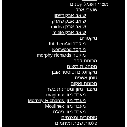
מוצרי חשמל קטנים
שואבי אבק
שואב אבק דייסון
שואב אבק שארק
שואב אבק midea
שואב אבק miele
מיקסרים
מיקסר KitchenAid
מיקסר Kenwood
מיקסר morphy richards
מכונות קפה
מסחטות מיצים
מיקרוגלים וטוסטר אובן
טוחן אשפה
מכונות ואקום
מעבדי מזון ומטחנות בשר
מעבד מזון magimix
מעבד מזון Morphy Richards
מעבד מזון Moulinex
מעבד מזון נינג'ה
טוסטרים ומצנמים
פלטות שבת ומיחמים