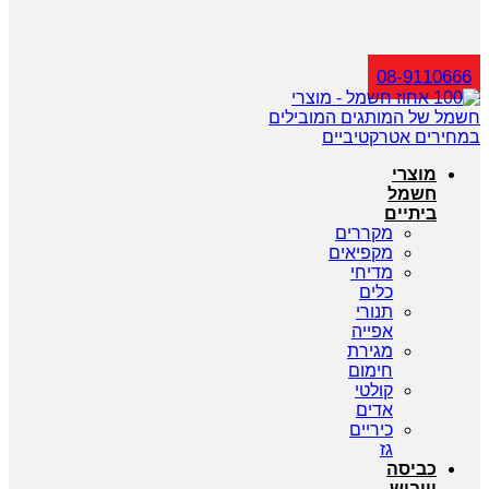
חיפוש
08-9110666
מוצרי
חשמל
ביתיים
מקררים
מקפיאים
מדיחי
כלים
תנורי
אפייה
מגירת
חימום
קולטי
אדים
כיריים
גז
כביסה
וייבוש