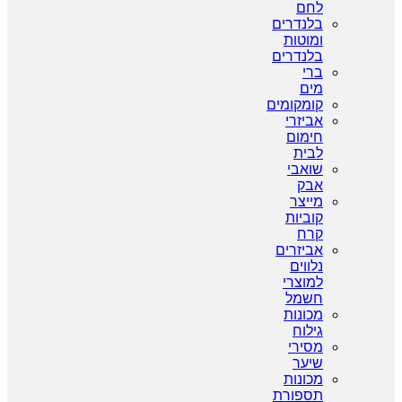
לחם
בלנדרים
ומוטות
בלנדרים
ברי
מים
קומקומים
אביזרי
חימום
לבית
שואבי
אבק
מייצר
קוביות
קרח
אביזרים
נלווים
למוצרי
חשמל
מכונות
גילוח
מסירי
שיער
מכונות
תספורת