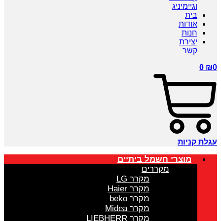
וגיימיניג
בית
אודות
חנות
יצירת
קשר
0
₪
0
עגלת קניות
מוצרי חשמל ביתיים
מקררים
מקרר LG
מקרר Haier
מקרר beko
מקרר Midea
מקרר LIEBHERR