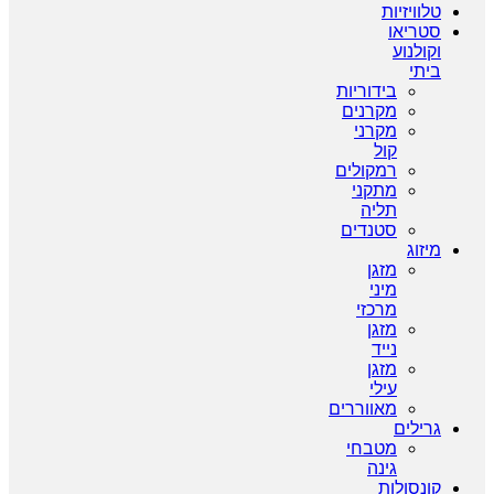
טלוויזיות
סטריאו
וקולנוע
ביתי
בידוריות
מקרנים
מקרני
קול
רמקולים
מתקני
תליה
סטנדים
מיזוג
מזגן
מיני
מרכזי
מזגן
נייד
מזגן
עילי
מאווררים
גרילים
מטבחי
גינה
קונסולות