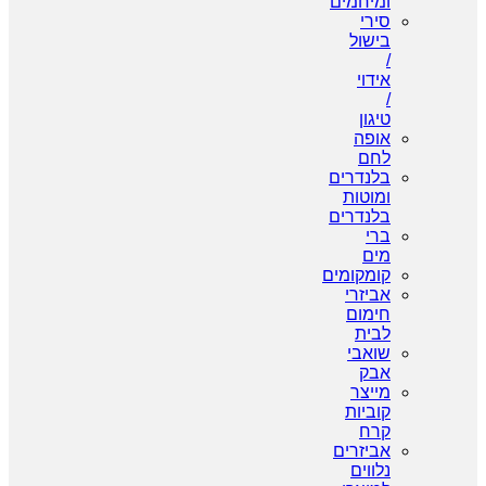
ומיחמים
סירי
בישול
/
אידוי
/
טיגון
אופה
לחם
בלנדרים
ומוטות
בלנדרים
ברי
מים
קומקומים
אביזרי
חימום
לבית
שואבי
אבק
מייצר
קוביות
קרח
אביזרים
נלווים