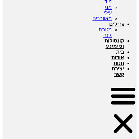
נייד
מזגן
עילי
מאווררים
גרילים
מטבחי
גינה
קונסולות
וגיימיניג
בית
אודות
חנות
יצירת
קשר