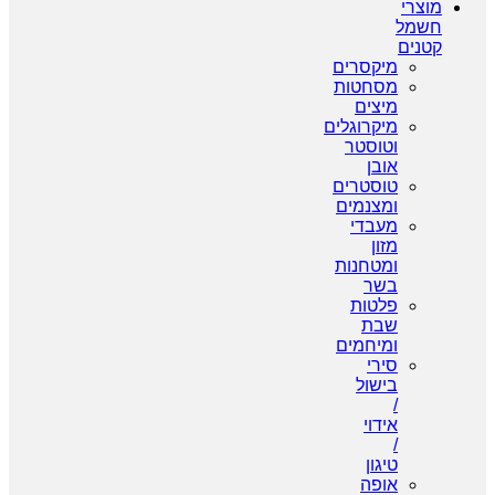
מוצרי
חשמל
קטנים
מיקסרים
מסחטות
מיצים
מיקרוגלים
וטוסטר
אובן
טוסטרים
ומצנמים
מעבדי
מזון
ומטחנות
בשר
פלטות
שבת
ומיחמים
סירי
בישול
/
אידוי
/
טיגון
אופה