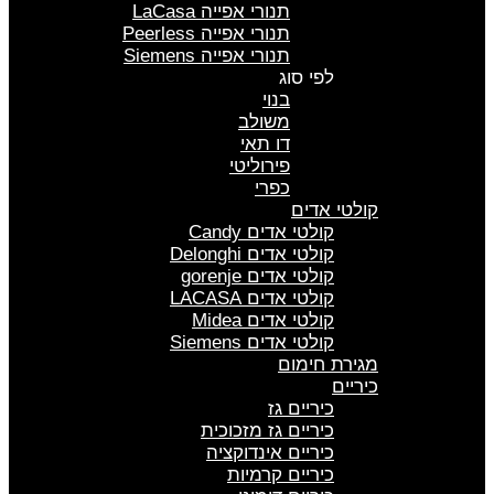
תנורי אפייה LaCasa
תנורי אפייה Peerless
תנורי אפייה Siemens
לפי סוג
בנוי
משולב
דו תאי
פירוליטי
כפרי
קולטי אדים
קולטי אדים Candy
קולטי אדים Delonghi
קולטי אדים gorenje
קולטי אדים LACASA
קולטי אדים Midea
קולטי אדים Siemens
מגירת חימום
כיריים
כיריים גז
כיריים גז מזכוכית
כיריים אינדוקציה
כיריים קרמיות