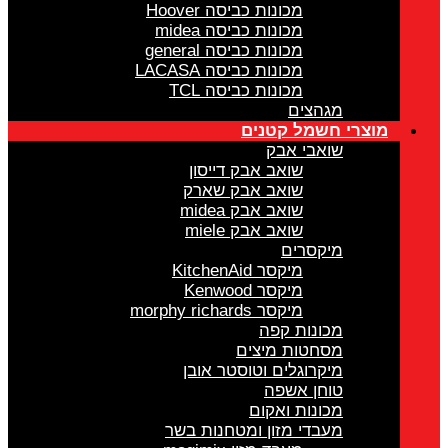
מכונות כביסה Hoover
מכונות כביסה midea
מכונות כביסה general
מכונות כביסה LACASA
מכונות כביסה TCL
מגהצים
מוצרי חשמל קטנים
שואבי אבק
שואב אבק דייסון
שואב אבק שארק
שואב אבק midea
שואב אבק miele
מיקסרים
מיקסר KitchenAid
מיקסר Kenwood
מיקסר morphy richards
מכונות קפה
מסחטות מיצים
מיקרוגלים וטוסטר אובן
טוחן אשפה
מכונות ואקום
מעבדי מזון ומטחנות בשר