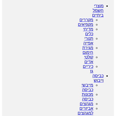
מוצרי
חשמל
ביתיים
מקררים
מקפיאים
מדיחי
כלים
תנורי
אפייה
מגירת
חימום
קולטי
אדים
כיריים
גז
כביסה
וייבוש
מייבשי
כביסה
מכונות
כביסה
מגהצים
אביזרים
למגהצים