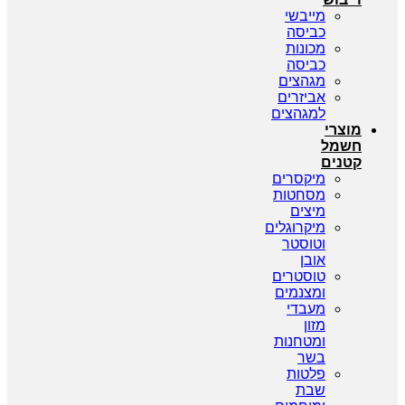
מייבשי
כביסה
מכונות
כביסה
מגהצים
אביזרים
למגהצים
מוצרי
חשמל
קטנים
מיקסרים
מסחטות
מיצים
מיקרוגלים
וטוסטר
אובן
טוסטרים
ומצנמים
מעבדי
מזון
ומטחנות
בשר
פלטות
שבת