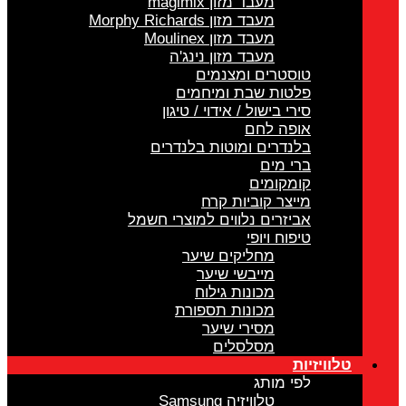
מעבד מזון magimix
מעבד מזון Morphy Richards
מעבד מזון Moulinex
מעבד מזון נינג'ה
טוסטרים ומצנמים
פלטות שבת ומיחמים
סירי בישול / אידוי / טיגון
אופה לחם
בלנדרים ומוטות בלנדרים
ברי מים
קומקומים
מייצר קוביות קרח
אביזרים נלווים למוצרי חשמל
טיפוח ויופי
מחליקים שיער
מייבשי שיער
מכונות גילוח
מכונות תספורת
מסירי שיער
מסלסלים
טלוויזיות
לפי מותג
טלוויזיה Samsung