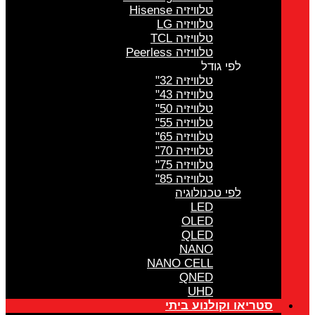
טלוויזיה Hisense
טלוויזיה LG
טלוויזיה TCL
טלוויזיה Peerless
לפי גודל
טלוויזיה 32"
טלוויזיה 43"
טלוויזיה 50"
טלוויזיה 55"
טלוויזיה 65"
טלוויזיה 70"
טלוויזיה 75"
טלוויזיה 85"
לפי טכנולוגיה
LED
OLED
QLED
NANO
NANO CELL
QNED
UHD
סטריאו וקולנוע ביתי