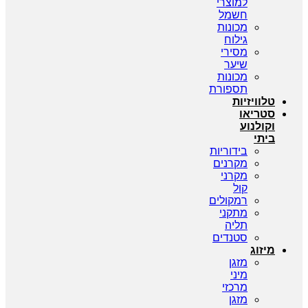
למוצרי
חשמל
מכונות
גילוח
מסירי
שיער
מכונות
תספורת
טלוויזיות
סטריאו
וקולנוע
ביתי
בידוריות
מקרנים
מקרני
קול
רמקולים
מתקני
תליה
סטנדים
מיזוג
מזגן
מיני
מרכזי
מזגן