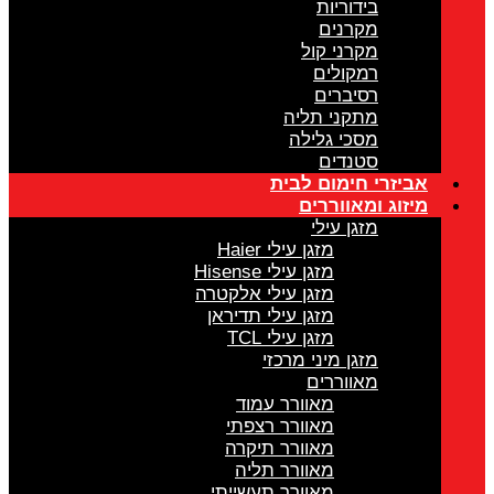
בידוריות
מקרנים
מקרני קול
רמקולים
רסיברים
מתקני תליה
מסכי גלילה
סטנדים
אביזרי חימום לבית
מיזוג ומאווררים
מזגן עילי
מזגן עילי Haier
מזגן עילי Hisense
מזגן עילי אלקטרה
מזגן עילי תדיראן
מזגן עילי TCL
מזגן מיני מרכזי
מאווררים
מאוורר עמוד
מאוורר רצפתי
מאוורר תיקרה
מאוורר תליה
מאוורר תעשייתי