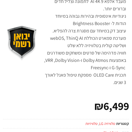
מעבד אלפא 9 AI 4K לתמונה וצליל חדים
וברורים יותר.
ניגודיות אינסופית ובהירות גבוהה במיוחד
הודות ל- Brightness Booster
עיצוב דק במיוחד עם מסגרת צרה להפליא.
מערכת סמארט הכוללת webOS, ThinQ AI
ושליטה קולית בטלוויזיה ללא שלט
חוויה מדהימה של סרטים ומשחקים משודרגים
באמצעות Dolby Atmos ו-Dolby Vision, ‏VRR,
‏ G-Sync ו-Freesync
תכנית OLED Care מספקת טיפול פאנל לאורך
3 שנים.
₪
6,499
קטגוריות
טלוויזיה LG
,
טלוויזיות