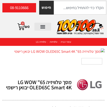
08-9110666
חיפוש
0
₪
0
עמוד הבית
/
טלוויזיות
/
טלוויזיה LG
מסך טלוויזיה 65" LG WOW
OLED65C Smart 4K יבואן רישמי