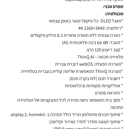
מפרט טכני:
טכנולוגיה:
*פאנל OLED -כל פיקסל מואר באופן עצמאי
*רזולוציה: 3840×2160 4K
* הארה עצמית ללא תאורה אחורית 8.3 מיליון פיקסלים
* מעבד: α9 עם בינה מלאכותית (AI)
* קצב ריענון 120 הרץ.
טלוויזיה חכמה – ThinQ AI
*מערכת הפעלה: webOS דוברת עברית
*מערכת ThinQ המאפשרת שליטה קולית בעברית בטלוויזיה
* דשבורד חכם (לוח בקרה חכם)
* אפליקציות מקומיות ובינלאומיות
* התראת ספורט
* מסך בית המאפשר גישה מהירה לכל הפונקציות של הטלוויזיה
החכמה
* שיתוף תכנים מהטלפון הנייד כולל תמיכה ב- airplay 2, homekit
* שיתוף תצוגה מחדר לחדר (שידור וקליטה)
* ריבוי תצוגות (PIP &amp; small/large)