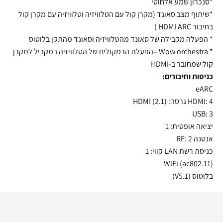
*סנכרון שמע אלחוטי
*שיתוף מצב סאונד (מקרן קול עם הטלוויזיה וטלוויזיה עם מקרן קול
בחיבור HDMI ARC )
* הפעלה מקבילה של סאונד מהטלוויזיה וסאונד מהתקן בלוטוס
* Wow orchestra –הפעלת הרמקולים של הטלוויזיה במקביל למקרן
קול שמחובר ב-HDMI
כניסות וחיבורים:
eARC
HDMI: 4 גרסה: HDMI (2.1)
USB: 3
יציאה אופטית: 1
אנטנה RF: 2
כניסת רשת LAN קווי: 1
WiFi (ac802.11)
בלוטוס (V5.1)