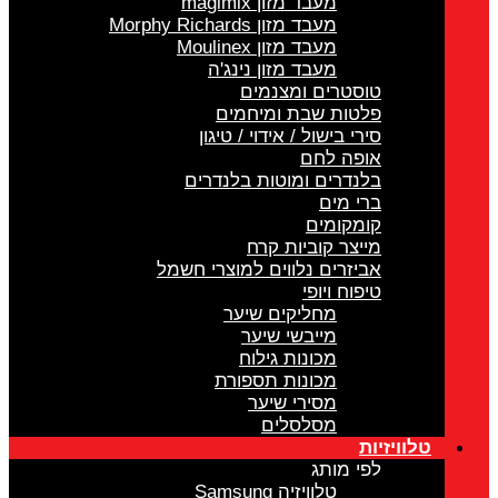
מעבד מזון magimix
מעבד מזון Morphy Richards
מעבד מזון Moulinex
מעבד מזון נינג'ה
טוסטרים ומצנמים
פלטות שבת ומיחמים
סירי בישול / אידוי / טיגון
אופה לחם
בלנדרים ומוטות בלנדרים
ברי מים
קומקומים
מייצר קוביות קרח
אביזרים נלווים למוצרי חשמל
טיפוח ויופי
מחליקים שיער
מייבשי שיער
מכונות גילוח
מכונות תספורת
מסירי שיער
מסלסלים
טלוויזיות
לפי מותג
טלוויזיה Samsung