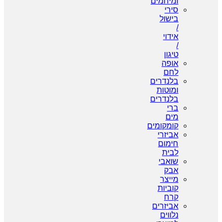
ומיחמים
סירי
בישול
/
אידוי
/
טיגון
אופה
לחם
בלנדרים
ומוטות
בלנדרים
ברי
מים
קומקומים
אביזרי
חימום
לבית
שואבי
אבק
מייצר
קוביות
קרח
אביזרים
נלווים