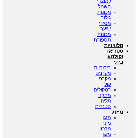
למוצרי
חשמל
מכונות
גילוח
מסירי
שיער
מכונות
תספורת
טלוויזיות
סטריאו
וקולנוע
ביתי
בידוריות
מקרנים
מקרני
קול
רמקולים
מתקני
תליה
סטנדים
מיזוג
מזגן
מיני
מרכזי
מזגן