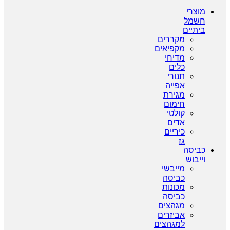
מוצרי
חשמל
ביתיים
מקררים
מקפיאים
מדיחי
כלים
תנורי
אפייה
מגירת
חימום
קולטי
אדים
כיריים
גז
כביסה
וייבוש
מייבשי
כביסה
מכונות
כביסה
מגהצים
אביזרים
למגהצים