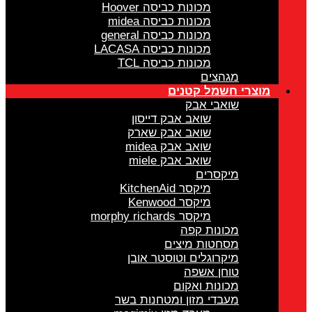
מכונות כביסה Hoover
מכונות כביסה midea
מכונות כביסה general
מכונות כביסה LACASA
מכונות כביסה TCL
מגהצים
מוצרי חשמל קטנים
שואבי אבק
שואב אבק דייסון
שואב אבק שארק
שואב אבק midea
שואב אבק miele
מיקסרים
מיקסר KitchenAid
מיקסר Kenwood
מיקסר morphy richards
מכונות קפה
מסחטות מיצים
מיקרוגלים וטוסטר אובן
טוחן אשפה
מכונות ואקום
מעבדי מזון ומטחנות בשר