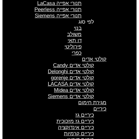
תנורי אפייה LaCasa
תנורי אפייה Peerless
תנורי אפייה Siemens
לפי סוג
בנוי
משולב
דו תאי
פירוליטי
כפרי
קולטי אדים
קולטי אדים Candy
קולטי אדים Delonghi
קולטי אדים gorenje
קולטי אדים LACASA
קולטי אדים Midea
קולטי אדים Siemens
מגירת חימום
כיריים
כיריים גז
כיריים גז מזכוכית
כיריים אינדוקציה
כיריים קרמיות