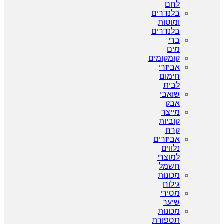
לחם
בלנדרים
ומוטות
בלנדרים
ברי
מים
קומקומים
אביזרי
חימום
לבית
שואבי
אבק
מייצר
קוביות
קרח
אביזרים
נלווים
למוצרי
חשמל
מכונות
גילוח
מסירי
שיער
מכונות
תספורת