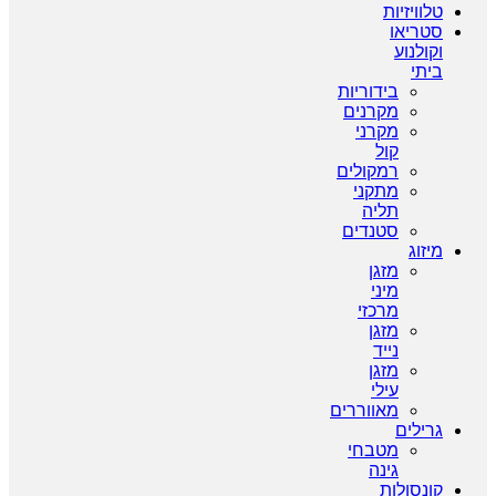
טלוויזיות
סטריאו
וקולנוע
ביתי
בידוריות
מקרנים
מקרני
קול
רמקולים
מתקני
תליה
סטנדים
מיזוג
מזגן
מיני
מרכזי
מזגן
נייד
מזגן
עילי
מאווררים
גרילים
מטבחי
גינה
קונסולות