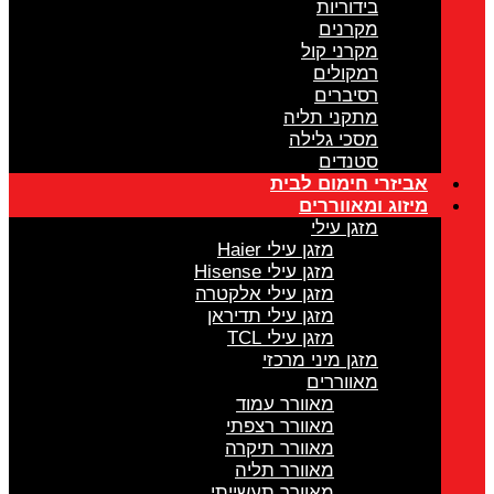
בידוריות
מקרנים
מקרני קול
רמקולים
רסיברים
מתקני תליה
מסכי גלילה
סטנדים
אביזרי חימום לבית
מיזוג ומאווררים
מזגן עילי
מזגן עילי Haier
מזגן עילי Hisense
מזגן עילי אלקטרה
מזגן עילי תדיראן
מזגן עילי TCL
מזגן מיני מרכזי
מאווררים
מאוורר עמוד
מאוורר רצפתי
מאוורר תיקרה
מאוורר תליה
מאוורר תעשייתי