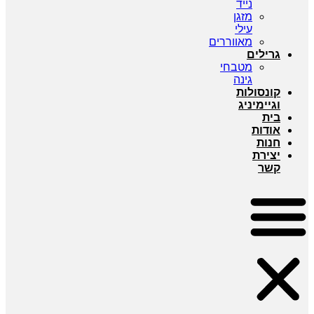
נייד
מזגן
עילי
מאווררים
גרילים
מטבחי
גינה
קונסולות
וגיימיניג
בית
אודות
חנות
יצירת
קשר