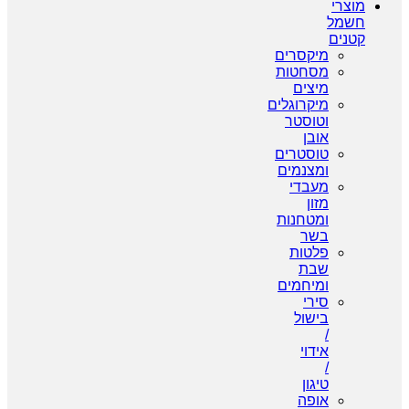
מוצרי
חשמל
קטנים
מיקסרים
מסחטות
מיצים
מיקרוגלים
וטוסטר
אובן
טוסטרים
ומצנמים
מעבדי
מזון
ומטחנות
בשר
פלטות
שבת
ומיחמים
סירי
בישול
/
אידוי
/
טיגון
אופה