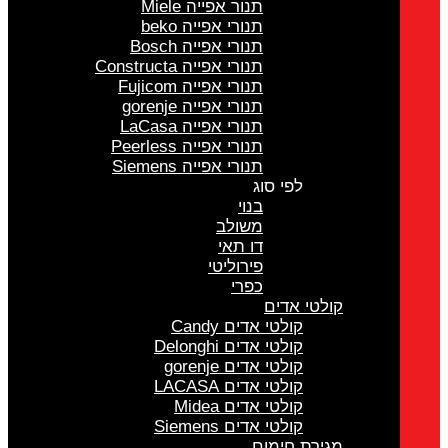
תנור אפייה Miele
תנורי אפייה beko
תנורי אפייה Bosch
תנורי אפייה Constructa
תנורי אפייה Fujicom
תנורי אפייה gorenje
תנורי אפייה LaCasa
תנורי אפייה Peerless
תנורי אפייה Siemens
לפי סוג
בנוי
משולב
דו תאי
פירוליטי
כפרי
קולטי אדים
קולטי אדים Candy
קולטי אדים Delonghi
קולטי אדים gorenje
קולטי אדים LACASA
קולטי אדים Midea
קולטי אדים Siemens
מגירת חימום