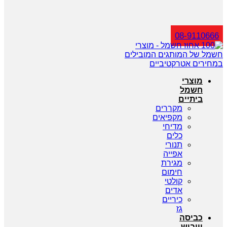
חיפוש
08-9110666
מוצרי
חשמל
ביתיים
מקררים
מקפיאים
מדיחי
כלים
תנורי
אפייה
מגירת
חימום
קולטי
אדים
כיריים
גז
כביסה
וייבוש