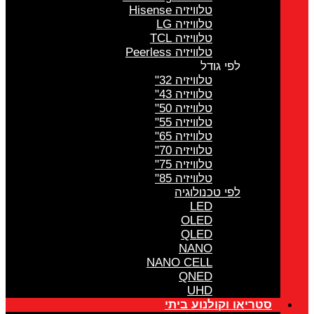
טלוויזיה Hisense
טלוויזיה LG
טלוויזיה TCL
טלוויזיה Peerless
לפי גודל
טלוויזיה 32"
טלוויזיה 43"
טלוויזיה 50"
טלוויזיה 55"
טלוויזיה 65"
טלוויזיה 70"
טלוויזיה 75"
טלוויזיה 85"
לפי טכנולוגיה
LED
OLED
QLED
NANO
NANO CELL
QNED
UHD
סטריאו וקולנוע ביתי