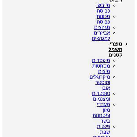
מייבשי
כביסה
מכונות
כביסה
מגהצים
אביזרים
למגהצים
מוצרי
חשמל
קטנים
מיקסרים
מסחטות
מיצים
מיקרוגלים
וטוסטר
אובן
טוסטרים
ומצנמים
מעבדי
מזון
ומטחנות
בשר
פלטות
שבת