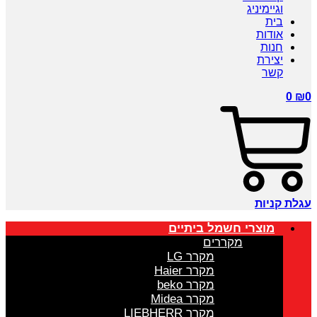
וגיימיניג
בית
אודות
חנות
יצירת
קשר
0
₪
0
עגלת קניות
מוצרי חשמל ביתיים
מקררים
מקרר LG
מקרר Haier
מקרר beko
מקרר Midea
מקרר LIEBHERR