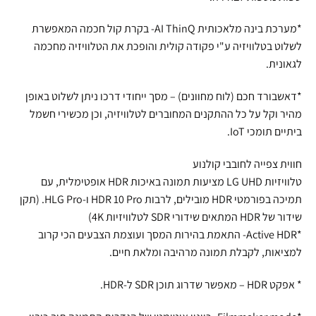
*מערכת בינה מלאכותית AI ThinQ- בקרת קול חכמה המאפשרת
לשלוט בטלוויזיה ע"י פקודה קולית והופכת את הטלוויזיה מחכמה
לגאונית.
*דאשבורד חכם (לוח מחוונים) – מסך ייחודי דרכו ניתן לשלוט באופן
מהיר וקל על כל ההתקנים המחוברים לטלוויזיה, וכן מכשירי חשמל
ביתיים תומכי IoT.
חווית צפייה לחובבי קולנוע
טלוויזיות LG UHD מציעות תמונה באיכות HDR אופטימלית, עם
תמיכה בפורמטי HDR מובילים, לרבות HDR 10 Pro ו-HLG Pro. (תקן
שידור של HDR המתאים שידורי SDR לטלוויזיות 4K)
*Active HDR- התאמת בהירות המסך ועוצמת הצבעים הכי קרוב
למציאות, לקבלת תמונה מרהיבה ומלאת חיים.
* אפקט HDR – מאפשר שדרוג תוכן SDR ל-HDR.