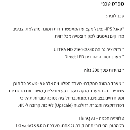
מפרט טכני
טכנולוגיה:
*פאנל IPS- פאנל מקצועי המאפשר חדות תמונה מושלמת, צבעים
מדויקים נאמנים למקור וצפייה מכל זווית!
* רזולוציה גבוהה 3840×2160 ULTRA HD !
* מערך תאורה אחורית Direct LED
* בהירות מסך nits 300
* מעבד תמונה מתקדם- מעבד הטלוויזיה אלפא 5 -משפר כל תוכן
שצופים בו – המעבד מנקה רעשי רקע ויזואליים, משפר את הניגודיות
ומפיח חיים בצבעים. תמונות ברזולוציה נמוכה עוברות תהליכי
רפרודוקציה והגברת רזולוציה (Upscale) לאיכות קרובה ל- 4K.
טלוויזיה חכמה – ThinQ AI
כל התוכן הבידורי תחת קורת גג אחת: מערכת ה LG webOS 6.0