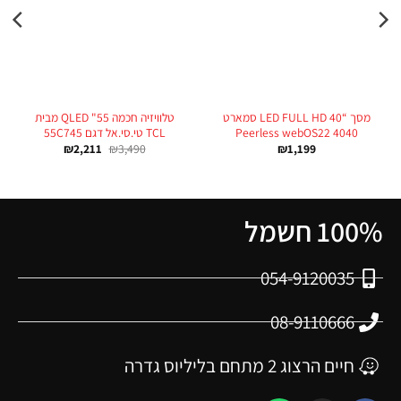
מסך “40 LED FULL HD סמארט
טלוויזיה חכמה 55" QLED מבית
4040 Peerless webOS22
TCL טי.סי.אל דגם 55C745
₪
2,211
₪
3,490
₪
1,199
100% חשמל
054-9120035
08-9110666
חיים הרצוג 2 מתחם בליליוס גדרה