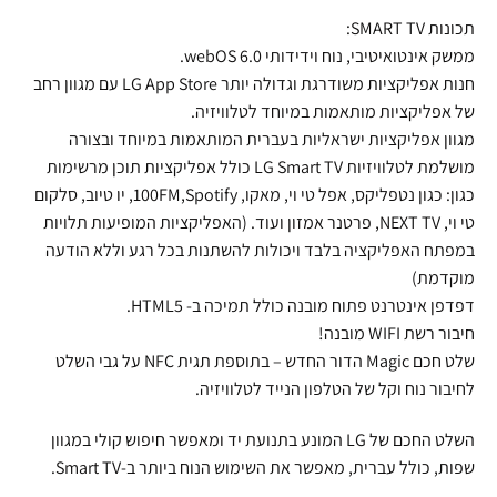
תכונות SMART TV:
ממשק אינטואיטיבי, נוח וידידותי 6.0 webOS.
חנות אפליקציות משודרגת וגדולה יותר LG App Store עם מגוון רחב
של אפליקציות מותאמות במיוחד לטלוויזיה.
מגוון אפליקציות ישראליות בעברית המותאמות במיוחד ובצורה
מושלמת לטלוויזיות LG Smart TV כולל אפליקציות תוכן מרשימות
כגון: כגון נטפליקס, אפל טי וי, מאקו, 100FM,Spotify, יו טיוב, סלקום
טי וי, NEXT TV, פרטנר אמזון ועוד. (האפליקציות המופיעות תלויות
במפתח האפליקציה בלבד ויכולות להשתנות בכל רגע וללא הודעה
מוקדמת)
דפדפן אינטרנט פתוח מובנה כולל תמיכה ב- HTML5.
חיבור רשת WIFI מובנה!
שלט חכם Magic הדור החדש – בתוספת תגית NFC על גבי השלט
לחיבור נוח וקל של הטלפון הנייד לטלוויזיה.
השלט החכם של LG המונע בתנועת יד ומאפשר חיפוש קולי במגוון
שפות, כולל עברית, מאפשר את השימוש הנוח ביותר ב-Smart TV.