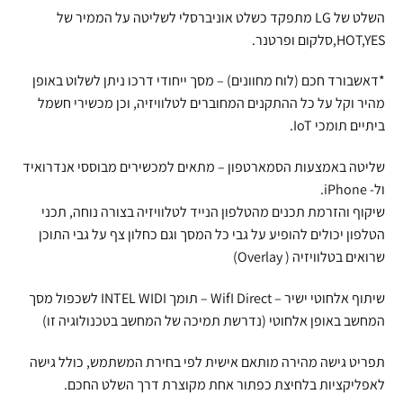
השלט של LG מתפקד כשלט אוניברסלי לשליטה על הממיר של
HOT,YES,סלקום ופרטנר.
*דאשבורד חכם (לוח מחוונים) – מסך ייחודי דרכו ניתן לשלוט באופן
מהיר וקל על כל ההתקנים המחוברים לטלוויזיה, וכן מכשירי חשמל
ביתיים תומכי IoT.
שליטה באמצעות הסמארטפון – מתאים למכשירים מבוססי אנדרואיד
ול- iPhone.
שיקוף והזרמת תכנים מהטלפון הנייד לטלוויזיה בצורה נוחה, תכני
הטלפון יכולים להופיע על גבי כל המסך וגם כחלון צף על גבי התוכן
שרואים בטלוויזיה ( Overlay)
שיתוף אלחוטי ישיר – WifI Direct – תומך INTEL WIDI לשכפול מסך
המחשב באופן אלחוטי (נדרשת תמיכה של המחשב בטכנולוגיה זו)
תפריט גישה מהירה מותאם אישית לפי בחירת המשתמש, כולל גישה
לאפליקציות בלחיצת כפתור אחת מקוצרת דרך השלט החכם.