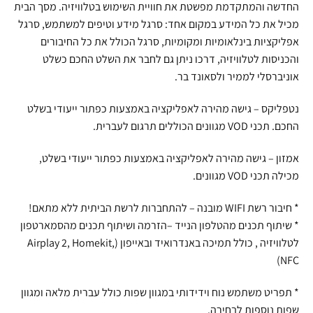
החדשה והמתקדמת מפשטת את חוויית השימוש בטלוויזיה. מסך הבית
מכיל את כל המידע במקום אחד: סרגל מידע וטיפים למשתמש, סרגל
אפליקציות בינלאומיות ומקומיות, סרגל הכולל את כל החיבורים
והכניסות לטלוויזיה, דרכו ניתן גם לחבר את השלט החכם כשלט
אוניברסלי לממיר ולסאונד בר.
נטפליקס – גישה מהירה לאפליקציה באמצעות כפתור ייעודי בשלט
החכם. תכני VOD מגוונים הכוללים תרגום לעברית.
אמזון – גישה מהירה לאפליקציה באמצעות כפתור ייעודי בשלט,
מכילה תכני VOD מגוונים.
* חיבור רשת WIFI מובנה – להתחברות לרשת הביתית ללא מתאם!
* שיתוף תכנים מהטלפון הנייד –הזרמה ושיתוף תכנים מהסמארטפון
לטלוויזיה , כולל תמיכה באנדרואיד ובאייפון (Airplay 2, Homekit,
NFC)
* תפריט משתמש נוח וידידותי במגוון שפות כולל עברית מלאה ומגוון
שפות נוספות לבחירה.