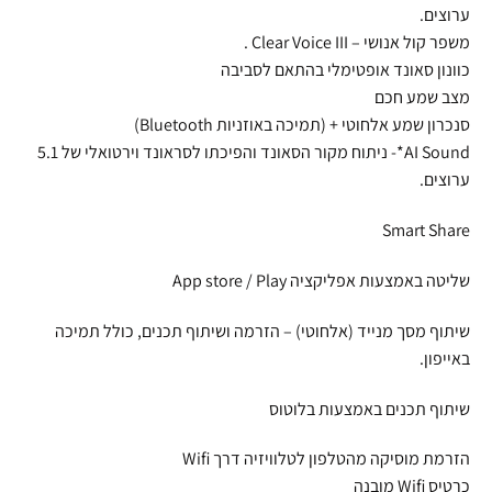
ערוצים.
משפר קול אנושי – Clear Voice III .
כוונון סאונד אופטימלי בהתאם לסביבה
מצב שמע חכם
סנכרון שמע אלחוטי + (תמיכה באוזניות Bluetooth)
AI Sound*- ניתוח מקור הסאונד והפיכתו לסראונד וירטואלי של 5.1
ערוצים.
Smart Share
שליטה באמצעות אפליקציה App store / Play
שיתוף מסך מנייד (אלחוטי) – הזרמה ושיתוף תכנים, כולל תמיכה
באייפון.
שיתוף תכנים באמצעות בלוטוס
הזרמת מוסיקה מהטלפון לטלוויזיה דרך Wifi
כרטיס Wifi מובנה