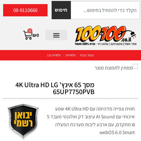
08-9110666
חיפוש
0
₪
0
עמוד הבית
/
טלוויזיות
/
טלוויזיה LG
מסך 65 אינץ' 4K Ultra HD LG
65UP7750PVB
חווית צפייה מדהימה עם 4K Ultra HD שמע
איכותי עם AI Sound עיצוב דק ואלגנטי מעבד 5
α מתקדם, עם ארבע ליבות מערכת הפעלה
webOS 6.0 Smart