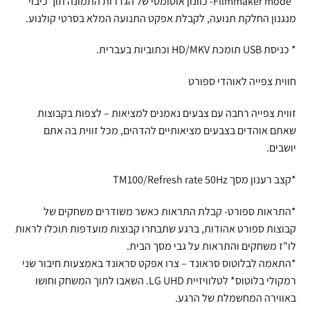
*Filmmaker mode- כוונון אוטומטי של הגדרות התמונה תוך כיבוי
מנגנון החלקת תנועה, לקבלת אפקט התנועה המלא בסרטי קולנוע.
* כניסת USB תומכת HD/MKV וכתוביות בעברית.
חווית צפייה לאוהדי ספורט
זווית צפייה רחבה עם צבעים נאמנים למציאות – לצפות בקבוצות
שאתם אוהדים בצבעים מציאותיים להדהים, מכל זווית בה אתם
יושבים.
*קצב רענון מסך TM100/Refresh rate 50Hz
*התראות ספורט- קבלת התראות כאשר משודרים משחקים של
קבוצות ספורט אהודות, ברגע שתבחרו קבוצות מועדפות תוכלו לראות
לו"ז משחקים והתראות על גבי מסך הבית.
*התאמה לבלוטוס סראונד – צרו אפקט סראונד באמצעות חיבור שני
רמקולי בלוטוס* לטלוויזיית LG UHD. השאבו לתוך המשחק וחושו
באווירה המחשמלת של הרגע.