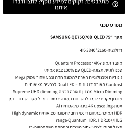
מתלבטים? זקוקים למידע נוסף? לחצו ודברו
איתנו
מפרט טכני
מסך “75 SAMSUNG QE75Q70B QLED
רזולוציה-4K-3840*2160
מעבד תמונה-Quantum Processor 4K
טכנולוגיית תצוגה-QLED עם 100% צבע אמיתי
ניגודיות וטכנולוגיית הארה לתמונה חדה וצבע שחור עמוק Mega
Contrast תאורה דו גוונית – Dual LED לצבעים מציאותיים
Micro Dimming מנגנון תאורה חכמה-Supreme UHD dimming
מנגנון אקטיבי לומד להשבחת תמונה + סאונד מכל מקור שידור בזמן
אמת-4K upscaling בינה מלאכותית AI
HDR תמיכה בתחום דינמי רחב לתמונה מציאותית High dynamic
range-Quantum HDR, HDR10+/HLG
פאנל ייחודי לצבע שחור מושלם והפחתת השתקפויות-כן