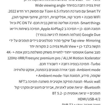
זווית צפיה רחבה במיוחד-Wide viewing angle
Smart TV עם מערכת הפעלה Tizen 6.5 עם ממשק דור חדש 2022.
WIFI מובנה + חיבור קווי, אפליקציות, דפדפן, שיתוף ושיקוף תוכן,
Smart things- תמיכה ושליטה מרחוק בבית חכם- PC ON TV וכיול
תמונה חכם- כן + תמיכה ב Apple AirPlay2, תמיכה בשיחות וידיאו
Google Due (מצלמה תואמת לרכישה בנפרד)
Tap view- Mirroring שיקוף מהיר מטלפונים ניידים תומכים על ידי
הקשה בלבד-כן + Multi View צפיה ב-2 מקורות יחד
מצב Game אוטומטי ייחודי לחוויית משחק מושלמת בזמן אמת-+ 4K-
120Hz-VRR/Freesync premium pro / ALLM Motion Xcelerator
Turbo- תמיכה בצפיה רחבה + דשבורד חכם.
Ambient mode- מצבי אוירה מגוונים בהמתנה, אפקט טלוויזיה
שקופה, מידע, תמוונת ועוד-Ambient mode +
Music wall- תצוגת מוזיקה אקטיבית משתנה-תמיכה בNFT
Bluetooth- יציאת שמע לאזניות, אביזרים חיצוניים ומקרני קול
תומכים + יציאה אופטית כן -BT 5.2
HDMI/USB-4/2
טיונר מובנה-עידן + DVB-T2