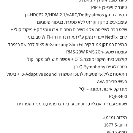
טיונר לווייני-כן + PIP
תמיכה בתקן HDCP2.2/HDMI2.1/eARC/Dolby atmos-כן
עיצוב-עיצוב דק ויוקרתי ללא מסגרת בגימור טיטניום
שלט חכם לשליטה על מכשירים נוספים-ארגונומי דק + פיקוד קולי +
לחצן Netfilx ייעודי נטען ע”י תאורת החדר ו-WIFI סביבתי
תמיכה במתקן צמוד קיר Samsung Slim Fit-אופציה לרכישה בנפרד
עוצמת שמע -RMS-20W RMS 2Ch
קולנוע ביתי היקפי מובנה OTS + אפשרות שילוב מקרן קול
בטכנולוגיית Q-Symphony-כן
התאמת צליל אדפטיבית לתוכן המשודר Adaptive sound-כן + ביטול
רעשי סביבה AVA
אינדקס איכות תמונה – PQI
PQI-3400
שפות: עברית, אנגלית, רוסית, ערבית,צרפתית,גרמנית,ספרדית
מידות (מ”מ):
רוחב-1677.5
גובה-960.2