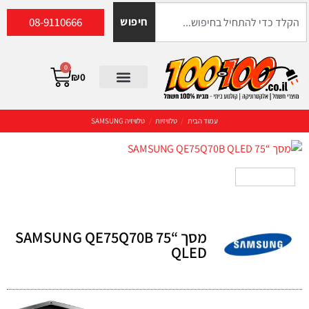
08-9110666
חיפוש
0
₪
0
עמוד הבית
/
טלוויזיות
/
טלוויזיה SAMSUNG
מסך “75 SAMSUNG QE75Q70B
QLED