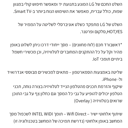
השלט החכם של LG המונע בתנועת יד ומאפשר חיפוש קולי במגוון
שפות, כולל עברית, מאפשר את השימוש הנוח ביותר ב-Smart TV.
השלט של LG מתפקד כשלט אוניברסלי לשליטה על הממיר של
HOT,YES,סלקום ופרטנר.
*דאשבורד חכם (לוח מחוונים) – מסך ייחודי דרכו ניתן לשלוט באופן
מהיר וקל על כל ההתקנים המחוברים לטלוויזיה, וכן מכשירי חשמל
ביתיים תומכי IoT.
שליטה באמצעות הסמארטפון – מתאים למכשירים מבוססי אנדרואיד
ול- iPhone.
שיקוף והזרמת תכנים מהטלפון הנייד לטלוויזיה בצורה נוחה, תכני
הטלפון יכולים להופיע על גבי כל המסך וגם כחלון צף על גבי התוכן
שרואים בטלוויזיה ( Overlay)
שיתוף אלחוטי ישיר – WifI Direct – תומך INTEL WIDI לשכפול מסך
המחשב באופן אלחוטי (נדרשת תמיכה של המחשב בטכנולוגיה זו)