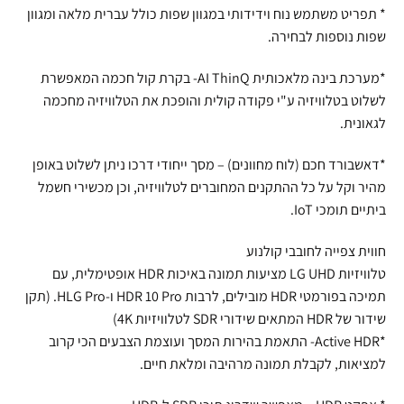
* תפריט משתמש נוח וידידותי במגוון שפות כולל עברית מלאה ומגוון
שפות נוספות לבחירה.
*מערכת בינה מלאכותית AI ThinQ- בקרת קול חכמה המאפשרת
לשלוט בטלוויזיה ע"י פקודה קולית והופכת את הטלוויזיה מחכמה
לגאונית.
*דאשבורד חכם (לוח מחוונים) – מסך ייחודי דרכו ניתן לשלוט באופן
מהיר וקל על כל ההתקנים המחוברים לטלוויזיה, וכן מכשירי חשמל
ביתיים תומכי IoT.
חווית צפייה לחובבי קולנוע
טלוויזיות LG UHD מציעות תמונה באיכות HDR אופטימלית, עם
תמיכה בפורמטי HDR מובילים, לרבות HDR 10 Pro ו-HLG Pro. (תקן
שידור של HDR המתאים שידורי SDR לטלוויזיות 4K)
*Active HDR- התאמת בהירות המסך ועוצמת הצבעים הכי קרוב
למציאות, לקבלת תמונה מרהיבה ומלאת חיים.