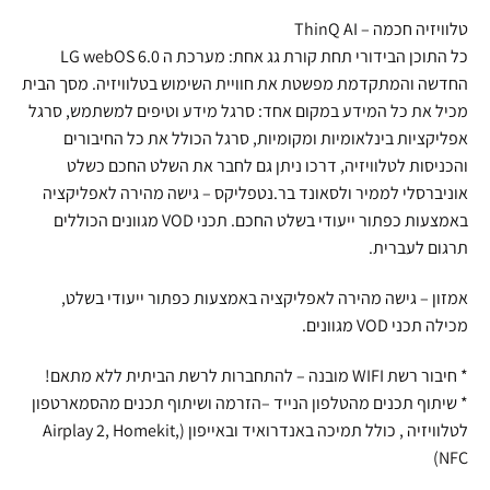
טלוויזיה חכמה – ThinQ AI
כל התוכן הבידורי תחת קורת גג אחת: מערכת ה LG webOS 6.0
החדשה והמתקדמת מפשטת את חוויית השימוש בטלוויזיה. מסך הבית
מכיל את כל המידע במקום אחד: סרגל מידע וטיפים למשתמש, סרגל
אפליקציות בינלאומיות ומקומיות, סרגל הכולל את כל החיבורים
והכניסות לטלוויזיה, דרכו ניתן גם לחבר את השלט החכם כשלט
אוניברסלי לממיר ולסאונד בר.נטפליקס – גישה מהירה לאפליקציה
באמצעות כפתור ייעודי בשלט החכם. תכני VOD מגוונים הכוללים
תרגום לעברית.
אמזון – גישה מהירה לאפליקציה באמצעות כפתור ייעודי בשלט,
מכילה תכני VOD מגוונים.
* חיבור רשת WIFI מובנה – להתחברות לרשת הביתית ללא מתאם!
* שיתוף תכנים מהטלפון הנייד –הזרמה ושיתוף תכנים מהסמארטפון
לטלוויזיה , כולל תמיכה באנדרואיד ובאייפון (Airplay 2, Homekit,
NFC)