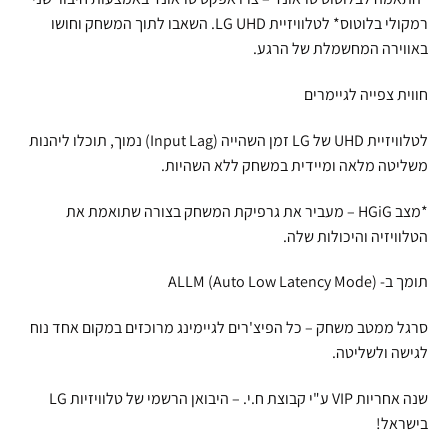
רמקולי בלוטוס* לטלוויזיית LG UHD. השאבו לתוך המשחק וחושו
באווירה המחשמלת של הרגע.
חווית צפייה לגיימרים
לטלוויזיית UHD של LG זמן השהייה (Input Lag) נמוך, תוכלו ליהנות
משליטה מלאה ומיידית במשחק ללא השהיות.
*מצב HGiG – מעביר את גרפיקת המשחק בצורה שתואמת את
הטלוויזיה והיכולות שלה.
תומך ב- ALLM (Auto Low Latency Mode)
סרגל ממטב משחק – כל הפיצ'רים לגיימינג מרוכזים במקום אחד נוח
לגישה ולשליטה.
שנה אחריות VIP ע"י קבוצת ח.י. – היבואן הרשמי של טלוויזיות LG
בישראל!