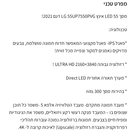
מפרט טכני
מסך LED 55 אינץ LG 55UP7550PVG דגם 2021!
טכנולוגיה:
*פאנל IPS- פאנל מקצועי המאפשר חדות תמונה מושלמת, צבעים
מדויקים נאמנים למקור וצפייה מכל זווית!
* רזולוציה גבוהה 3840×2160 ULTRA HD !
* מערך תאורה אחורית Direct LED
* בהירות מסך nits 300
* מעבד תמונה מתקדם- מעבד הטלוויזיה אלפא 5 -משפר כל תוכן
שצופים בו – המעבד מנקה רעשי רקע ויזואליים, משפר את הניגודיות
ומפיח חיים בצבעים. תמונות ברזולוציה נמוכה עוברות תהליכי
רפרודוקציה והגברת רזולוציה (Upscale) לאיכות קרובה ל- 4K.