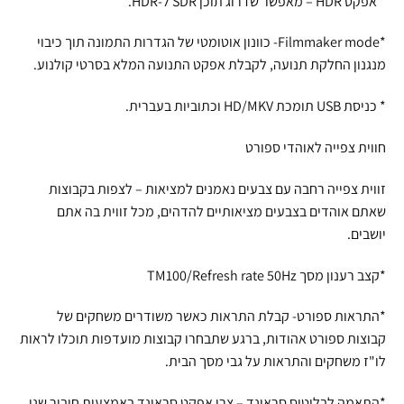
* אפקט HDR – מאפשר שדרוג תוכן SDR ל-HDR.
*Filmmaker mode- כוונון אוטומטי של הגדרות התמונה תוך כיבוי
מנגנון החלקת תנועה, לקבלת אפקט התנועה המלא בסרטי קולנוע.
* כניסת USB תומכת HD/MKV וכתוביות בעברית.
חווית צפייה לאוהדי ספורט
זווית צפייה רחבה עם צבעים נאמנים למציאות – לצפות בקבוצות
שאתם אוהדים בצבעים מציאותיים להדהים, מכל זווית בה אתם
יושבים.
*קצב רענון מסך TM100/Refresh rate 50Hz
*התראות ספורט- קבלת התראות כאשר משודרים משחקים של
קבוצות ספורט אהודות, ברגע שתבחרו קבוצות מועדפות תוכלו לראות
לו"ז משחקים והתראות על גבי מסך הבית.
*התאמה לבלוטוס סראונד – צרו אפקט סראונד באמצעות חיבור שני