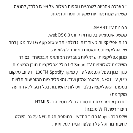
* הארכת אחריות לשנתיים נוספות בעלות של 99 ₪ בלבד, להנאה
משלוש שנות אחריות שקטות וחסרות דאגות
תכונות SMART TV:
ממשק אינטואיטיבי, נוח וידידותי 6.0 webOS.
חנות אפליקציות משודרגת וגדולה יותר LG App Store עם מגוון רחב
של אפליקציות מותאמות במיוחד לטלוויזיה.
מגוון אפליקציות ישראליות בעברית המותאמות במיוחד ובצורה
מושלמת לטלוויזיות LG Smart TV כולל אפליקציות תוכן מרשימות
כגון: כגון נטפליקס, אפל טי וי, מאקו, 100FM,Spotify, יו טיוב, סלקום
טי וי, NEXT TV, פרטנר אמזון ועוד. (האפליקציות המופיעות תלויות
במפתח האפליקציה בלבד ויכולות להשתנות בכל רגע וללא הודעה
מוקדמת)
דפדפן אינטרנט פתוח מובנה כולל תמיכה ב- HTML5.
חיבור רשת WIFI מובנה!
שלט חכם Magic הדור החדש – בתוספת תגית NFC על גבי השלט
לחיבור נוח וקל של הטלפון הנייד לטלוויזיה.