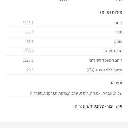
מידות (מ”מ)
רוחב
1449.4
גובה
830.3
עומק
59.9
גובה+מעמד
906.6
רוחב המעמד השולחני
1185.5
משקל ללא מעמד (ק”ג)
20.6
תפריט
שפות: עברית, אנגלית, רוסית, ערבית,צרפתית,גרמנית,ספרדית
ארץ ייצור- סלובקיה/הונגריה