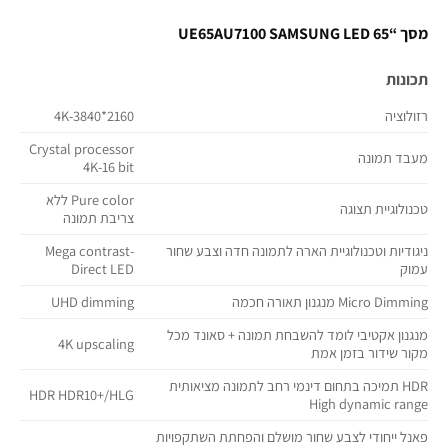
מסך “65 UE65AU7100 SAMSUNG LED
תכונות
רזולוציה
4K-3840*2160
Crystal processor
מעבד תמונה
4K-16 bit
Pure color ללא
טכנולוגיית תצוגה
צריבת תמונה
ניגודיות וטכנולוגיית הארה לתמונה חדה וצבע שחור
Mega contrast-
עמוק
Direct LED
Micro Dimming מנגנון תאורה חכמה
UHD dimming
מנגנון אקטיבי לומד להשבחת תמונה + סאונד מכל
4K upscaling
מקור שידור בזמן אמת
HDR תמיכה בתחום דינמי רחב לתמונה מציאותית
HDR HDR10+/HLG
High dynamic range
פאנל ייחודי לצבע שחור מושלם והפחתת השתקפויות