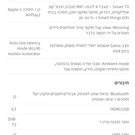
Smart TV – מעבד 4 ליבות- WiFi מובנה, חיבור קווי,
כן + תמיכה ב Apple
אפליקציות, דפדפן, שיתוף ושיקוף תוכן, תמיכה בבית
AirPlay2
חכם Smart things ו- pc on tv
Tap view- Mirroring שיקוף מהיר מטלפונים ניידים
תומכים על ידי הקשה בלבד
Auto low latency
מצב Game אוטומטי ייחודי לחוויית משחק מושלמת
mode (ALLM)
בזמן אמת
motion xcelerator
Ambient mode- מצבי אוירה מגוונים בהמתנה,
אפקט טלוויזיה שקופה, מידע, תמוונת ועוד
חיבורים
Bluetooth- יציאת שמע לאזניות, אביזרים חיצוניים ומקרני קול
כן
תומכים + יציאה אופטית
3/1
HDMI/USB
DVB-
טיונר מובנה-עידן +
T2
טיונר לווייני
כן