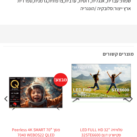
שפות: עברית, אנגלית, רוסית, ערבית,צרפתית,גרמנית,ספרדית
ארץ ייצור:סלובקיה /הונגריה
מוצרים קשורים
מבצע!
טלוויזיה "LED FULL HD 32
מסך 70″ Peerless 4K SMART
סקייוורט דגם 32STE6600
7040 WEBOS22 QLED