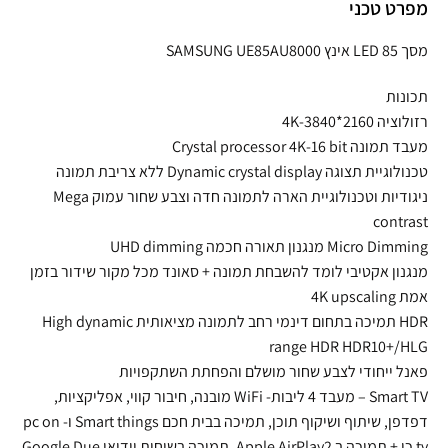
מפרט טכני
מסך LED 85 אינץ SAMSUNG UE85AU8000
תכונות
רזולוציה 4K-3840*2160
מעבד תמונה Crystal processor 4K-16 bit
טכנולוגיית תצוגה Dynamic crystal display ללא צריבת תמונה
ניגודיות וטכנולוגיית הארה לתמונה חדה וצבע שחור עמוק Mega
contrast
Micro Dimming מנגנון תאורה חכמה UHD dimming
מנגנון אקטיבי לומד להשבחת תמונה + סאונד מכל מקור שידור בזמן
אמת 4K upscaling
HDR תמיכה בתחום דינמי רחב לתמונה מציאותית High dynamic
range HDR HDR10+/HLG
פאנל ייחודי לצבע שחור מושלם והפחתת השתקפויות
Smart TV – מעבד 4 ליבות- WiFi מובנה, חיבור קווי, אפליקציות,
דפדפן, שיתוף ושיקוף תוכן, תמיכה בבית חכם Smart things ו- pc on
tv כן + תמיכה ב Apple AirPlay2, תמיכה בשיחות וידיאו Google Due