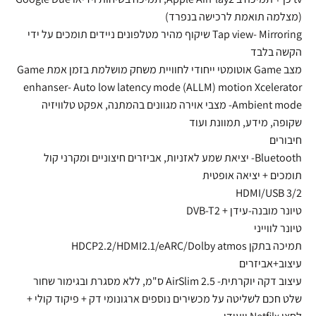
(מצלמה תואמת לרכישה בנפרד)
Tap view- Mirroring שיקוף מהיר מטלפונים ניידים תומכים על ידי
הקשה בלבד
מצב Game אוטומטי ייחודי לחוויית משחק מושלמת בזמן אמת Game
enhanser- Auto low latency mode (ALLM) motion Xcelerator
Ambient mode- מצבי אוירה מגוונים בהמתנה, אפקט טלוויזיה
שקופה, מידע, תמוונת ועוד
חיבורים
Bluetooth- יציאת שמע לאזניות, אביזרים חיצוניים ומקרני קול
תומכים + יציאה אופטית
HDMI/USB 3/2
טיונר מובנה-עידן + DVB-T2
טיונר לווייני
תמיכה בתקן HDCP2.2/HDMI2.1/eARC/Dolby atmos
עיצוב+אביזרים
עיצוב דקה יוקרתית- AirSlim 2.5 ס"מ, ללא מסגרת ובגימור שחור
שלט חכם לשליטה על מכשירים נוספים ארגונומי דק + פיקוד קולי +